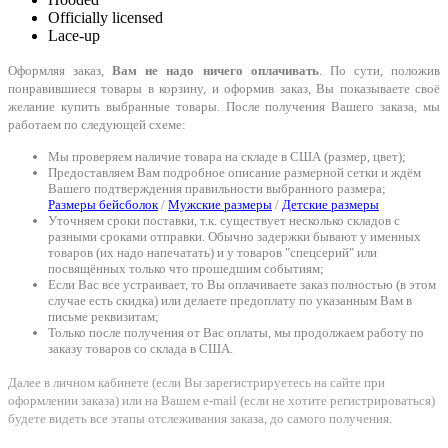
Officially licensed
Lace-up
Оформляя заказ,
Вам не надо ничего оплачивать
. По сути, положив
понравившиеся товары в корзину, и оформив заказ, Вы показываете своё
желание купить выбранные товары. После получения Вашего заказа, мы
работаем по следующей схеме:
Мы проверяем наличие товара на складе в США (размер, цвет);
Предоставляем Вам подробное описание размерной сетки и ждём
Вашего подтверждения правильности выбранного размера;
Размеры бейсболок
/
Мужские размеры
/
Детские размеры
Уточняем сроки поставки, т.к. существует несколько складов с
разными сроками отправки. Обычно задержки бывают у именных
товаров (их надо напечатать) и у товаров "спецсерий" или
посвящённых только что прошедшим событиям;
Если Вас все устраивает, то Вы оплачиваете заказ полностью (в этом
случае есть скидка) или делаете предоплату по указанным Вам в
письме реквизитам;
Только после получения от Вас оплаты, мы продолжаем работу по
заказу товаров со склада в США.
Далее в личном кабинете (если Вы зарегистрируетесь на сайте при
оформлении заказа) или на Вашем e-mail (если не хотите регистрироваться)
будете видеть все этапы отслеживания заказа, до самого получения.