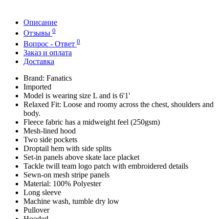
Описание
0
Отзывы
0
Вопрос - Ответ
Заказ и оплата
Доставка
Brand: Fanatics
Imported
Model is wearing size L and is 6'1'
Relaxed Fit: Loose and roomy across the chest, shoulders and
body.
Fleece fabric has a midweight feel (250gsm)
Mesh-lined hood
Two side pockets
Droptail hem with side splits
Set-in panels above skate lace placket
Tackle twill team logo patch with embroidered details
Sewn-on mesh stripe panels
Material: 100% Polyester
Long sleeve
Machine wash, tumble dry low
Pullover
Hooded