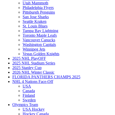
Utah Mammoth
Philadelphia Flyers
Pittsburgh Penguins
San Jose Sharks
Seattle Kraken
St. Louis Blues
Tampa Bay Lightning
Toronto Maple Leafs
Vancouver Canucks
Washington Capitals
Winnipeg Jets
Vegas Golden Knights
2025 NHL PlayOFF
2025 NHL Stadium Series
2025 Stanley Cup
2026 NHL Winter Classic
FLORIDA PANTHERS CHAMPS 2025
NHL 4 Nations Face-Off
USA
Canada
Finland
Sweden
Olympics Team
USA Hockey
Hockey Canada