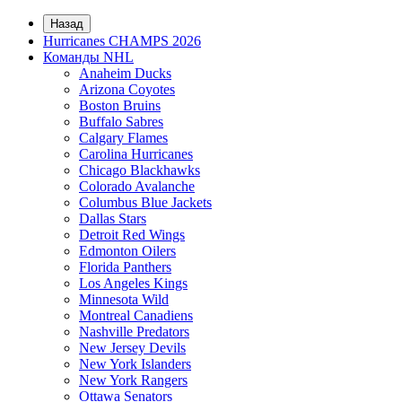
Назад
Hurricanes CHAMPS 2026
Команды NHL
Anaheim Ducks
Arizona Coyotes
Boston Bruins
Buffalo Sabres
Calgary Flames
Carolina Hurricanes
Chicago Blackhawks
Colorado Avalanche
Columbus Blue Jackets
Dallas Stars
Detroit Red Wings
Edmonton Oilers
Florida Panthers
Los Angeles Kings
Minnesota Wild
Montreal Canadiens
Nashville Predators
New Jersey Devils
New York Islanders
New York Rangers
Ottawa Senators