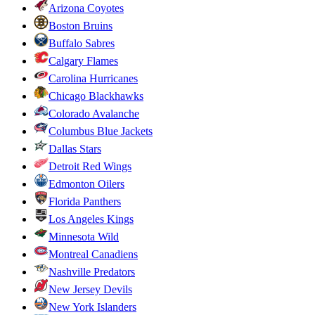
Arizona Coyotes
Boston Bruins
Buffalo Sabres
Calgary Flames
Carolina Hurricanes
Chicago Blackhawks
Colorado Avalanche
Columbus Blue Jackets
Dallas Stars
Detroit Red Wings
Edmonton Oilers
Florida Panthers
Los Angeles Kings
Minnesota Wild
Montreal Canadiens
Nashville Predators
New Jersey Devils
New York Islanders