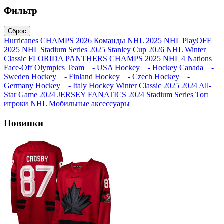
Фильтр
Сброс
Hurricanes CHAMPS 2026
Команды NHL
2025 NHL PlayOFF
2025 NHL Stadium Series
2025 Stanley Cup
2026 NHL Winter
Classic
FLORIDA PANTHERS CHAMPS 2025
NHL 4 Nations
Face-Off
Olympics Team
- USA Hockey
- Hockey Canada
-
Sweden Hockey
- Finland Hockey
- Czech Hockey
-
Germany Hockey
- Italy Hockey
Winter Classic 2025
2024 All-
Star Game
2024 JERSEY FANATICS
2024 Stadium Series
Топ
игроки NHL
Мобильные аксессуары
Новинки