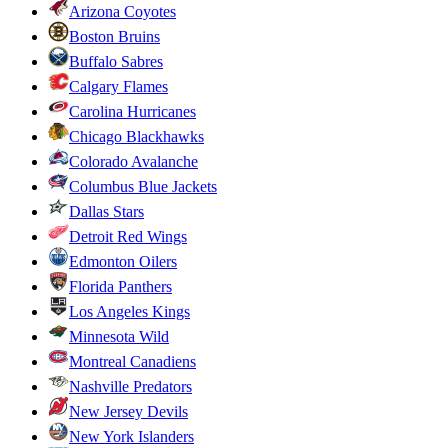
Arizona Coyotes
Boston Bruins
Buffalo Sabres
Calgary Flames
Carolina Hurricanes
Chicago Blackhawks
Colorado Avalanche
Columbus Blue Jackets
Dallas Stars
Detroit Red Wings
Edmonton Oilers
Florida Panthers
Los Angeles Kings
Minnesota Wild
Montreal Canadiens
Nashville Predators
New Jersey Devils
New York Islanders