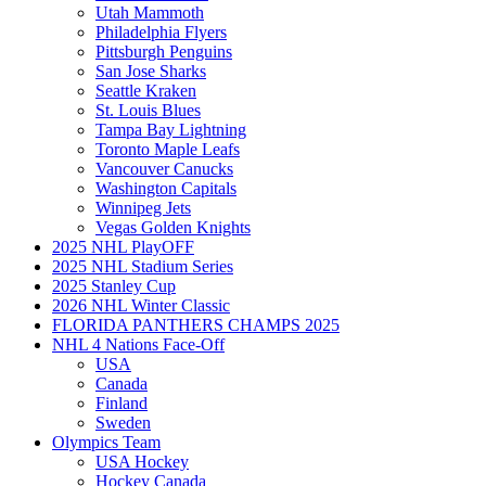
Utah Mammoth
Philadelphia Flyers
Pittsburgh Penguins
San Jose Sharks
Seattle Kraken
St. Louis Blues
Tampa Bay Lightning
Toronto Maple Leafs
Vancouver Canucks
Washington Capitals
Winnipeg Jets
Vegas Golden Knights
2025 NHL PlayOFF
2025 NHL Stadium Series
2025 Stanley Cup
2026 NHL Winter Classic
FLORIDA PANTHERS CHAMPS 2025
NHL 4 Nations Face-Off
USA
Canada
Finland
Sweden
Olympics Team
USA Hockey
Hockey Canada