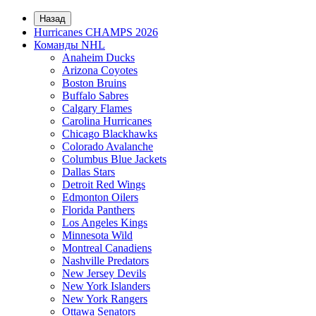
Назад
Hurricanes CHAMPS 2026
Команды NHL
Anaheim Ducks
Arizona Coyotes
Boston Bruins
Buffalo Sabres
Calgary Flames
Carolina Hurricanes
Chicago Blackhawks
Colorado Avalanche
Columbus Blue Jackets
Dallas Stars
Detroit Red Wings
Edmonton Oilers
Florida Panthers
Los Angeles Kings
Minnesota Wild
Montreal Canadiens
Nashville Predators
New Jersey Devils
New York Islanders
New York Rangers
Ottawa Senators