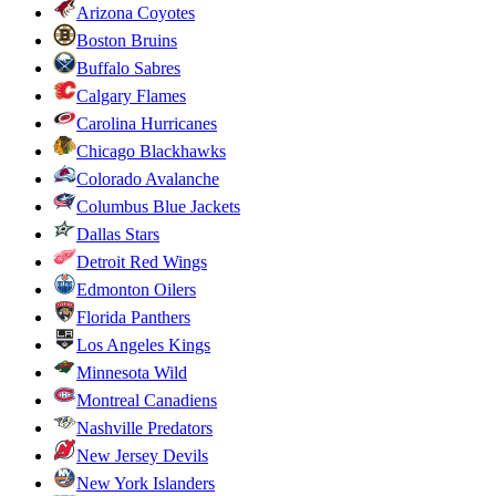
Arizona Coyotes
Boston Bruins
Buffalo Sabres
Calgary Flames
Carolina Hurricanes
Chicago Blackhawks
Colorado Avalanche
Columbus Blue Jackets
Dallas Stars
Detroit Red Wings
Edmonton Oilers
Florida Panthers
Los Angeles Kings
Minnesota Wild
Montreal Canadiens
Nashville Predators
New Jersey Devils
New York Islanders