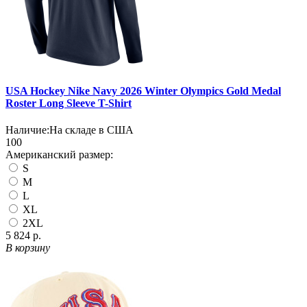
USA Hockey Nike Navy 2026 Winter Olympics Gold Medal
Roster Long Sleeve T-Shirt
Наличие:
На складе в США
100
Американский размер:
S
M
L
XL
2XL
5 824 р.
В корзину