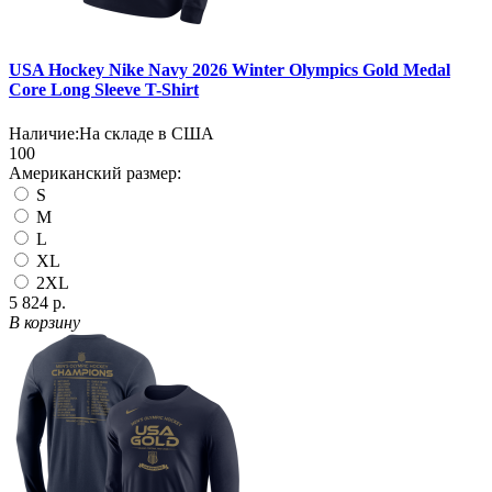
USA Hockey Nike Navy 2026 Winter Olympics Gold Medal
Core Long Sleeve T-Shirt
Наличие:
На складе в США
100
Американский размер:
S
M
L
XL
2XL
5 824 р.
В корзину