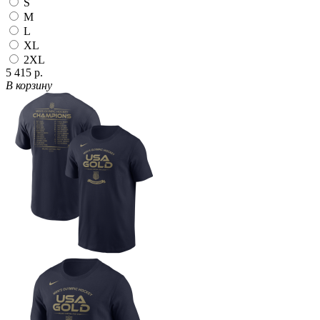
S
M
L
XL
2XL
5 415 р.
В корзину