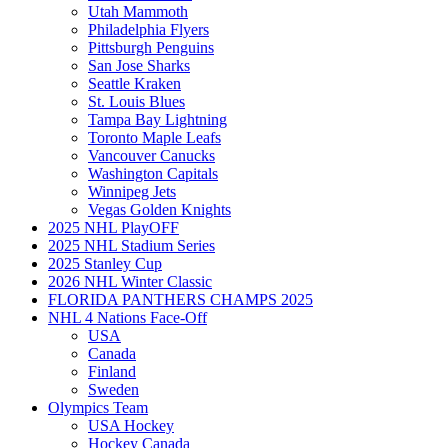
Utah Mammoth
Philadelphia Flyers
Pittsburgh Penguins
San Jose Sharks
Seattle Kraken
St. Louis Blues
Tampa Bay Lightning
Toronto Maple Leafs
Vancouver Canucks
Washington Capitals
Winnipeg Jets
Vegas Golden Knights
2025 NHL PlayOFF
2025 NHL Stadium Series
2025 Stanley Cup
2026 NHL Winter Classic
FLORIDA PANTHERS CHAMPS 2025
NHL 4 Nations Face-Off
USA
Canada
Finland
Sweden
Olympics Team
USA Hockey
Hockey Canada