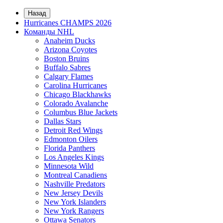
Назад
Hurricanes CHAMPS 2026
Команды NHL
Anaheim Ducks
Arizona Coyotes
Boston Bruins
Buffalo Sabres
Calgary Flames
Carolina Hurricanes
Chicago Blackhawks
Colorado Avalanche
Columbus Blue Jackets
Dallas Stars
Detroit Red Wings
Edmonton Oilers
Florida Panthers
Los Angeles Kings
Minnesota Wild
Montreal Canadiens
Nashville Predators
New Jersey Devils
New York Islanders
New York Rangers
Ottawa Senators