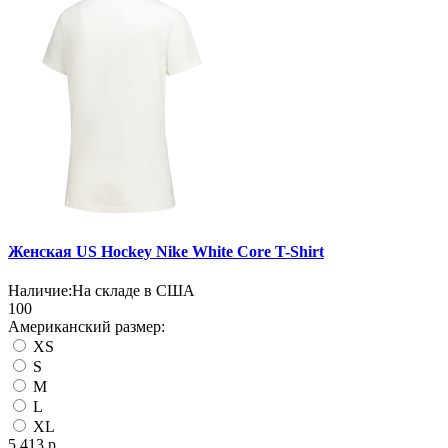
Женская US Hockey Nike White Core T-Shirt
Наличие:
На складе в США
100
Американский размер:
XS
S
M
L
XL
5 413 р.