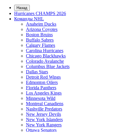
Назад
Hurricanes CHAMPS 2026
Команды NHL
Anaheim Ducks
Arizona Coyotes
Boston Bruins
Buffalo Sabres
Calgary Flames
Carolina Hurricanes
Chicago Blackhawks
Colorado Avalanche
Columbus Blue Jackets
Dallas Stars
Detroit Red Wings
Edmonton Oilers
Florida Panthers
Los Angeles Kings
Minnesota Wild
Montreal Canadiens
Nashville Predators
New Jersey Devils
New York Islanders
New York Rangers
Ottawa Senators