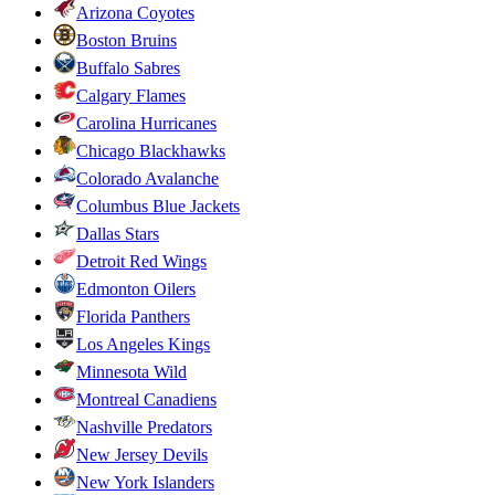
Arizona Coyotes
Boston Bruins
Buffalo Sabres
Calgary Flames
Carolina Hurricanes
Chicago Blackhawks
Colorado Avalanche
Columbus Blue Jackets
Dallas Stars
Detroit Red Wings
Edmonton Oilers
Florida Panthers
Los Angeles Kings
Minnesota Wild
Montreal Canadiens
Nashville Predators
New Jersey Devils
New York Islanders