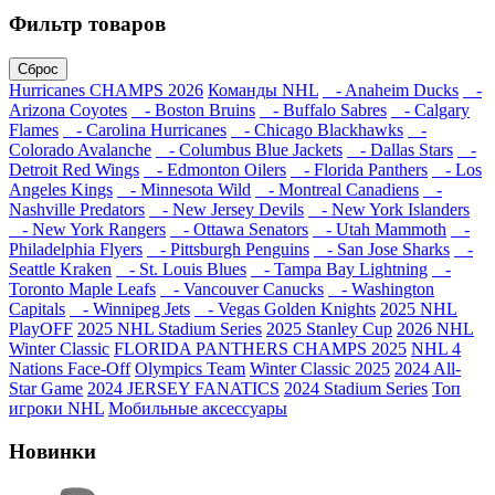
Фильтр товаров
Сброс
Hurricanes CHAMPS 2026
Команды NHL
- Anaheim Ducks
-
Arizona Coyotes
- Boston Bruins
- Buffalo Sabres
- Calgary
Flames
- Carolina Hurricanes
- Chicago Blackhawks
-
Colorado Avalanche
- Columbus Blue Jackets
- Dallas Stars
-
Detroit Red Wings
- Edmonton Oilers
- Florida Panthers
- Los
Angeles Kings
- Minnesota Wild
- Montreal Canadiens
-
Nashville Predators
- New Jersey Devils
- New York Islanders
- New York Rangers
- Ottawa Senators
- Utah Mammoth
-
Philadelphia Flyers
- Pittsburgh Penguins
- San Jose Sharks
-
Seattle Kraken
- St. Louis Blues
- Tampa Bay Lightning
-
Toronto Maple Leafs
- Vancouver Canucks
- Washington
Capitals
- Winnipeg Jets
- Vegas Golden Knights
2025 NHL
PlayOFF
2025 NHL Stadium Series
2025 Stanley Cup
2026 NHL
Winter Classic
FLORIDA PANTHERS CHAMPS 2025
NHL 4
Nations Face-Off
Olympics Team
Winter Classic 2025
2024 All-
Star Game
2024 JERSEY FANATICS
2024 Stadium Series
Топ
игроки NHL
Мобильные аксессуары
Новинки