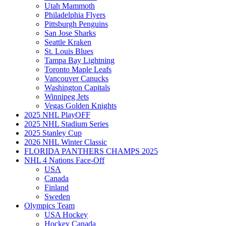
Utah Mammoth
Philadelphia Flyers
Pittsburgh Penguins
San Jose Sharks
Seattle Kraken
St. Louis Blues
Tampa Bay Lightning
Toronto Maple Leafs
Vancouver Canucks
Washington Capitals
Winnipeg Jets
Vegas Golden Knights
2025 NHL PlayOFF
2025 NHL Stadium Series
2025 Stanley Cup
2026 NHL Winter Classic
FLORIDA PANTHERS CHAMPS 2025
NHL 4 Nations Face-Off
USA
Canada
Finland
Sweden
Olympics Team
USA Hockey
Hockey Canada