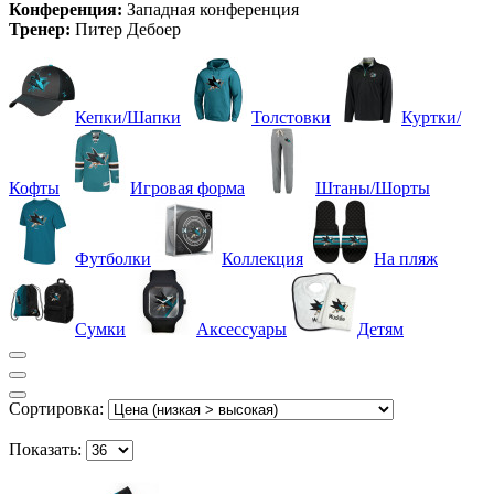
Конференция:
Западная конференция
Тренер:
Питер Дебоер
Кепки/Шапки
Толстовки
Куртки/
Кофты
Игровая форма
Штаны/Шорты
Футболки
Коллекция
На пляж
Сумки
Аксессуары
Детям
Сортировка:
Показать: