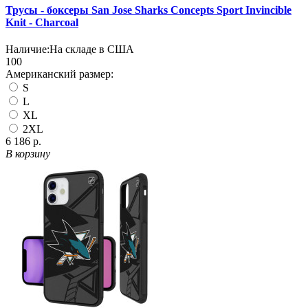
Трусы - боксеры San Jose Sharks Concepts Sport Invincible
Knit - Charcoal
Наличие:
На складе в США
100
Американский размер:
S
L
XL
2XL
6 186 р.
В корзину