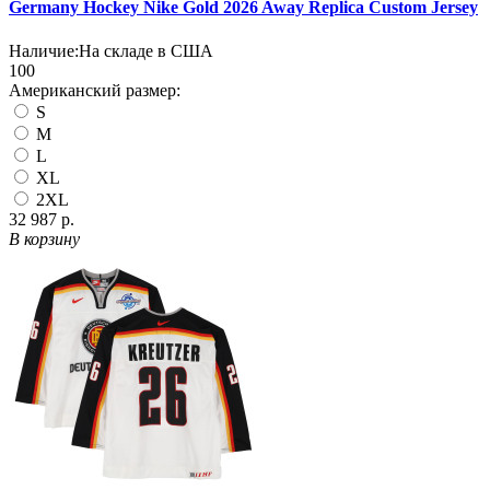
Germany Hockey Nike Gold 2026 Away Replica Custom Jersey
Наличие:
На складе в США
100
Американский размер:
S
M
L
XL
2XL
32 987 р.
В корзину