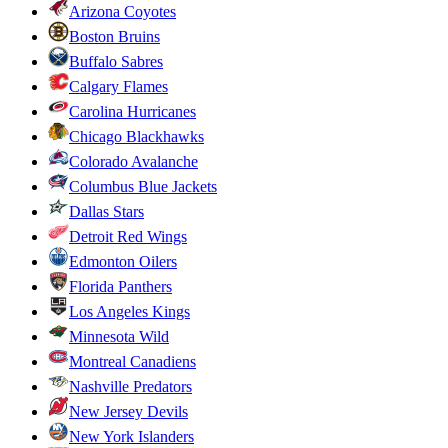
Arizona Coyotes
Boston Bruins
Buffalo Sabres
Calgary Flames
Carolina Hurricanes
Chicago Blackhawks
Colorado Avalanche
Columbus Blue Jackets
Dallas Stars
Detroit Red Wings
Edmonton Oilers
Florida Panthers
Los Angeles Kings
Minnesota Wild
Montreal Canadiens
Nashville Predators
New Jersey Devils
New York Islanders