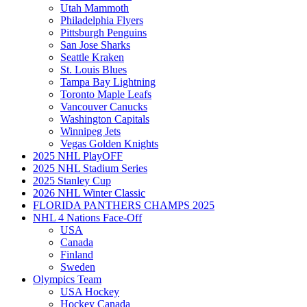
Utah Mammoth
Philadelphia Flyers
Pittsburgh Penguins
San Jose Sharks
Seattle Kraken
St. Louis Blues
Tampa Bay Lightning
Toronto Maple Leafs
Vancouver Canucks
Washington Capitals
Winnipeg Jets
Vegas Golden Knights
2025 NHL PlayOFF
2025 NHL Stadium Series
2025 Stanley Cup
2026 NHL Winter Classic
FLORIDA PANTHERS CHAMPS 2025
NHL 4 Nations Face-Off
USA
Canada
Finland
Sweden
Olympics Team
USA Hockey
Hockey Canada