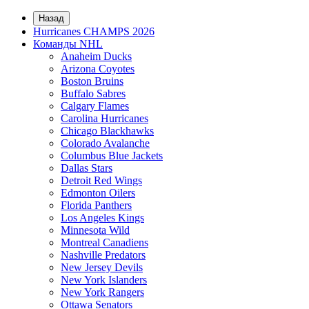
Назад
Hurricanes CHAMPS 2026
Команды NHL
Anaheim Ducks
Arizona Coyotes
Boston Bruins
Buffalo Sabres
Calgary Flames
Carolina Hurricanes
Chicago Blackhawks
Colorado Avalanche
Columbus Blue Jackets
Dallas Stars
Detroit Red Wings
Edmonton Oilers
Florida Panthers
Los Angeles Kings
Minnesota Wild
Montreal Canadiens
Nashville Predators
New Jersey Devils
New York Islanders
New York Rangers
Ottawa Senators