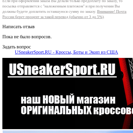
Если при оформлении заказа Вы делали только предоплату по заказу, то
посылка отправляется с "наложенным платежом" и при получении Вы
должны будете доплатить оставшуюся сумму по заказу.
Внимание! Почта
России берет процент за такой перевод (обычно от 3 до 5%)
.
Написать отзыв
Пока не было вопросов.
Задать вопрос
USneakerSport.RU - Кроссы, Боты и Экип из США