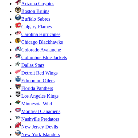
Arizona Coyotes
Boston Bruins
Buffalo Sabres
Calgary Flames
Carolina Hurricanes
Chicago Blackhawks
Colorado Avalanche
Columbus Blue Jackets
Dallas Stars
Detroit Red Wings
Edmonton Oilers
Florida Panthers
Los Angeles Kings
Minnesota Wild
Montreal Canadiens
Nashville Predators
New Jersey Devils
New York Islanders