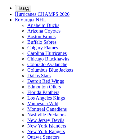
Назад
Hurricanes CHAMPS 2026
Команды NHL
Anaheim Ducks
Arizona Coyotes
Boston Bruins
Buffalo Sabres
Calgary Flames
Carolina Hurricanes
Chicago Blackhawks
Colorado Avalanche
Columbus Blue Jackets
Dallas Stars
Detroit Red Wings
Edmonton Oilers
Florida Panthers
Los Angeles Kings
Minnesota Wild
Montreal Canadiens
Nashville Predators
New Jersey Devils
New York Islanders
New York Rangers
Ottawa Senators