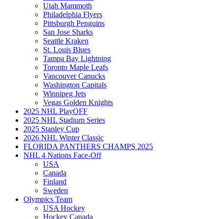
Utah Mammoth
Philadelphia Flyers
Pittsburgh Penguins
San Jose Sharks
Seattle Kraken
St. Louis Blues
Tampa Bay Lightning
Toronto Maple Leafs
Vancouver Canucks
Washington Capitals
Winnipeg Jets
Vegas Golden Knights
2025 NHL PlayOFF
2025 NHL Stadium Series
2025 Stanley Cup
2026 NHL Winter Classic
FLORIDA PANTHERS CHAMPS 2025
NHL 4 Nations Face-Off
USA
Canada
Finland
Sweden
Olympics Team
USA Hockey
Hockey Canada