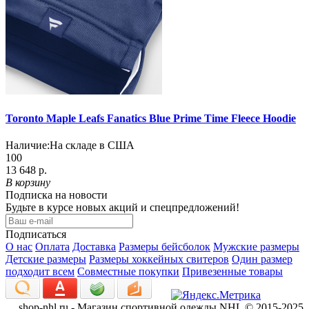
Toronto Maple Leafs Fanatics Blue Prime Time Fleece Hoodie
Наличие:
На складе в США
100
13 648 р.
В корзину
Подписка на новости
Будьте в курсе новых акций и спецпредложений!
Подписаться
О нас
Оплата
Доставка
Размеры бейсболок
Мужские размеры
Детские размеры
Размеры хоккейных свитеров
Один размер
подходит всем
Совместные покупки
Привезенные товары
shop-nhl.ru - Магазин спортивной одежды NHL © 2015-2025