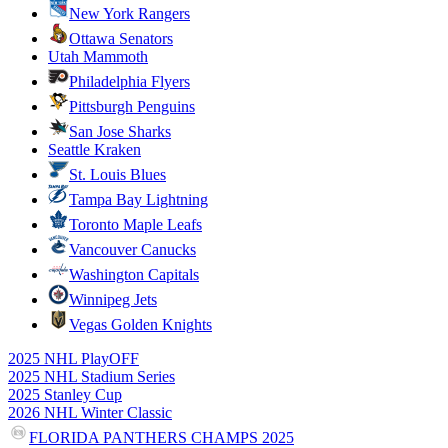
New York Rangers
Ottawa Senators
Utah Mammoth
Philadelphia Flyers
Pittsburgh Penguins
San Jose Sharks
Seattle Kraken
St. Louis Blues
Tampa Bay Lightning
Toronto Maple Leafs
Vancouver Canucks
Washington Capitals
Winnipeg Jets
Vegas Golden Knights
2025 NHL PlayOFF
2025 NHL Stadium Series
2025 Stanley Cup
2026 NHL Winter Classic
FLORIDA PANTHERS CHAMPS 2025