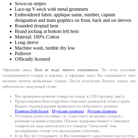
Sewn-on stripes
Lace-up V-neck with metal grommets
Embroidered fabric applique name, number, captain
designation and team graphics on front, back and on sleeves
Rounded droptail hem
Brand jocktag at bottom left hem
Material: 100% Cotton
Long sleeve
Machine wash, tumble dry low
Pullover
Officially licensed
Оформляя заказ,
Вам не надо ничего оплачивать
. По сути, положив
понравившиеся товары в корзину, и оформив заказ, Вы показываете своё
желание купить выбранные товары. После получения Вашего заказа, мы
работаем по следующей схеме:
Мы проверяем наличие товара на складе в США (размер, цвет);
Предоставляем Вам подробное описание размерной сетки и ждём
Вашего подтверждения правильности выбранного размера;
Размеры бейсболок
/
Мужские размеры
/
Детские размеры
Уточняем сроки поставки, т.к. существует несколько складов с
разными сроками отправки. Обычно задержки бывают у именных
товаров (их надо напечатать) и у товаров "спецсерий" или
посвящённых только что прошедшим событиям;
Если Вас все устраивает, то Вы оплачиваете заказ полностью (в этом