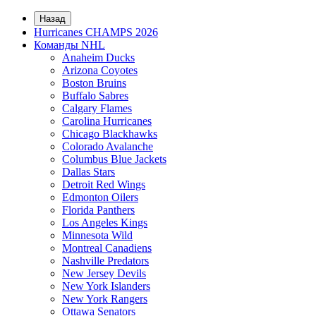
Назад
Hurricanes CHAMPS 2026
Команды NHL
Anaheim Ducks
Arizona Coyotes
Boston Bruins
Buffalo Sabres
Calgary Flames
Carolina Hurricanes
Chicago Blackhawks
Colorado Avalanche
Columbus Blue Jackets
Dallas Stars
Detroit Red Wings
Edmonton Oilers
Florida Panthers
Los Angeles Kings
Minnesota Wild
Montreal Canadiens
Nashville Predators
New Jersey Devils
New York Islanders
New York Rangers
Ottawa Senators