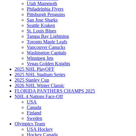
Utah Mammoth
Philadelphia Flyers
Pittsburgh Penguins
San Jose Sharks
Seattle Kraken
St. Louis Blues
Tampa Bay Lightning
Toronto Maple Leafs
Vancouver Canucks
Washington Capitals
Winnipeg Jets
Vegas Golden Knights
2025 NHL PlayOFF
2025 NHL Stadium Series
2025 Stanley Cup
2026 NHL Winter Classic
FLORIDA PANTHERS CHAMPS 2025
NHL 4 Nations Face-Off
USA
Canada
Finland
Sweden
Olympics Team
USA Hockey
Hockey Canada