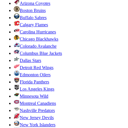
Arizona Coyotes
Boston Bruins
Buffalo Sabres
Calgary Flames
Carolina Hurricanes
Chicago Blackhawks
Colorado Avalanche
Columbus Blue Jackets
Dallas Stars
Detroit Red Wings
Edmonton Oilers
Florida Panthers
Los Angeles Kings
Minnesota Wild
Montreal Canadiens
Nashville Predators
New Jersey Devils
New York Islanders