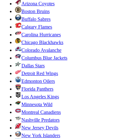
Arizona Coyotes
Boston Bruins
Buffalo Sabres
Calgary Flames
Carolina Hurricanes
Chicago Blackhawks
Colorado Avalanche
Columbus Blue Jackets
Dallas Stars
Detroit Red Wings
Edmonton Oilers
Florida Panthers
Los Angeles Kings
Minnesota Wild
Montreal Canadiens
Nashville Predators
New Jersey Devils
New York Islanders