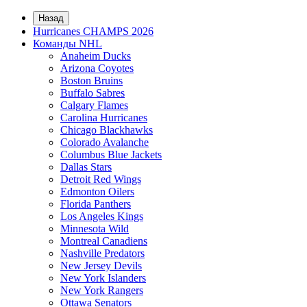
Назад
Hurricanes CHAMPS 2026
Команды NHL
Anaheim Ducks
Arizona Coyotes
Boston Bruins
Buffalo Sabres
Calgary Flames
Carolina Hurricanes
Chicago Blackhawks
Colorado Avalanche
Columbus Blue Jackets
Dallas Stars
Detroit Red Wings
Edmonton Oilers
Florida Panthers
Los Angeles Kings
Minnesota Wild
Montreal Canadiens
Nashville Predators
New Jersey Devils
New York Islanders
New York Rangers
Ottawa Senators