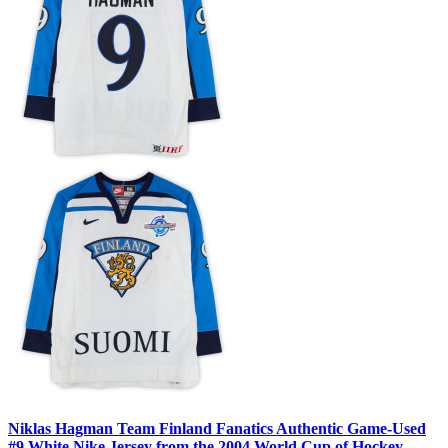
Niklas Hagman Team Finland Fanatics Authentic Game-Used
#9 White Nike Jersey from the 2004 World Cup of Hockey