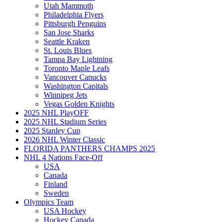
Utah Mammoth
Philadelphia Flyers
Pittsburgh Penguins
San Jose Sharks
Seattle Kraken
St. Louis Blues
Tampa Bay Lightning
Toronto Maple Leafs
Vancouver Canucks
Washington Capitals
Winnipeg Jets
Vegas Golden Knights
2025 NHL PlayOFF
2025 NHL Stadium Series
2025 Stanley Cup
2026 NHL Winter Classic
FLORIDA PANTHERS CHAMPS 2025
NHL 4 Nations Face-Off
USA
Canada
Finland
Sweden
Olympics Team
USA Hockey
Hockey Canada