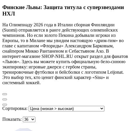
Финские Львы: Защита титула с суперзвездами
НХЛ
На Олимпиаду 2026 года в Италии сборная Финляндии
(Suomi) отправляется в ранге действующих олимпийских
чемпионов. Но если золото Пекина добывали игроки из
Европы, то в Милане мы увидим настоящую «дрим-тим» во
главе с капитаном «Флориды» Александром Барковым,
снайпером Микко Рантаненом и Себастьяном Ахо. В
интернет-магазине SHOP-NHL.RU открыт раздел для фанатов
«Львов». Здесь вы можете купить официальную бело-синюю
экипировку: игровые джерси с гербом страны,
тренировочные футболки и бейсболки с логотипом Leijonat.
Это выбор тех, кто ценит финский характер «Sisu» и
системный хоккей.
Сортировка:
Показать: