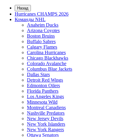
Назад
Hurricanes CHAMPS 2026
Команды NHL
Anaheim Ducks
Arizona Coyotes
Boston Bruins
Buffalo Sabres
Calgary Flames
Carolina Hurricanes
Chicago Blackhawks
Colorado Avalanche
Columbus Blue Jackets
Dallas Stars
Detroit Red Wings
Edmonton Oilers
Florida Panthers
Los Angeles Kings
Minnesota Wild
Montreal Canadiens
Nashville Predators
New Jersey Devils
New York Islanders
New York Rangers
Ottawa Senators