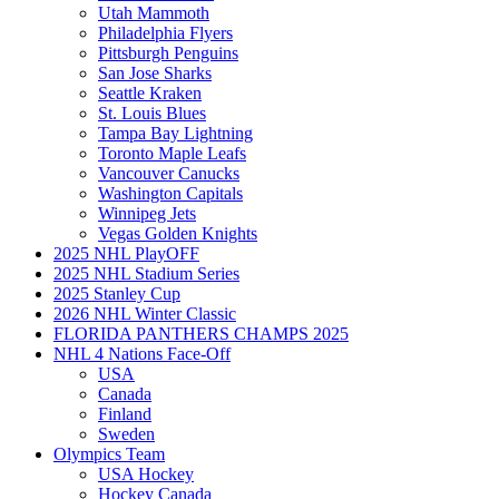
Utah Mammoth
Philadelphia Flyers
Pittsburgh Penguins
San Jose Sharks
Seattle Kraken
St. Louis Blues
Tampa Bay Lightning
Toronto Maple Leafs
Vancouver Canucks
Washington Capitals
Winnipeg Jets
Vegas Golden Knights
2025 NHL PlayOFF
2025 NHL Stadium Series
2025 Stanley Cup
2026 NHL Winter Classic
FLORIDA PANTHERS CHAMPS 2025
NHL 4 Nations Face-Off
USA
Canada
Finland
Sweden
Olympics Team
USA Hockey
Hockey Canada