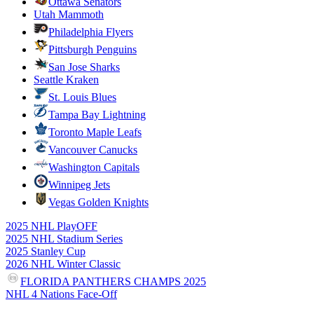
Ottawa Senators
Utah Mammoth
Philadelphia Flyers
Pittsburgh Penguins
San Jose Sharks
Seattle Kraken
St. Louis Blues
Tampa Bay Lightning
Toronto Maple Leafs
Vancouver Canucks
Washington Capitals
Winnipeg Jets
Vegas Golden Knights
2025 NHL PlayOFF
2025 NHL Stadium Series
2025 Stanley Cup
2026 NHL Winter Classic
FLORIDA PANTHERS CHAMPS 2025
NHL 4 Nations Face-Off