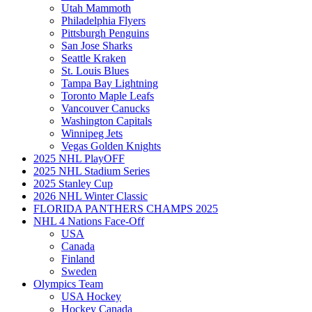
Utah Mammoth
Philadelphia Flyers
Pittsburgh Penguins
San Jose Sharks
Seattle Kraken
St. Louis Blues
Tampa Bay Lightning
Toronto Maple Leafs
Vancouver Canucks
Washington Capitals
Winnipeg Jets
Vegas Golden Knights
2025 NHL PlayOFF
2025 NHL Stadium Series
2025 Stanley Cup
2026 NHL Winter Classic
FLORIDA PANTHERS CHAMPS 2025
NHL 4 Nations Face-Off
USA
Canada
Finland
Sweden
Olympics Team
USA Hockey
Hockey Canada