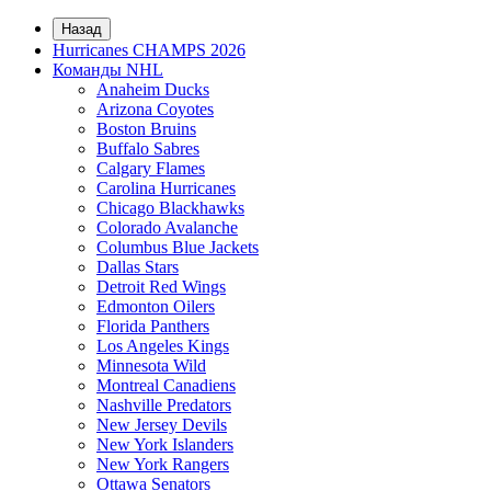
Назад
Hurricanes CHAMPS 2026
Команды NHL
Anaheim Ducks
Arizona Coyotes
Boston Bruins
Buffalo Sabres
Calgary Flames
Carolina Hurricanes
Chicago Blackhawks
Colorado Avalanche
Columbus Blue Jackets
Dallas Stars
Detroit Red Wings
Edmonton Oilers
Florida Panthers
Los Angeles Kings
Minnesota Wild
Montreal Canadiens
Nashville Predators
New Jersey Devils
New York Islanders
New York Rangers
Ottawa Senators