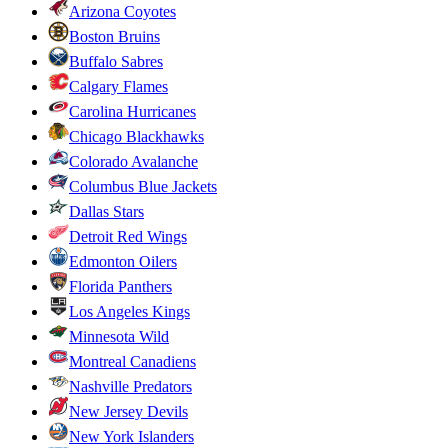
Arizona Coyotes
Boston Bruins
Buffalo Sabres
Calgary Flames
Carolina Hurricanes
Chicago Blackhawks
Colorado Avalanche
Columbus Blue Jackets
Dallas Stars
Detroit Red Wings
Edmonton Oilers
Florida Panthers
Los Angeles Kings
Minnesota Wild
Montreal Canadiens
Nashville Predators
New Jersey Devils
New York Islanders