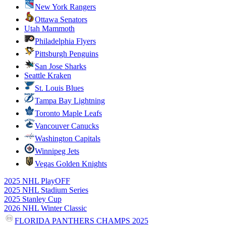
New York Rangers
Ottawa Senators
Utah Mammoth
Philadelphia Flyers
Pittsburgh Penguins
San Jose Sharks
Seattle Kraken
St. Louis Blues
Tampa Bay Lightning
Toronto Maple Leafs
Vancouver Canucks
Washington Capitals
Winnipeg Jets
Vegas Golden Knights
2025 NHL PlayOFF
2025 NHL Stadium Series
2025 Stanley Cup
2026 NHL Winter Classic
FLORIDA PANTHERS CHAMPS 2025