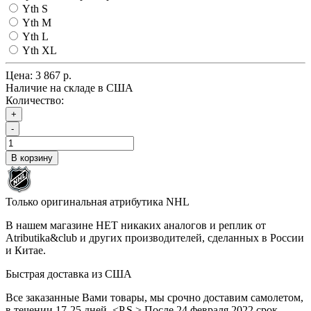
Yth S
Yth M
Yth L
Yth XL
Цена:
3 867 р.
Наличие на складе в США
Количество:
+
-
В корзину
Только оригинальная атрибутика NHL
В нашем магазине НЕТ никаких аналогов и реплик от
Atributika&club и других производителей, сделанных в России
и Китае.
Быстрая доставка из США
Все заказанные Вами товары, мы срочно доставим самолетом,
в течении 17-25 дней. <P.S.> После 24 февраля 2022 срок