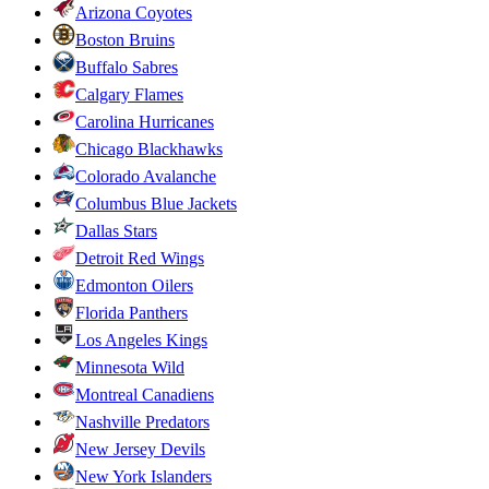
Arizona Coyotes
Boston Bruins
Buffalo Sabres
Calgary Flames
Carolina Hurricanes
Chicago Blackhawks
Colorado Avalanche
Columbus Blue Jackets
Dallas Stars
Detroit Red Wings
Edmonton Oilers
Florida Panthers
Los Angeles Kings
Minnesota Wild
Montreal Canadiens
Nashville Predators
New Jersey Devils
New York Islanders