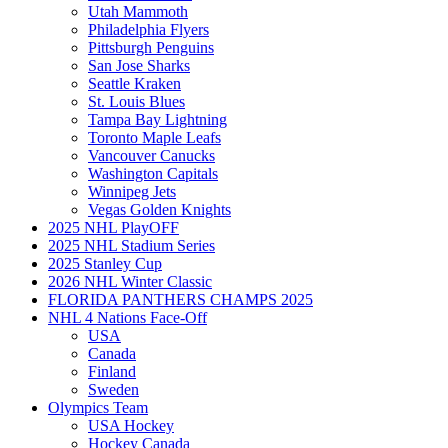
Utah Mammoth
Philadelphia Flyers
Pittsburgh Penguins
San Jose Sharks
Seattle Kraken
St. Louis Blues
Tampa Bay Lightning
Toronto Maple Leafs
Vancouver Canucks
Washington Capitals
Winnipeg Jets
Vegas Golden Knights
2025 NHL PlayOFF
2025 NHL Stadium Series
2025 Stanley Cup
2026 NHL Winter Classic
FLORIDA PANTHERS CHAMPS 2025
NHL 4 Nations Face-Off
USA
Canada
Finland
Sweden
Olympics Team
USA Hockey
Hockey Canada