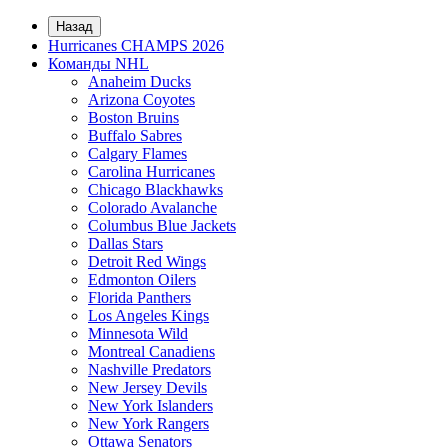
Назад
Hurricanes CHAMPS 2026
Команды NHL
Anaheim Ducks
Arizona Coyotes
Boston Bruins
Buffalo Sabres
Calgary Flames
Carolina Hurricanes
Chicago Blackhawks
Colorado Avalanche
Columbus Blue Jackets
Dallas Stars
Detroit Red Wings
Edmonton Oilers
Florida Panthers
Los Angeles Kings
Minnesota Wild
Montreal Canadiens
Nashville Predators
New Jersey Devils
New York Islanders
New York Rangers
Ottawa Senators