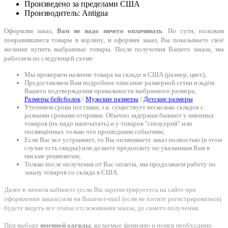
Произведено за пределами США
Производитель: Antigua
Оформляя заказ,
Вам не надо ничего оплачивать
. По сути, положив
понравившиеся товары в корзину, и оформив заказ, Вы показываете своё
желание купить выбранные товары. После получения Вашего заказа, мы
работаем по следующей схеме:
Мы проверяем наличие товара на складе в США (размер, цвет);
Предоставляем Вам подробное описание размерной сетки и ждём
Вашего подтверждения правильности выбранного размера;
Размеры бейсболок
/
Мужские размеры
/
Детские размеры
Уточняем сроки поставки, т.к. существует несколько складов с
разными сроками отправки. Обычно задержки бывают у именных
товаров (их надо напечатать) и у товаров "спецсерий" или
посвящённых только что прошедшим событиям;
Если Вас все устраивает, то Вы оплачиваете заказ полностью (в этом
случае есть скидка) или делаете предоплату по указанным Вам в
письме реквизитам;
Только после получения от Вас оплаты, мы продолжаем работу по
заказу товаров со склада в США.
Далее в личном кабинете (если Вы зарегистрируетесь на сайте при
оформлении заказа) или на Вашем e-mail (если не хотите регистрироваться)
будете видеть все этапы отслеживания заказа, до самого получения.
При выборе
именной одежды
, желаемые фамилию и номер необходимо