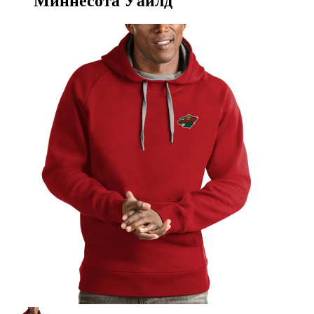
Миннесота Уайлд