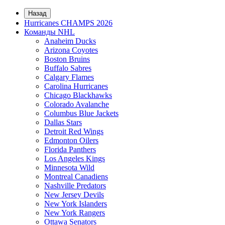
Назад
Hurricanes CHAMPS 2026
Команды NHL
Anaheim Ducks
Arizona Coyotes
Boston Bruins
Buffalo Sabres
Calgary Flames
Carolina Hurricanes
Chicago Blackhawks
Colorado Avalanche
Columbus Blue Jackets
Dallas Stars
Detroit Red Wings
Edmonton Oilers
Florida Panthers
Los Angeles Kings
Minnesota Wild
Montreal Canadiens
Nashville Predators
New Jersey Devils
New York Islanders
New York Rangers
Ottawa Senators