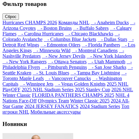
Фильтр товаров
Сброс
Hurricanes CHAMPS 2026
Команды NHL
- Anaheim Ducks
-
Arizona Coyotes
- Boston Bruins
- Buffalo Sabres
- Calgary
Flames
- Carolina Hurricanes
- Chicago Blackhawks
-
Colorado Avalanche
- Columbus Blue Jackets
- Dallas Stars
-
Detroit Red Wings
- Edmonton Oilers
- Florida Panthers
- Los
Angeles Kings
- Minnesota Wild
- Montreal Canadiens
-
Nashville Predators
- New Jersey Devils
- New York Islanders
- New York Rangers
- Ottawa Senators
- Utah Mammoth
-
Philadelphia Flyers
- Pittsburgh Penguins
- San Jose Sharks
-
Seattle Kraken
- St. Louis Blues
- Tampa Bay Lightning
-
Toronto Maple Leafs
- Vancouver Canucks
- Washington
Capitals
- Winnipeg Jets
- Vegas Golden Knights
2025 NHL
PlayOFF
2025 NHL Stadium Series
2025 Stanley Cup
2026 NHL
Winter Classic
FLORIDA PANTHERS CHAMPS 2025
NHL 4
Nations Face-Off
Olympics Team
Winter Classic 2025
2024 All-
Star Game
2024 JERSEY FANATICS
2024 Stadium Series
Топ
игроки NHL
Мобильные аксессуары
Новинки