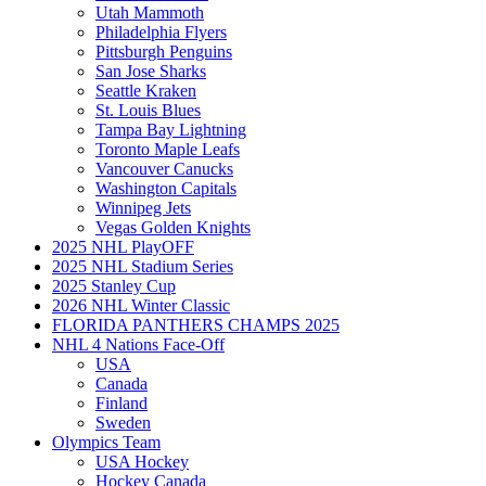
Utah Mammoth
Philadelphia Flyers
Pittsburgh Penguins
San Jose Sharks
Seattle Kraken
St. Louis Blues
Tampa Bay Lightning
Toronto Maple Leafs
Vancouver Canucks
Washington Capitals
Winnipeg Jets
Vegas Golden Knights
2025 NHL PlayOFF
2025 NHL Stadium Series
2025 Stanley Cup
2026 NHL Winter Classic
FLORIDA PANTHERS CHAMPS 2025
NHL 4 Nations Face-Off
USA
Canada
Finland
Sweden
Olympics Team
USA Hockey
Hockey Canada