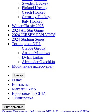
Sweden Hockey
Finland Hockey
Czech Hockey
Germany Hockey
Italy Hockey
Winter Classic 2025
2024 All-Star Game
2024 JERSEY FANATICS
2024 Stadium Series
Топ игроки NHL
Claude Giroux
Auston Matthews
Dylan Larkin
Alexander Ovechkin
Мобильные аксессуары
Назад
О нас
Контакты
Магазин NBA
Кроссовки из США
Экипировка
Информация
О нас
Контакты
Магазин NBA
Кроссовки из США