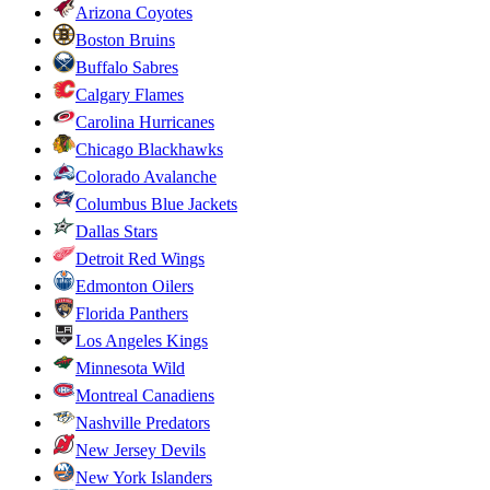
Arizona Coyotes
Boston Bruins
Buffalo Sabres
Calgary Flames
Carolina Hurricanes
Chicago Blackhawks
Colorado Avalanche
Columbus Blue Jackets
Dallas Stars
Detroit Red Wings
Edmonton Oilers
Florida Panthers
Los Angeles Kings
Minnesota Wild
Montreal Canadiens
Nashville Predators
New Jersey Devils
New York Islanders