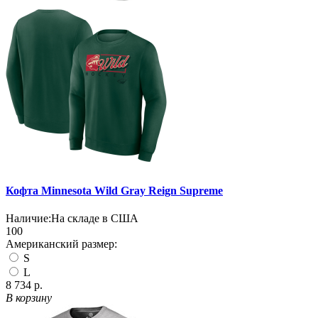
Кофта Minnesota Wild Gray Reign Supreme
Наличие:
На складе в США
100
Американский размер:
S
L
8 734 р.
В корзину