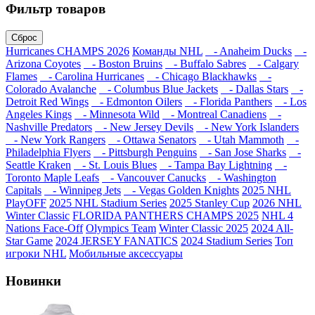
Фильтр товаров
Сброс
Hurricanes CHAMPS 2026
Команды NHL
- Anaheim Ducks
-
Arizona Coyotes
- Boston Bruins
- Buffalo Sabres
- Calgary
Flames
- Carolina Hurricanes
- Chicago Blackhawks
-
Colorado Avalanche
- Columbus Blue Jackets
- Dallas Stars
-
Detroit Red Wings
- Edmonton Oilers
- Florida Panthers
- Los
Angeles Kings
- Minnesota Wild
- Montreal Canadiens
-
Nashville Predators
- New Jersey Devils
- New York Islanders
- New York Rangers
- Ottawa Senators
- Utah Mammoth
-
Philadelphia Flyers
- Pittsburgh Penguins
- San Jose Sharks
-
Seattle Kraken
- St. Louis Blues
- Tampa Bay Lightning
-
Toronto Maple Leafs
- Vancouver Canucks
- Washington
Capitals
- Winnipeg Jets
- Vegas Golden Knights
2025 NHL
PlayOFF
2025 NHL Stadium Series
2025 Stanley Cup
2026 NHL
Winter Classic
FLORIDA PANTHERS CHAMPS 2025
NHL 4
Nations Face-Off
Olympics Team
Winter Classic 2025
2024 All-
Star Game
2024 JERSEY FANATICS
2024 Stadium Series
Топ
игроки NHL
Мобильные аксессуары
Новинки