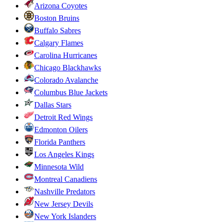
Arizona Coyotes
Boston Bruins
Buffalo Sabres
Calgary Flames
Carolina Hurricanes
Chicago Blackhawks
Colorado Avalanche
Columbus Blue Jackets
Dallas Stars
Detroit Red Wings
Edmonton Oilers
Florida Panthers
Los Angeles Kings
Minnesota Wild
Montreal Canadiens
Nashville Predators
New Jersey Devils
New York Islanders