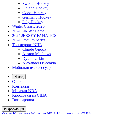
Sweden Hockey
Finland Hockey
Czech Hockey
Germany Hockey
Italy Hockey
Winter Classic 2025
2024 All-Star Game
2024 JERSEY FANATICS
2024 Stadium Series
Топ игроки NHL
Claude Giroux
Auston Matthews
Dylan Larkin
Alexander Ovechkin
Мобильные аксессуары
Назад
О нас
Контакты
Магазин NBA
Кроссовки из США
Экипировка
Информация
О нас
Контакты
Магазин NBA
Кроссовки из США