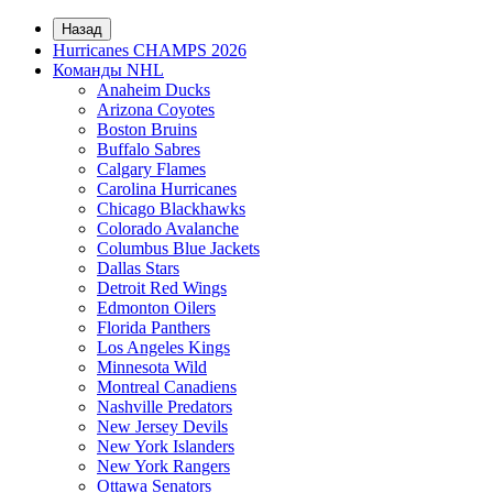
Назад
Hurricanes CHAMPS 2026
Команды NHL
Anaheim Ducks
Arizona Coyotes
Boston Bruins
Buffalo Sabres
Calgary Flames
Carolina Hurricanes
Chicago Blackhawks
Colorado Avalanche
Columbus Blue Jackets
Dallas Stars
Detroit Red Wings
Edmonton Oilers
Florida Panthers
Los Angeles Kings
Minnesota Wild
Montreal Canadiens
Nashville Predators
New Jersey Devils
New York Islanders
New York Rangers
Ottawa Senators