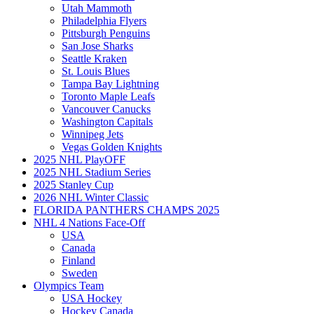
Utah Mammoth
Philadelphia Flyers
Pittsburgh Penguins
San Jose Sharks
Seattle Kraken
St. Louis Blues
Tampa Bay Lightning
Toronto Maple Leafs
Vancouver Canucks
Washington Capitals
Winnipeg Jets
Vegas Golden Knights
2025 NHL PlayOFF
2025 NHL Stadium Series
2025 Stanley Cup
2026 NHL Winter Classic
FLORIDA PANTHERS CHAMPS 2025
NHL 4 Nations Face-Off
USA
Canada
Finland
Sweden
Olympics Team
USA Hockey
Hockey Canada