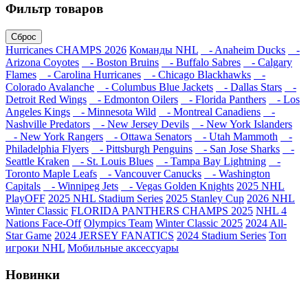
Фильтр товаров
Сброс
Hurricanes CHAMPS 2026
Команды NHL
- Anaheim Ducks
-
Arizona Coyotes
- Boston Bruins
- Buffalo Sabres
- Calgary
Flames
- Carolina Hurricanes
- Chicago Blackhawks
-
Colorado Avalanche
- Columbus Blue Jackets
- Dallas Stars
-
Detroit Red Wings
- Edmonton Oilers
- Florida Panthers
- Los
Angeles Kings
- Minnesota Wild
- Montreal Canadiens
-
Nashville Predators
- New Jersey Devils
- New York Islanders
- New York Rangers
- Ottawa Senators
- Utah Mammoth
-
Philadelphia Flyers
- Pittsburgh Penguins
- San Jose Sharks
-
Seattle Kraken
- St. Louis Blues
- Tampa Bay Lightning
-
Toronto Maple Leafs
- Vancouver Canucks
- Washington
Capitals
- Winnipeg Jets
- Vegas Golden Knights
2025 NHL
PlayOFF
2025 NHL Stadium Series
2025 Stanley Cup
2026 NHL
Winter Classic
FLORIDA PANTHERS CHAMPS 2025
NHL 4
Nations Face-Off
Olympics Team
Winter Classic 2025
2024 All-
Star Game
2024 JERSEY FANATICS
2024 Stadium Series
Топ
игроки NHL
Мобильные аксессуары
Новинки