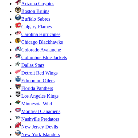
Arizona Coyotes
Boston Bruins
Buffalo Sabres
Calgary Flames
Carolina Hurricanes
Chicago Blackhawks
Colorado Avalanche
Columbus Blue Jackets
Dallas Stars
Detroit Red Wings
Edmonton Oilers
Florida Panthers
Los Angeles Kings
Minnesota Wild
Montreal Canadiens
Nashville Predators
New Jersey Devils
New York Islanders