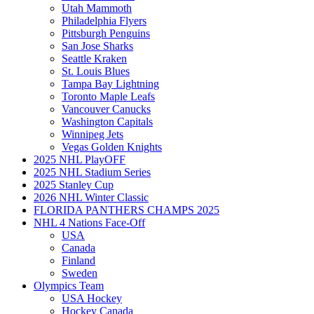
Utah Mammoth
Philadelphia Flyers
Pittsburgh Penguins
San Jose Sharks
Seattle Kraken
St. Louis Blues
Tampa Bay Lightning
Toronto Maple Leafs
Vancouver Canucks
Washington Capitals
Winnipeg Jets
Vegas Golden Knights
2025 NHL PlayOFF
2025 NHL Stadium Series
2025 Stanley Cup
2026 NHL Winter Classic
FLORIDA PANTHERS CHAMPS 2025
NHL 4 Nations Face-Off
USA
Canada
Finland
Sweden
Olympics Team
USA Hockey
Hockey Canada