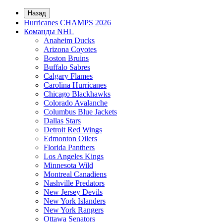
Назад
Hurricanes CHAMPS 2026
Команды NHL
Anaheim Ducks
Arizona Coyotes
Boston Bruins
Buffalo Sabres
Calgary Flames
Carolina Hurricanes
Chicago Blackhawks
Colorado Avalanche
Columbus Blue Jackets
Dallas Stars
Detroit Red Wings
Edmonton Oilers
Florida Panthers
Los Angeles Kings
Minnesota Wild
Montreal Canadiens
Nashville Predators
New Jersey Devils
New York Islanders
New York Rangers
Ottawa Senators