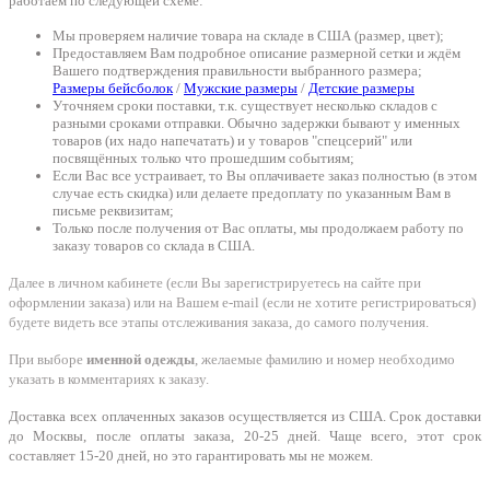
работаем по следующей схеме:
Мы проверяем наличие товара на складе в США (размер, цвет);
Предоставляем Вам подробное описание размерной сетки и ждём
Вашего подтверждения правильности выбранного размера;
Размеры бейсболок
/
Мужские размеры
/
Детские размеры
Уточняем сроки поставки, т.к. существует несколько складов с
разными сроками отправки. Обычно задержки бывают у именных
товаров (их надо напечатать) и у товаров "спецсерий" или
посвящённых только что прошедшим событиям;
Если Вас все устраивает, то Вы оплачиваете заказ полностью (в этом
случае есть скидка) или делаете предоплату по указанным Вам в
письме реквизитам;
Только после получения от Вас оплаты, мы продолжаем работу по
заказу товаров со склада в США.
Далее в личном кабинете (если Вы зарегистрируетесь на сайте при
оформлении заказа) или на Вашем e-mail (если не хотите регистрироваться)
будете видеть все этапы отслеживания заказа, до самого получения.
При выборе
именной одежды
, желаемые фамилию и номер необходимо
указать в комментариях к заказу.
Доставка всех оплаченных заказов осуществляется из США. Срок доставки
до Москвы, после оплаты заказа, 20-25 дней. Чаще всего, этот срок
составляет 15-20 дней, но это гарантировать мы не можем.