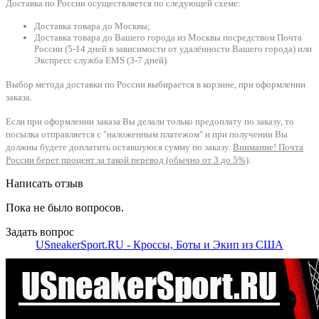
Доставка по России осуществляется по следующей схеме:
Доставка товара до Москвы;
Доставка товара до Вашего города из Москвы посредством Почта
России (5-14 дней в зависимости от удалённости Вашего города) или
Экспресс служба EMS (3-7 дней).
Выбор метода доставки по России выбирается в корзине, при оформлении
заказа.
Если при оформлении заказа Вы делали только предоплату по заказу, то
посылка отправляется с "наложенным платежом" и при получении Вы
должны будете доплатить оставшуюся сумму по заказу.
Внимание! Почта
России берет процент за такой перевод (обычно от 3 до 5%)
.
Написать отзыв
Пока не было вопросов.
Задать вопрос
USneakerSport.RU - Кроссы, Боты и Экип из США