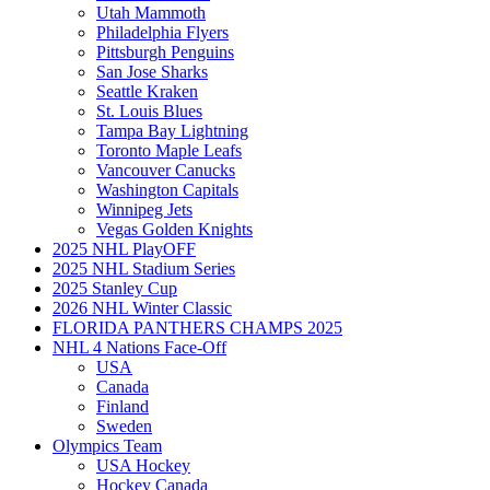
Utah Mammoth
Philadelphia Flyers
Pittsburgh Penguins
San Jose Sharks
Seattle Kraken
St. Louis Blues
Tampa Bay Lightning
Toronto Maple Leafs
Vancouver Canucks
Washington Capitals
Winnipeg Jets
Vegas Golden Knights
2025 NHL PlayOFF
2025 NHL Stadium Series
2025 Stanley Cup
2026 NHL Winter Classic
FLORIDA PANTHERS CHAMPS 2025
NHL 4 Nations Face-Off
USA
Canada
Finland
Sweden
Olympics Team
USA Hockey
Hockey Canada