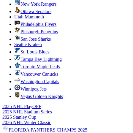
New York Rangers
Ottawa Senators
Utah Mammoth
Philadelphia Flyers
Pittsburgh Penguins
San Jose Sharks
Seattle Kraken
St. Louis Blues
Tampa Bay Lightning
Toronto Maple Leafs
Vancouver Canucks
Washington Capitals
Winnipeg Jets
Vegas Golden Knights
2025 NHL PlayOFF
2025 NHL Stadium Series
2025 Stanley Cup
2026 NHL Winter Classic
FLORIDA PANTHERS CHAMPS 2025