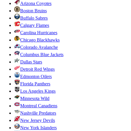
Arizona Coyotes
Boston Bruins
Buffalo Sabres
Calgary Flames
Carolina Hurricanes
Chicago Blackhawks
Colorado Avalanche
Columbus Blue Jackets
Dallas Stars
Detroit Red Wings
Edmonton Oilers
Florida Panthers
Los Angeles Kings
Minnesota Wild
Montreal Canadiens
Nashville Predators
New Jersey Devils
New York Islanders