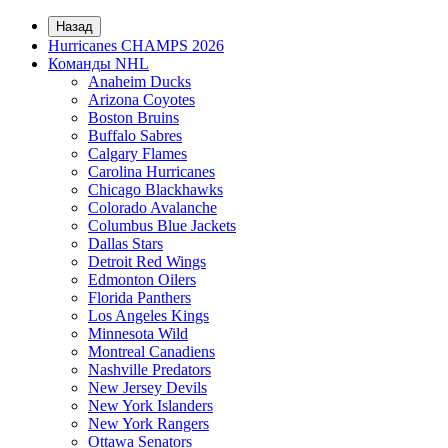
Назад
Hurricanes CHAMPS 2026
Команды NHL
Anaheim Ducks
Arizona Coyotes
Boston Bruins
Buffalo Sabres
Calgary Flames
Carolina Hurricanes
Chicago Blackhawks
Colorado Avalanche
Columbus Blue Jackets
Dallas Stars
Detroit Red Wings
Edmonton Oilers
Florida Panthers
Los Angeles Kings
Minnesota Wild
Montreal Canadiens
Nashville Predators
New Jersey Devils
New York Islanders
New York Rangers
Ottawa Senators