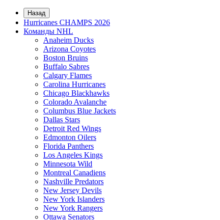
Назад
Hurricanes CHAMPS 2026
Команды NHL
Anaheim Ducks
Arizona Coyotes
Boston Bruins
Buffalo Sabres
Calgary Flames
Carolina Hurricanes
Chicago Blackhawks
Colorado Avalanche
Columbus Blue Jackets
Dallas Stars
Detroit Red Wings
Edmonton Oilers
Florida Panthers
Los Angeles Kings
Minnesota Wild
Montreal Canadiens
Nashville Predators
New Jersey Devils
New York Islanders
New York Rangers
Ottawa Senators