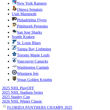
New York Rangers
Ottawa Senators
Utah Mammoth
Philadelphia Flyers
Pittsburgh Penguins
San Jose Sharks
Seattle Kraken
St. Louis Blues
Tampa Bay Lightning
Toronto Maple Leafs
Vancouver Canucks
Washington Capitals
Winnipeg Jets
Vegas Golden Knights
2025 NHL PlayOFF
2025 NHL Stadium Series
2025 Stanley Cup
2026 NHL Winter Classic
FLORIDA PANTHERS CHAMPS 2025