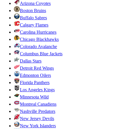
Arizona Coyotes
Boston Bruins
Buffalo Sabres
Calgary Flames
Carolina Hurricanes
Chicago Blackhawks
Colorado Avalanche
Columbus Blue Jackets
Dallas Stars
Detroit Red Wings
Edmonton Oilers
Florida Panthers
Los Angeles Kings
Minnesota Wild
Montreal Canadiens
Nashville Predators
New Jersey Devils
New York Islanders