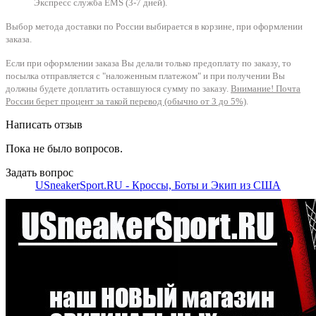
Экспресс служба EMS (3-7 дней).
Выбор метода доставки по России выбирается в корзине, при оформлении
заказа.
Если при оформлении заказа Вы делали только предоплату по заказу, то
посылка отправляется с "наложенным платежом" и при получении Вы
должны будете доплатить оставшуюся сумму по заказу.
Внимание! Почта
России берет процент за такой перевод (обычно от 3 до 5%)
.
Написать отзыв
Пока не было вопросов.
Задать вопрос
USneakerSport.RU - Кроссы, Боты и Экип из США