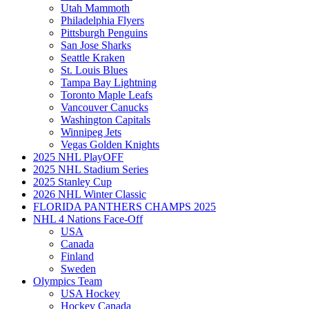
Utah Mammoth
Philadelphia Flyers
Pittsburgh Penguins
San Jose Sharks
Seattle Kraken
St. Louis Blues
Tampa Bay Lightning
Toronto Maple Leafs
Vancouver Canucks
Washington Capitals
Winnipeg Jets
Vegas Golden Knights
2025 NHL PlayOFF
2025 NHL Stadium Series
2025 Stanley Cup
2026 NHL Winter Classic
FLORIDA PANTHERS CHAMPS 2025
NHL 4 Nations Face-Off
USA
Canada
Finland
Sweden
Olympics Team
USA Hockey
Hockey Canada