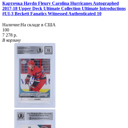
Карточка Haydn Fleury Carolina Hurricanes Autographed
2017-18 Upper Deck Ultimate Collection Ultimate Introductions
#UI-3 Beckett Fanatics Witnessed Authenticated 10
Наличие:
На складе в США
100
7 278 р.
В корзину