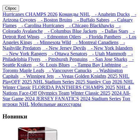
Сброс
Hurricanes CHAMPS 2026
Команды NHL
- Anaheim Ducks
-
Arizona Coyotes
- Boston Bruins
- Buffalo Sabres
- Calgary
Flames
- Carolina Hurricanes
- Chicago Blackhawks
-
Colorado Avalanche
- Columbus Blue Jackets
- Dallas Stars
-
Detroit Red Wings
- Edmonton Oilers
- Florida Panthers
- Los
Angeles Kings
- Minnesota Wild
- Montreal Canadiens
-
Nashville Predators
- New Jersey Devils
- New York Islanders
- New York Rangers
- Ottawa Senators
- Utah Mammoth
-
Philadelphia Flyers
- Pittsburgh Penguins
- San Jose Sharks
-
Seattle Kraken
- St. Louis Blues
- Tampa Bay Lightning
-
Toronto Maple Leafs
- Vancouver Canucks
- Washington
Capitals
- Winnipeg Jets
- Vegas Golden Knights
2025 NHL
PlayOFF
2025 NHL Stadium Series
2025 Stanley Cup
2026 NHL
Winter Classic
FLORIDA PANTHERS CHAMPS 2025
NHL 4
Nations Face-Off
Olympics Team
Winter Classic 2025
2024 All-
Star Game
2024 JERSEY FANATICS
2024 Stadium Series
Топ
игроки NHL
Мобильные аксессуары
Новинки