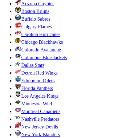
Arizona Coyotes
Boston Bruins
Buffalo Sabres
Calgary Flames
Carolina Hurricanes
Chicago Blackhawks
Colorado Avalanche
Columbus Blue Jackets
Dallas Stars
Detroit Red Wings
Edmonton Oilers
Florida Panthers
Los Angeles Kings
Minnesota Wild
Montreal Canadiens
Nashville Predators
New Jersey Devils
New York Islanders