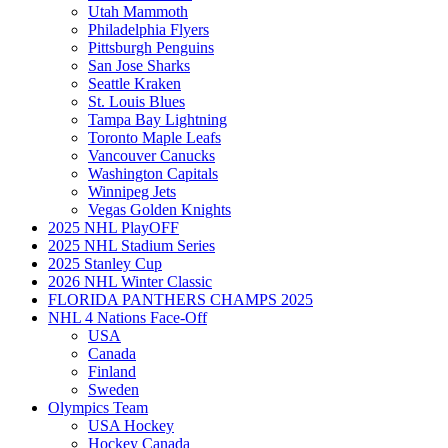
Utah Mammoth
Philadelphia Flyers
Pittsburgh Penguins
San Jose Sharks
Seattle Kraken
St. Louis Blues
Tampa Bay Lightning
Toronto Maple Leafs
Vancouver Canucks
Washington Capitals
Winnipeg Jets
Vegas Golden Knights
2025 NHL PlayOFF
2025 NHL Stadium Series
2025 Stanley Cup
2026 NHL Winter Classic
FLORIDA PANTHERS CHAMPS 2025
NHL 4 Nations Face-Off
USA
Canada
Finland
Sweden
Olympics Team
USA Hockey
Hockey Canada