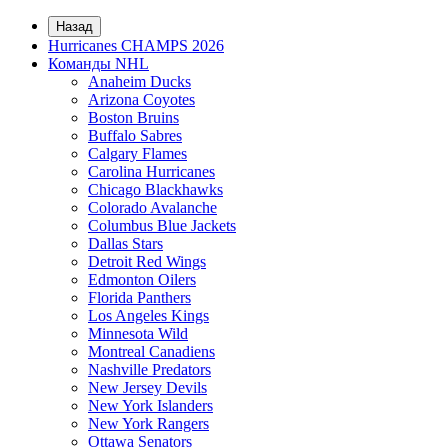
Назад
Hurricanes CHAMPS 2026
Команды NHL
Anaheim Ducks
Arizona Coyotes
Boston Bruins
Buffalo Sabres
Calgary Flames
Carolina Hurricanes
Chicago Blackhawks
Colorado Avalanche
Columbus Blue Jackets
Dallas Stars
Detroit Red Wings
Edmonton Oilers
Florida Panthers
Los Angeles Kings
Minnesota Wild
Montreal Canadiens
Nashville Predators
New Jersey Devils
New York Islanders
New York Rangers
Ottawa Senators