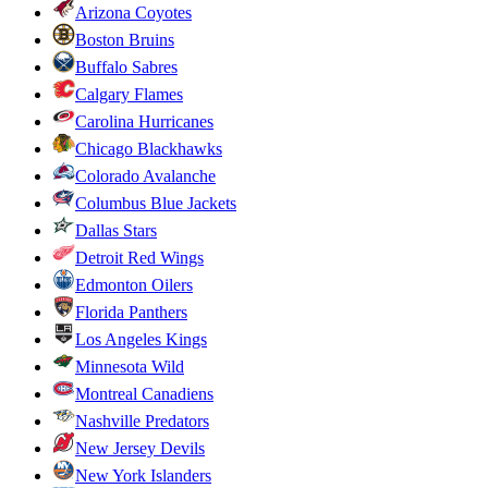
Arizona Coyotes
Boston Bruins
Buffalo Sabres
Calgary Flames
Carolina Hurricanes
Chicago Blackhawks
Colorado Avalanche
Columbus Blue Jackets
Dallas Stars
Detroit Red Wings
Edmonton Oilers
Florida Panthers
Los Angeles Kings
Minnesota Wild
Montreal Canadiens
Nashville Predators
New Jersey Devils
New York Islanders