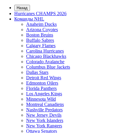
Назад
Hurricanes CHAMPS 2026
Команды NHL
Anaheim Ducks
Arizona Coyotes
Boston Bruins
Buffalo Sabres
Calgary Flames
Carolina Hurricanes
Chicago Blackhawks
Colorado Avalanche
Columbus Blue Jackets
Dallas Stars
Detroit Red Wings
Edmonton Oilers
Florida Panthers
Los Angeles Kings
Minnesota Wild
Montreal Canadiens
Nashville Predators
New Jersey Devils
New York Islanders
New York Rangers
Ottawa Senators