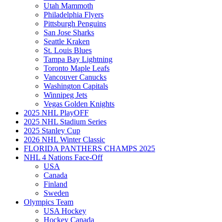
Utah Mammoth
Philadelphia Flyers
Pittsburgh Penguins
San Jose Sharks
Seattle Kraken
St. Louis Blues
Tampa Bay Lightning
Toronto Maple Leafs
Vancouver Canucks
Washington Capitals
Winnipeg Jets
Vegas Golden Knights
2025 NHL PlayOFF
2025 NHL Stadium Series
2025 Stanley Cup
2026 NHL Winter Classic
FLORIDA PANTHERS CHAMPS 2025
NHL 4 Nations Face-Off
USA
Canada
Finland
Sweden
Olympics Team
USA Hockey
Hockey Canada