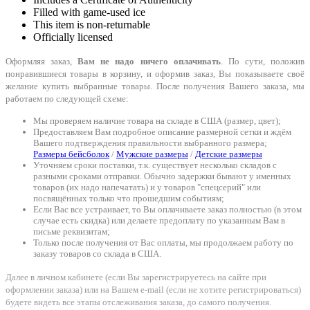
Filled with game-used ice
This item is non-returnable
Officially licensed
Оформляя заказ,
Вам не надо ничего оплачивать
. По сути, положив
понравившиеся товары в корзину, и оформив заказ, Вы показываете своё
желание купить выбранные товары. После получения Вашего заказа, мы
работаем по следующей схеме:
Мы проверяем наличие товара на складе в США (размер, цвет);
Предоставляем Вам подробное описание размерной сетки и ждём
Вашего подтверждения правильности выбранного размера;
Размеры бейсболок
/
Мужские размеры
/
Детские размеры
Уточняем сроки поставки, т.к. существует несколько складов с
разными сроками отправки. Обычно задержки бывают у именных
товаров (их надо напечатать) и у товаров "спецсерий" или
посвящённых только что прошедшим событиям;
Если Вас все устраивает, то Вы оплачиваете заказ полностью (в этом
случае есть скидка) или делаете предоплату по указанным Вам в
письме реквизитам;
Только после получения от Вас оплаты, мы продолжаем работу по
заказу товаров со склада в США.
Далее в личном кабинете (если Вы зарегистрируетесь на сайте при
оформлении заказа) или на Вашем e-mail (если не хотите регистрироваться)
будете видеть все этапы отслеживания заказа, до самого получения.