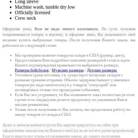
Long sleeve
Machine wash, tumble dry low
Officially licensed
Crew neck
Оформляя заказ,
Вам не надо ничего оплачивать
. По сути, положив
понравившиеся товары в корзину, и оформив заказ, Вы показываете своё
желание купить выбранные товары. После получения Вашего заказа, мы
работаем по следующей схеме:
Мы проверяем наличие товара на складе в США (размер, цвет);
Предоставляем Вам подробное описание размерной сетки и ждём
Вашего подтверждения правильности выбранного размера;
Размеры бейсболок
/
Мужские размеры
/
Детские размеры
Уточняем сроки поставки, т.к. существует несколько складов с
разными сроками отправки. Обычно задержки бывают у именных
товаров (их надо напечатать) и у товаров "спецсерий" или
посвящённых только что прошедшим событиям;
Если Вас все устраивает, то Вы оплачиваете заказ полностью (в этом
случае есть скидка) или делаете предоплату по указанным Вам в
письме реквизитам;
Только после получения от Вас оплаты, мы продолжаем работу по
заказу товаров со склада в США.
Далее в личном кабинете (если Вы зарегистрируетесь на сайте при
оформлении заказа) или на Вашем e-mail (если не хотите регистрироваться)
будете видеть все этапы отслеживания заказа, до самого получения.