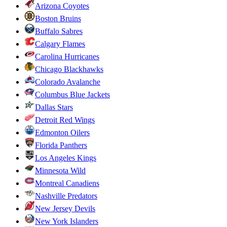
Arizona Coyotes
Boston Bruins
Buffalo Sabres
Calgary Flames
Carolina Hurricanes
Chicago Blackhawks
Colorado Avalanche
Columbus Blue Jackets
Dallas Stars
Detroit Red Wings
Edmonton Oilers
Florida Panthers
Los Angeles Kings
Minnesota Wild
Montreal Canadiens
Nashville Predators
New Jersey Devils
New York Islanders