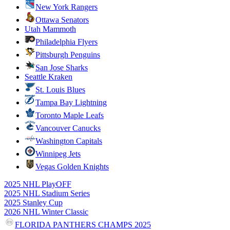
New York Rangers
Ottawa Senators
Utah Mammoth
Philadelphia Flyers
Pittsburgh Penguins
San Jose Sharks
Seattle Kraken
St. Louis Blues
Tampa Bay Lightning
Toronto Maple Leafs
Vancouver Canucks
Washington Capitals
Winnipeg Jets
Vegas Golden Knights
2025 NHL PlayOFF
2025 NHL Stadium Series
2025 Stanley Cup
2026 NHL Winter Classic
FLORIDA PANTHERS CHAMPS 2025