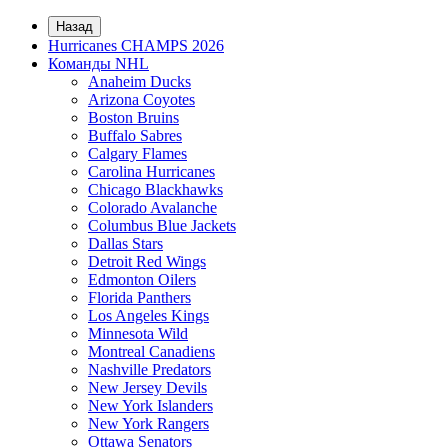
Назад
Hurricanes CHAMPS 2026
Команды NHL
Anaheim Ducks
Arizona Coyotes
Boston Bruins
Buffalo Sabres
Calgary Flames
Carolina Hurricanes
Chicago Blackhawks
Colorado Avalanche
Columbus Blue Jackets
Dallas Stars
Detroit Red Wings
Edmonton Oilers
Florida Panthers
Los Angeles Kings
Minnesota Wild
Montreal Canadiens
Nashville Predators
New Jersey Devils
New York Islanders
New York Rangers
Ottawa Senators