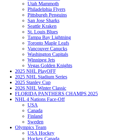
Utah Mammoth
Philadelphia Flyers
Pittsburgh Penguins
San Jose Sharks
Seattle Kraken
St. Louis Blues
Tampa Bay Lightning
Toronto Maple Leafs
Vancouver Canucks
Washington Capitals
Winnipeg Jets
Vegas Golden Knights
2025 NHL PlayOFF
2025 NHL Stadium Series
2025 Stanley Cup
2026 NHL Winter Classic
FLORIDA PANTHERS CHAMPS 2025
NHL 4 Nations Face-Off
USA
Canada
Finland
Sweden
Olympics Team
USA Hockey
Hockey Canada