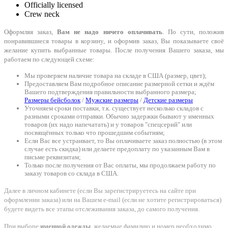
Officially licensed
Crew neck
Оформляя заказ,
Вам не надо ничего оплачивать
. По сути, положив
понравившиеся товары в корзину, и оформив заказ, Вы показываете своё
желание купить выбранные товары. После получения Вашего заказа, мы
работаем по следующей схеме:
Мы проверяем наличие товара на складе в США (размер, цвет);
Предоставляем Вам подробное описание размерной сетки и ждём
Вашего подтверждения правильности выбранного размера;
Размеры бейсболок
/
Мужские размеры
/
Детские размеры
Уточняем сроки поставки, т.к. существует несколько складов с
разными сроками отправки. Обычно задержки бывают у именных
товаров (их надо напечатать) и у товаров "спецсерий" или
посвящённых только что прошедшим событиям;
Если Вас все устраивает, то Вы оплачиваете заказ полностью (в этом
случае есть скидка) или делаете предоплату по указанным Вам в
письме реквизитам;
Только после получения от Вас оплаты, мы продолжаем работу по
заказу товаров со склада в США.
Далее в личном кабинете (если Вы зарегистрируетесь на сайте при
оформлении заказа) или на Вашем e-mail (если не хотите регистрироваться)
будете видеть все этапы отслеживания заказа, до самого получения.
При выборе
именной одежды
, желаемые фамилию и номер необходимо