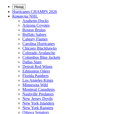
Назад
Hurricanes CHAMPS 2026
Команды NHL
Anaheim Ducks
Arizona Coyotes
Boston Bruins
Buffalo Sabres
Calgary Flames
Carolina Hurricanes
Chicago Blackhawks
Colorado Avalanche
Columbus Blue Jackets
Dallas Stars
Detroit Red Wings
Edmonton Oilers
Florida Panthers
Los Angeles Kings
Minnesota Wild
Montreal Canadiens
Nashville Predators
New Jersey Devils
New York Islanders
New York Rangers
Ottawa Senators