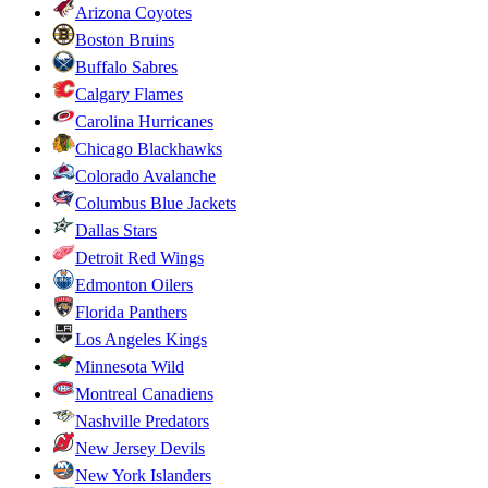
Arizona Coyotes
Boston Bruins
Buffalo Sabres
Calgary Flames
Carolina Hurricanes
Chicago Blackhawks
Colorado Avalanche
Columbus Blue Jackets
Dallas Stars
Detroit Red Wings
Edmonton Oilers
Florida Panthers
Los Angeles Kings
Minnesota Wild
Montreal Canadiens
Nashville Predators
New Jersey Devils
New York Islanders