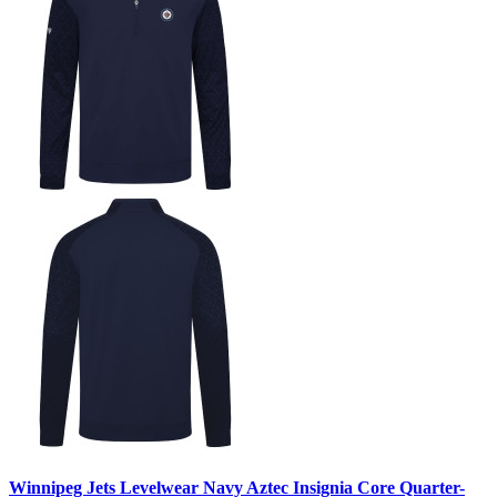
Winnipeg Jets Levelwear Navy Aztec Insignia Core Quarter-