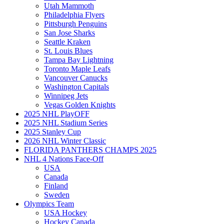
Utah Mammoth
Philadelphia Flyers
Pittsburgh Penguins
San Jose Sharks
Seattle Kraken
St. Louis Blues
Tampa Bay Lightning
Toronto Maple Leafs
Vancouver Canucks
Washington Capitals
Winnipeg Jets
Vegas Golden Knights
2025 NHL PlayOFF
2025 NHL Stadium Series
2025 Stanley Cup
2026 NHL Winter Classic
FLORIDA PANTHERS CHAMPS 2025
NHL 4 Nations Face-Off
USA
Canada
Finland
Sweden
Olympics Team
USA Hockey
Hockey Canada