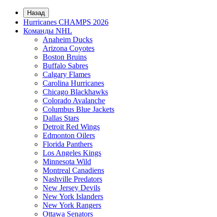
Назад
Hurricanes CHAMPS 2026
Команды NHL
Anaheim Ducks
Arizona Coyotes
Boston Bruins
Buffalo Sabres
Calgary Flames
Carolina Hurricanes
Chicago Blackhawks
Colorado Avalanche
Columbus Blue Jackets
Dallas Stars
Detroit Red Wings
Edmonton Oilers
Florida Panthers
Los Angeles Kings
Minnesota Wild
Montreal Canadiens
Nashville Predators
New Jersey Devils
New York Islanders
New York Rangers
Ottawa Senators