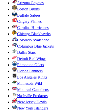
Arizona Coyotes
Boston Bruins
Buffalo Sabres
Calgary Flames
Carolina Hurricanes
Chicago Blackhawks
Colorado Avalanche
Columbus Blue Jackets
Dallas Stars
Detroit Red Wings
Edmonton Oilers
Florida Panthers
Los Angeles Kings
Minnesota Wild
Montreal Canadiens
Nashville Predators
New Jersey Devils
New York Islanders