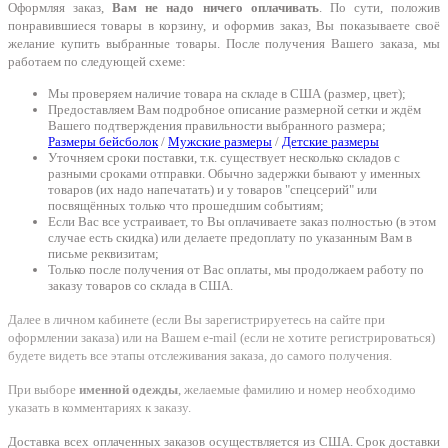
Оформляя заказ,
Вам не надо ничего оплачивать
. По сути, положив
понравившиеся товары в корзину, и оформив заказ, Вы показываете своё
желание купить выбранные товары. После получения Вашего заказа, мы
работаем по следующей схеме:
Мы проверяем наличие товара на складе в США (размер, цвет);
Предоставляем Вам подробное описание размерной сетки и ждём
Вашего подтверждения правильности выбранного размера;
Размеры бейсболок
/
Мужские размеры
/
Детские размеры
Уточняем сроки поставки, т.к. существует несколько складов с
разными сроками отправки. Обычно задержки бывают у именных
товаров (их надо напечатать) и у товаров "спецсерий" или
посвящённых только что прошедшим событиям;
Если Вас все устраивает, то Вы оплачиваете заказ полностью (в этом
случае есть скидка) или делаете предоплату по указанным Вам в
письме реквизитам;
Только после получения от Вас оплаты, мы продолжаем работу по
заказу товаров со склада в США.
Далее в личном кабинете (если Вы зарегистрируетесь на сайте при
оформлении заказа) или на Вашем e-mail (если не хотите регистрироваться)
будете видеть все этапы отслеживания заказа, до самого получения.
При выборе
именной одежды
, желаемые фамилию и номер необходимо
указать в комментариях к заказу.
Доставка всех оплаченных заказов осуществляется из США. Срок доставки