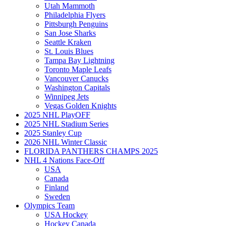
Utah Mammoth
Philadelphia Flyers
Pittsburgh Penguins
San Jose Sharks
Seattle Kraken
St. Louis Blues
Tampa Bay Lightning
Toronto Maple Leafs
Vancouver Canucks
Washington Capitals
Winnipeg Jets
Vegas Golden Knights
2025 NHL PlayOFF
2025 NHL Stadium Series
2025 Stanley Cup
2026 NHL Winter Classic
FLORIDA PANTHERS CHAMPS 2025
NHL 4 Nations Face-Off
USA
Canada
Finland
Sweden
Olympics Team
USA Hockey
Hockey Canada