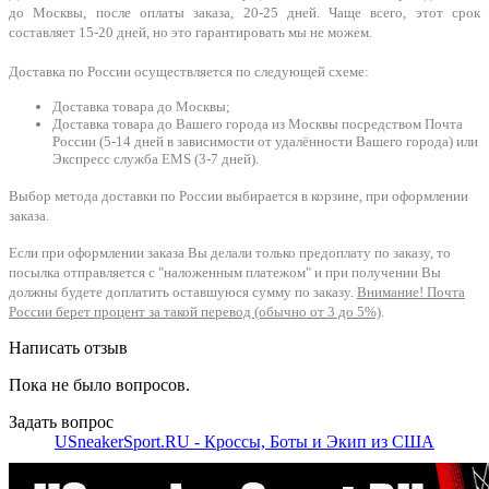
до Москвы, после оплаты заказа, 20-25 дней. Чаще всего, этот срок
составляет 15-20 дней, но это гарантировать мы не можем.
Доставка по России осуществляется по следующей схеме:
Доставка товара до Москвы;
Доставка товара до Вашего города из Москвы посредством Почта
России (5-14 дней в зависимости от удалённости Вашего города) или
Экспресс служба EMS (3-7 дней).
Выбор метода доставки по России выбирается в корзине, при оформлении
заказа.
Если при оформлении заказа Вы делали только предоплату по заказу, то
посылка отправляется с "наложенным платежом" и при получении Вы
должны будете доплатить оставшуюся сумму по заказу.
Внимание! Почта
России берет процент за такой перевод (обычно от 3 до 5%)
.
Написать отзыв
Пока не было вопросов.
Задать вопрос
USneakerSport.RU - Кроссы, Боты и Экип из США