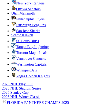
New York Rangers
Ottawa Senators
Utah Mammoth
Philadelphia Flyers
Pittsburgh Penguins
San Jose Sharks
Seattle Kraken
St. Louis Blues
Tampa Bay Lightning
Toronto Maple Leafs
Vancouver Canucks
Washington Capitals
Winnipeg Jets
Vegas Golden Knights
2025 NHL PlayOFF
2025 NHL Stadium Series
2025 Stanley Cup
2026 NHL Winter Classic
FLORIDA PANTHERS CHAMPS 2025