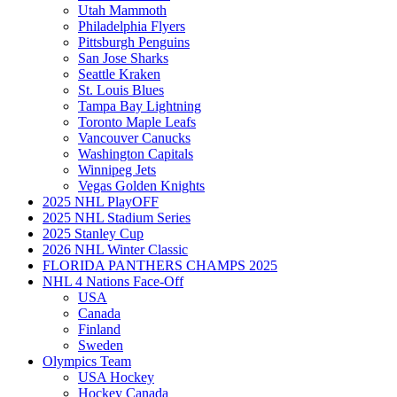
Utah Mammoth
Philadelphia Flyers
Pittsburgh Penguins
San Jose Sharks
Seattle Kraken
St. Louis Blues
Tampa Bay Lightning
Toronto Maple Leafs
Vancouver Canucks
Washington Capitals
Winnipeg Jets
Vegas Golden Knights
2025 NHL PlayOFF
2025 NHL Stadium Series
2025 Stanley Cup
2026 NHL Winter Classic
FLORIDA PANTHERS CHAMPS 2025
NHL 4 Nations Face-Off
USA
Canada
Finland
Sweden
Olympics Team
USA Hockey
Hockey Canada