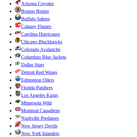
Arizona Coyotes
Boston Bruins
Buffalo Sabres
Calgary Flames
Carolina Hurricanes
Chicago Blackhawks
Colorado Avalanche
Columbus Blue Jackets
Dallas Stars
Detroit Red Wings
Edmonton Oilers
Florida Panthers
Los Angeles Kings
Minnesota Wild
Montreal Canadiens
Nashville Predators
New Jersey Devils
New York Islanders