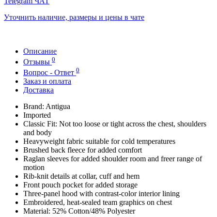
Telegram ЧАТ
Уточнить наличие, размеры и цены в чате
Описание
0
Отзывы
0
Вопрос - Ответ
Заказ и оплата
Доставка
Brand: Antigua
Imported
Classic Fit: Not too loose or tight across the chest, shoulders
and body
Heavyweight fabric suitable for cold temperatures
Brushed back fleece for added comfort
Raglan sleeves for added shoulder room and freer range of
motion
Rib-knit details at collar, cuff and hem
Front pouch pocket for added storage
Three-panel hood with contrast-color interior lining
Embroidered, heat-sealed team graphics on chest
Material: 52% Cotton/48% Polyester