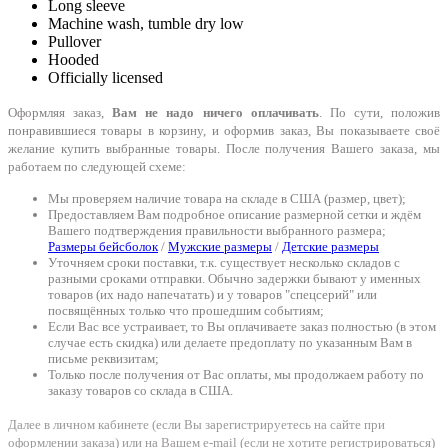
Long sleeve
Machine wash, tumble dry low
Pullover
Hooded
Officially licensed
Оформляя заказ,
Вам не надо ничего оплачивать
. По сути, положив
понравившиеся товары в корзину, и оформив заказ, Вы показываете своё
желание купить выбранные товары. После получения Вашего заказа, мы
работаем по следующей схеме:
Мы проверяем наличие товара на складе в США (размер, цвет);
Предоставляем Вам подробное описание размерной сетки и ждём
Вашего подтверждения правильности выбранного размера;
Размеры бейсболок
/
Мужские размеры
/
Детские размеры
Уточняем сроки поставки, т.к. существует несколько складов с
разными сроками отправки. Обычно задержки бывают у именных
товаров (их надо напечатать) и у товаров "спецсерий" или
посвящённых только что прошедшим событиям;
Если Вас все устраивает, то Вы оплачиваете заказ полностью (в этом
случае есть скидка) или делаете предоплату по указанным Вам в
письме реквизитам;
Только после получения от Вас оплаты, мы продолжаем работу по
заказу товаров со склада в США.
Далее в личном кабинете (если Вы зарегистрируетесь на сайте при
оформлении заказа) или на Вашем e-mail (если не хотите регистрироваться)