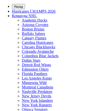
Назад
Hurricanes CHAMPS 2026
Команды NHL
Anaheim Ducks
Arizona Coyotes
Boston Bruins
Buffalo Sabres
Calgary Flames
Carolina Hurricanes
Chicago Blackhawks
Colorado Avalanche
Columbus Blue Jackets
Dallas Stars
Detroit Red Wings
Edmonton Oilers
Florida Panthers
Los Angeles Kings
Minnesota Wild
Montreal Canadiens
Nashville Predators
New Jersey Devils
New York Islanders
New York Rangers
Ottawa Senators