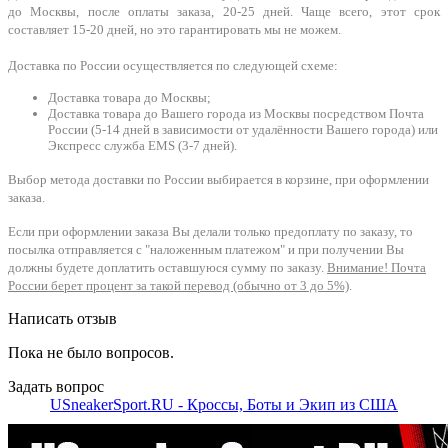
до Москвы, после оплаты заказа, 20-25 дней. Чаще всего, этот срок
составляет 15-20 дней, но это гарантировать мы не можем.
Доставка по России осуществляется по следующей схеме:
Доставка товара до Москвы;
Доставка товара до Вашего города из Москвы посредством Почта
России (5-14 дней в зависимости от удалённости Вашего города) или
Экспресс служба EMS (3-7 дней).
Выбор метода доставки по России выбирается в корзине, при оформлении
заказа.
Если при оформлении заказа Вы делали только предоплату по заказу, то
посылка отправляется с "наложенным платежом" и при получении Вы
должны будете доплатить оставшуюся сумму по заказу.
Внимание! Почта
России берет процент за такой перевод (обычно от 3 до 5%)
.
Написать отзыв
Пока не было вопросов.
Задать вопрос
USneakerSport.RU - Кроссы, Боты и Экип из США