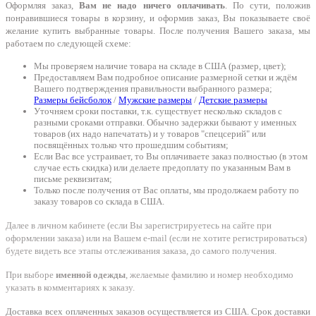
Оформляя заказ,
Вам не надо ничего оплачивать
. По сути, положив
понравившиеся товары в корзину, и оформив заказ, Вы показываете своё
желание купить выбранные товары. После получения Вашего заказа, мы
работаем по следующей схеме:
Мы проверяем наличие товара на складе в США (размер, цвет);
Предоставляем Вам подробное описание размерной сетки и ждём
Вашего подтверждения правильности выбранного размера;
Размеры бейсболок
/
Мужские размеры
/
Детские размеры
Уточняем сроки поставки, т.к. существует несколько складов с
разными сроками отправки. Обычно задержки бывают у именных
товаров (их надо напечатать) и у товаров "спецсерий" или
посвящённых только что прошедшим событиям;
Если Вас все устраивает, то Вы оплачиваете заказ полностью (в этом
случае есть скидка) или делаете предоплату по указанным Вам в
письме реквизитам;
Только после получения от Вас оплаты, мы продолжаем работу по
заказу товаров со склада в США.
Далее в личном кабинете (если Вы зарегистрируетесь на сайте при
оформлении заказа) или на Вашем e-mail (если не хотите регистрироваться)
будете видеть все этапы отслеживания заказа, до самого получения.
При выборе
именной одежды
, желаемые фамилию и номер необходимо
указать в комментариях к заказу.
Доставка всех оплаченных заказов осуществляется из США. Срок доставки