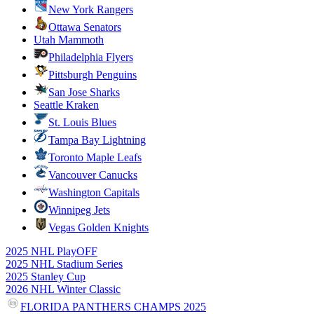
New York Rangers
Ottawa Senators
Utah Mammoth
Philadelphia Flyers
Pittsburgh Penguins
San Jose Sharks
Seattle Kraken
St. Louis Blues
Tampa Bay Lightning
Toronto Maple Leafs
Vancouver Canucks
Washington Capitals
Winnipeg Jets
Vegas Golden Knights
2025 NHL PlayOFF
2025 NHL Stadium Series
2025 Stanley Cup
2026 NHL Winter Classic
FLORIDA PANTHERS CHAMPS 2025