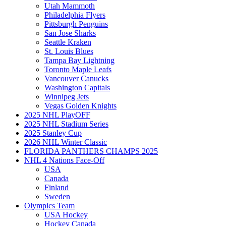
Utah Mammoth
Philadelphia Flyers
Pittsburgh Penguins
San Jose Sharks
Seattle Kraken
St. Louis Blues
Tampa Bay Lightning
Toronto Maple Leafs
Vancouver Canucks
Washington Capitals
Winnipeg Jets
Vegas Golden Knights
2025 NHL PlayOFF
2025 NHL Stadium Series
2025 Stanley Cup
2026 NHL Winter Classic
FLORIDA PANTHERS CHAMPS 2025
NHL 4 Nations Face-Off
USA
Canada
Finland
Sweden
Olympics Team
USA Hockey
Hockey Canada