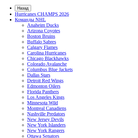
Назад
Hurricanes CHAMPS 2026
Команды NHL
Anaheim Ducks
Arizona Coyotes
Boston Bruins
Buffalo Sabres
Calgary Flames
Carolina Hurricanes
Chicago Blackhawks
Colorado Avalanche
Columbus Blue Jackets
Dallas Stars
Detroit Red Wings
Edmonton Oilers
Florida Panthers
Los Angeles Kings
Minnesota Wild
Montreal Canadiens
Nashville Predators
New Jersey Devils
New York Islanders
New York Rangers
Ottawa Senators