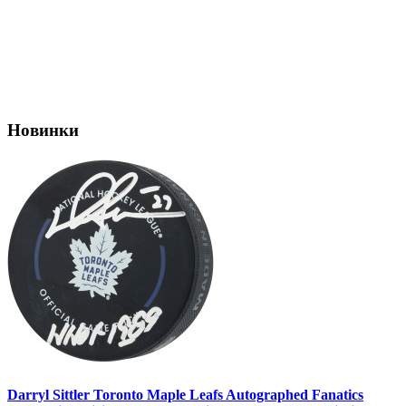
Новинки
Darryl Sittler Toronto Maple Leafs Autographed Fanatics