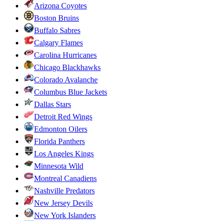
Arizona Coyotes
Boston Bruins
Buffalo Sabres
Calgary Flames
Carolina Hurricanes
Chicago Blackhawks
Colorado Avalanche
Columbus Blue Jackets
Dallas Stars
Detroit Red Wings
Edmonton Oilers
Florida Panthers
Los Angeles Kings
Minnesota Wild
Montreal Canadiens
Nashville Predators
New Jersey Devils
New York Islanders