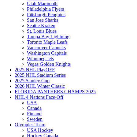
Utah Mammoth
Philadelphia Flyers
Pittsburgh Penguins
San Jose Sharks
Seattle Kraken
St. Louis Blues
Tampa Bay Lightning
Toronto Maple Leafs
Vancouver Canucks
Washington Capitals
Winnipeg Jets
Vegas Golden Knights
2025 NHL PlayOFF
2025 NHL Stadium Series
2025 Stanley Cup
2026 NHL Winter Classic
FLORIDA PANTHERS CHAMPS 2025
NHL 4 Nations Face-Off
USA
Canada
Finland
Sweden
Olympics Team
USA Hockey
Hockey Canada