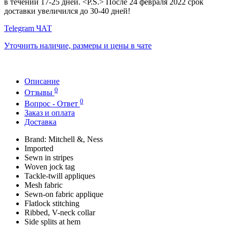
в течении 17-25 дней. <P.S.> После 24 февраля 2022 срок
доставки увеличился до 30-40 дней!
Telegram ЧАТ
Уточнить наличие, размеры и цены в чате
Описание
0
Отзывы
0
Вопрос - Ответ
Заказ и оплата
Доставка
Brand: Mitchell &, Ness
Imported
Sewn in stripes
Woven jock tag
Tackle-twill appliques
Mesh fabric
Sewn-on fabric applique
Flatlock stitching
Ribbed, V-neck collar
Side splits at hem