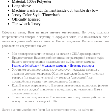
Material: 100% Polyester
Long sleeve
Machine wash with garment inside out, tumble dry low
Jersey Color Style: Throwback
Officially licensed
Throwback Jersey
Оформляя заказ,
Вам не надо ничего оплачивать
. По сути, положив
понравившиеся товары в корзину, и оформив заказ, Вы показываете своё
желание купить выбранные товары. После получения Вашего заказа, мы
работаем по следующей схеме:
Мы проверяем наличие товара на складе в США (размер, цвет);
Предоставляем Вам подробное описание размерной сетки и ждём
Вашего подтверждения правильности выбранного размера;
Размеры бейсболок
/
Мужские размеры
/
Детские размеры
Уточняем сроки поставки, т.к. существует несколько складов с
разными сроками отправки. Обычно задержки бывают у именных
товаров (их надо напечатать) и у товаров "спецсерий" или
посвящённых только что прошедшим событиям;
Если Вас все устраивает, то Вы оплачиваете заказ полностью (в этом
случае есть скидка) или делаете предоплату по указанным Вам в
письме реквизитам;
Только после получения от Вас оплаты, мы продолжаем работу по
заказу товаров со склада в США.
Далее в личном кабинете (если Вы зарегистрируетесь на сайте при