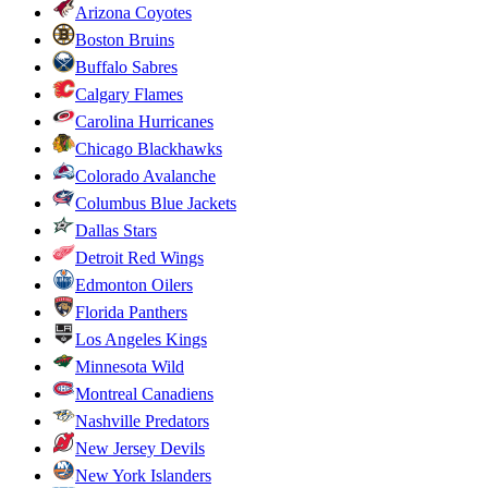
Arizona Coyotes
Boston Bruins
Buffalo Sabres
Calgary Flames
Carolina Hurricanes
Chicago Blackhawks
Colorado Avalanche
Columbus Blue Jackets
Dallas Stars
Detroit Red Wings
Edmonton Oilers
Florida Panthers
Los Angeles Kings
Minnesota Wild
Montreal Canadiens
Nashville Predators
New Jersey Devils
New York Islanders