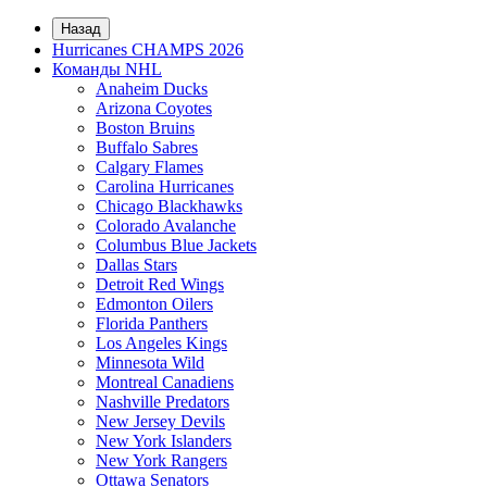
Назад
Hurricanes CHAMPS 2026
Команды NHL
Anaheim Ducks
Arizona Coyotes
Boston Bruins
Buffalo Sabres
Calgary Flames
Carolina Hurricanes
Chicago Blackhawks
Colorado Avalanche
Columbus Blue Jackets
Dallas Stars
Detroit Red Wings
Edmonton Oilers
Florida Panthers
Los Angeles Kings
Minnesota Wild
Montreal Canadiens
Nashville Predators
New Jersey Devils
New York Islanders
New York Rangers
Ottawa Senators