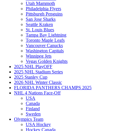
Utah Mammoth
Philadelphia Flyers
Pittsburgh Penguins
San Jose Sharks
Seattle Kraken
St. Louis Blues
Tampa Bay Lightning
Toronto Maple Leafs
Vancouver Canucks
Washington Capitals
Winnipeg Jets
Vegas Golden Knights
2025 NHL PlayOFF
2025 NHL Stadium Series
2025 Stanley Cup
2026 NHL Winter Classic
FLORIDA PANTHERS CHAMPS 2025
NHL 4 Nations Face-Off
USA
Canada
Finland
Sweden
Olympics Team
USA Hockey
Hockey Canada