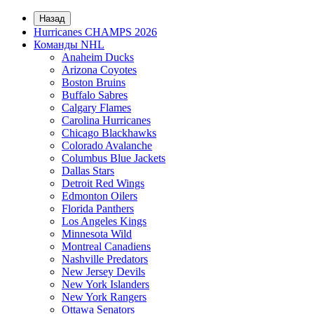
Назад
Hurricanes CHAMPS 2026
Команды NHL
Anaheim Ducks
Arizona Coyotes
Boston Bruins
Buffalo Sabres
Calgary Flames
Carolina Hurricanes
Chicago Blackhawks
Colorado Avalanche
Columbus Blue Jackets
Dallas Stars
Detroit Red Wings
Edmonton Oilers
Florida Panthers
Los Angeles Kings
Minnesota Wild
Montreal Canadiens
Nashville Predators
New Jersey Devils
New York Islanders
New York Rangers
Ottawa Senators