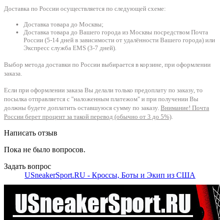
Доставка по России осуществляется по следующей схеме:
Доставка товара до Москвы;
Доставка товара до Вашего города из Москвы посредством Почта
России (5-14 дней в зависимости от удалённости Вашего города) или
Экспресс служба EMS (3-7 дней).
Выбор метода доставки по России выбирается в корзине, при оформлении
заказа.
Если при оформлении заказа Вы делали только предоплату по заказу, то
посылка отправляется с "наложенным платежом" и при получении Вы
должны будете доплатить оставшуюся сумму по заказу.
Внимание! Почта
России берет процент за такой перевод (обычно от 3 до 5%)
.
Написать отзыв
Пока не было вопросов.
Задать вопрос
USneakerSport.RU - Кроссы, Боты и Экип из США