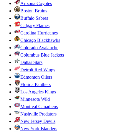
Arizona Coyotes
Boston Bruins
Buffalo Sabres
Calgary Flames
Carolina Hurricanes
Chicago Blackhawks
Colorado Avalanche
Columbus Blue Jackets
Dallas Stars
Detroit Red Wings
Edmonton Oilers
Florida Panthers
Los Angeles Kings
Minnesota Wild
Montreal Canadiens
Nashville Predators
New Jersey Devils
New York Islanders