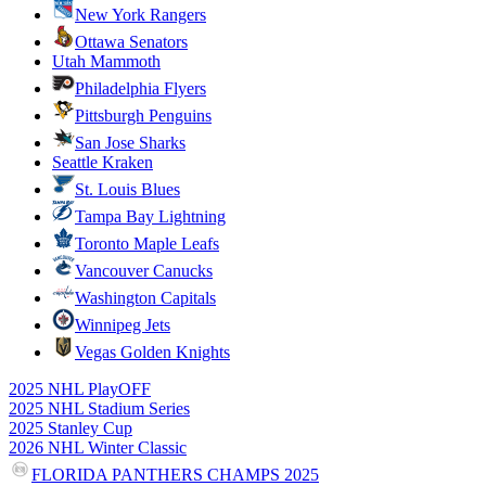
New York Rangers
Ottawa Senators
Utah Mammoth
Philadelphia Flyers
Pittsburgh Penguins
San Jose Sharks
Seattle Kraken
St. Louis Blues
Tampa Bay Lightning
Toronto Maple Leafs
Vancouver Canucks
Washington Capitals
Winnipeg Jets
Vegas Golden Knights
2025 NHL PlayOFF
2025 NHL Stadium Series
2025 Stanley Cup
2026 NHL Winter Classic
FLORIDA PANTHERS CHAMPS 2025