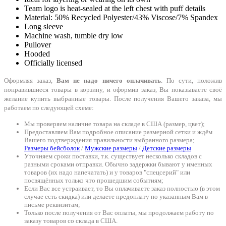
Team logo is heat-sealed at the left chest with puff details
Material: 50% Recycled Polyester/43% Viscose/7% Spandex
Long sleeve
Machine wash, tumble dry low
Pullover
Hooded
Officially licensed
Оформляя заказ,
Вам не надо ничего оплачивать
. По сути, положив
понравившиеся товары в корзину, и оформив заказ, Вы показываете своё
желание купить выбранные товары. После получения Вашего заказа, мы
работаем по следующей схеме:
Мы проверяем наличие товара на складе в США (размер, цвет);
Предоставляем Вам подробное описание размерной сетки и ждём
Вашего подтверждения правильности выбранного размера;
Размеры бейсболок
/
Мужские размеры
/
Детские размеры
Уточняем сроки поставки, т.к. существует несколько складов с
разными сроками отправки. Обычно задержки бывают у именных
товаров (их надо напечатать) и у товаров "спецсерий" или
посвящённых только что прошедшим событиям;
Если Вас все устраивает, то Вы оплачиваете заказ полностью (в этом
случае есть скидка) или делаете предоплату по указанным Вам в
письме реквизитам;
Только после получения от Вас оплаты, мы продолжаем работу по
заказу товаров со склада в США.