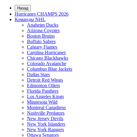
Назад
Hurricanes CHAMPS 2026
Команды NHL
Anaheim Ducks
Arizona Coyotes
Boston Bruins
Buffalo Sabres
Calgary Flames
Carolina Hurricanes
Chicago Blackhawks
Colorado Avalanche
Columbus Blue Jackets
Dallas Stars
Detroit Red Wings
Edmonton Oilers
Florida Panthers
Los Angeles Kings
Minnesota Wild
Montreal Canadiens
Nashville Predators
New Jersey Devils
New York Islanders
New York Rangers
Ottawa Senators