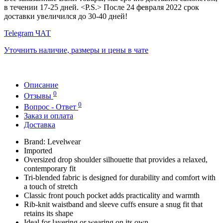
в течении 17-25 дней. <P.S.> После 24 февраля 2022 срок
доставки увеличился до 30-40 дней!
Telegram ЧАТ
Уточнить наличие, размеры и цены в чате
Описание
0
Отзывы
0
Вопрос - Ответ
Заказ и оплата
Доставка
Brand: Levelwear
Imported
Oversized drop shoulder silhouette that provides a relaxed,
contemporary fit
Tri-blended fabric is designed for durability and comfort with
a touch of stretch
Classic front pouch pocket adds practicality and warmth
Rib-knit waistband and sleeve cuffs ensure a snug fit that
retains its shape
Ideal for layering or wearing on its own