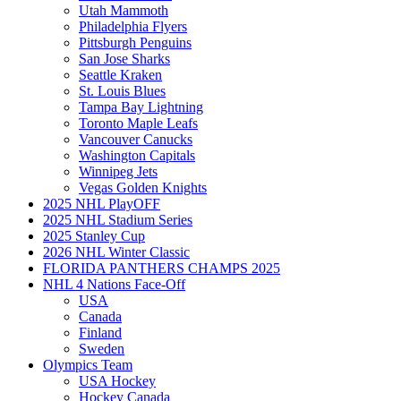
Utah Mammoth
Philadelphia Flyers
Pittsburgh Penguins
San Jose Sharks
Seattle Kraken
St. Louis Blues
Tampa Bay Lightning
Toronto Maple Leafs
Vancouver Canucks
Washington Capitals
Winnipeg Jets
Vegas Golden Knights
2025 NHL PlayOFF
2025 NHL Stadium Series
2025 Stanley Cup
2026 NHL Winter Classic
FLORIDA PANTHERS CHAMPS 2025
NHL 4 Nations Face-Off
USA
Canada
Finland
Sweden
Olympics Team
USA Hockey
Hockey Canada