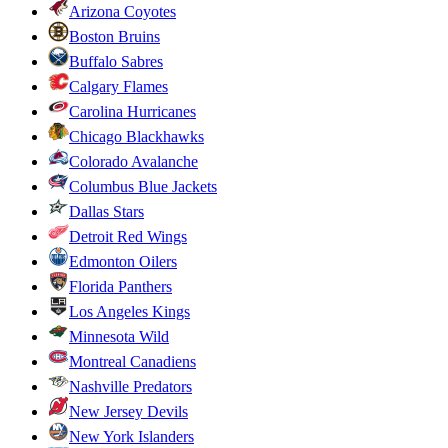
Arizona Coyotes
Boston Bruins
Buffalo Sabres
Calgary Flames
Carolina Hurricanes
Chicago Blackhawks
Colorado Avalanche
Columbus Blue Jackets
Dallas Stars
Detroit Red Wings
Edmonton Oilers
Florida Panthers
Los Angeles Kings
Minnesota Wild
Montreal Canadiens
Nashville Predators
New Jersey Devils
New York Islanders