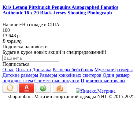
Kris Letang Pittsburgh Penguins Autographed Fanatics
Authentic 16 x 20 Black Jersey Shooting Photograph
Наличие:
На складе в США
100
13 648 р.
В корзину
Подписка на новости
Будьте в курсе новых акций и спецпредложений!
Подписаться
О нас
Оплата
Доставка
Размеры бейсболок
Мужские размеры
Детские размеры
Размеры хоккейных свитеров
Один размер
подходит всем
Совместные покупки
Привезенные товары
shop-nhl.ru - Магазин спортивной одежды NHL © 2015-2025