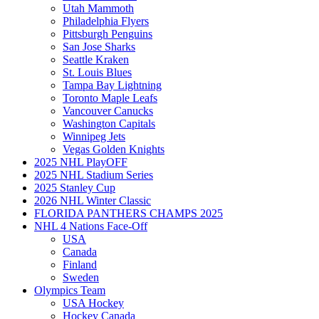
Utah Mammoth
Philadelphia Flyers
Pittsburgh Penguins
San Jose Sharks
Seattle Kraken
St. Louis Blues
Tampa Bay Lightning
Toronto Maple Leafs
Vancouver Canucks
Washington Capitals
Winnipeg Jets
Vegas Golden Knights
2025 NHL PlayOFF
2025 NHL Stadium Series
2025 Stanley Cup
2026 NHL Winter Classic
FLORIDA PANTHERS CHAMPS 2025
NHL 4 Nations Face-Off
USA
Canada
Finland
Sweden
Olympics Team
USA Hockey
Hockey Canada