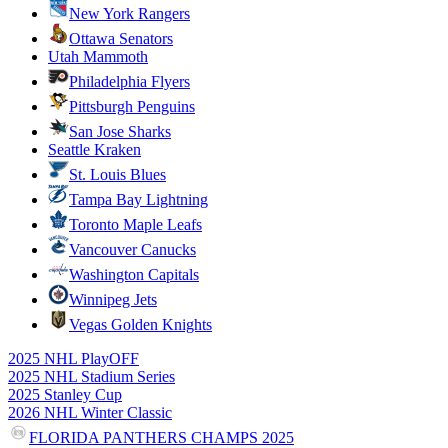
New York Rangers
Ottawa Senators
Utah Mammoth
Philadelphia Flyers
Pittsburgh Penguins
San Jose Sharks
Seattle Kraken
St. Louis Blues
Tampa Bay Lightning
Toronto Maple Leafs
Vancouver Canucks
Washington Capitals
Winnipeg Jets
Vegas Golden Knights
2025 NHL PlayOFF
2025 NHL Stadium Series
2025 Stanley Cup
2026 NHL Winter Classic
FLORIDA PANTHERS CHAMPS 2025