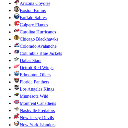
Arizona Coyotes
Boston Bruins
Buffalo Sabres
Calgary Flames
Carolina Hurricanes
Chicago Blackhawks
Colorado Avalanche
Columbus Blue Jackets
Dallas Stars
Detroit Red Wings
Edmonton Oilers
Florida Panthers
Los Angeles Kings
Minnesota Wild
Montreal Canadiens
Nashville Predators
New Jersey Devils
New York Islanders