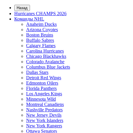
Назад
Hurricanes CHAMPS 2026
Команды NHL
Anaheim Ducks
Arizona Coyotes
Boston Bruins
Buffalo Sabres
Calgary Flames
Carolina Hurricanes
Chicago Blackhawks
Colorado Avalanche
Columbus Blue Jackets
Dallas Stars
Detroit Red Wings
Edmonton Oilers
Florida Panthers
Los Angeles Kings
Minnesota Wild
Montreal Canadiens
Nashville Predators
New Jersey Devils
New York Islanders
New York Rangers
Ottawa Senators