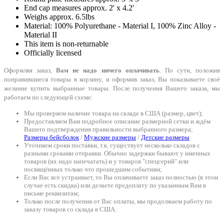
End cap measures approx. 2' x 4.2'
Weighs approx. 6.5lbs
Material: 100% Polyurethane - Material I, 100% Zinc Alloy -
Material II
This item is non-returnable
Officially licensed
Оформляя заказ,
Вам не надо ничего оплачивать
. По сути, положив
понравившиеся товары в корзину, и оформив заказ, Вы показываете своё
желание купить выбранные товары. После получения Вашего заказа, мы
работаем по следующей схеме:
Мы проверяем наличие товара на складе в США (размер, цвет);
Предоставляем Вам подробное описание размерной сетки и ждём
Вашего подтверждения правильности выбранного размера;
Размеры бейсболок
/
Мужские размеры
/
Детские размеры
Уточняем сроки поставки, т.к. существует несколько складов с
разными сроками отправки. Обычно задержки бывают у именных
товаров (их надо напечатать) и у товаров "спецсерий" или
посвящённых только что прошедшим событиям;
Если Вас все устраивает, то Вы оплачиваете заказ полностью (в этом
случае есть скидка) или делаете предоплату по указанным Вам в
письме реквизитам;
Только после получения от Вас оплаты, мы продолжаем работу по
заказу товаров со склада в США.