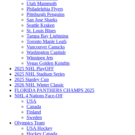
Utah Mammoth
Philadelphia Flyers
Pittsburgh Penguins
San Jose Sharks
Seattle Kraken
St. Louis Blues
Tampa Bay Lightning
Toronto Maple Leafs
Vancouver Canucks
Washington Capitals
Winnipeg Jets
Vegas Golden Knights
2025 NHL PlayOFF
2025 NHL Stadium Series
2025 Stanley Cup
2026 NHL Winter Classic
FLORIDA PANTHERS CHAMPS 2025
NHL 4 Nations Face-Off
USA
Canada
Finland
Sweden
Olympics Team
USA Hockey
Hockey Canada