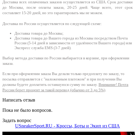
Доставка всех оплаченных заказов осуществляется из США. Срок доставки
до Москвы, после оплаты заказа, 20-25 дней. Чаще всего, этот срок
составляет 15-20 дней, но это гарантировать мы не можем.
Доставка по России осуществляется по следующей схеме:
Доставка товара до Москвы;
Доставка товара до Вашего города из Москвы посредством Почта
России (5-14 дней в зависимости от удалённости Вашего города) или
Экспресс служба EMS (3-7 дней).
Выбор метода доставки по России выбирается в корзине, при оформлении
заказа.
Если при оформлении заказа Вы делали только предоплату по заказу, то
посылка отправляется с "наложенным платежом" и при получении Вы
должны будете доплатить оставшуюся сумму по заказу.
Внимание! Почта
России берет процент за такой перевод (обычно от 3 до 5%)
.
Написать отзыв
Пока не было вопросов.
Задать вопрос
USneakerSport.RU - Кроссы, Боты и Экип из США