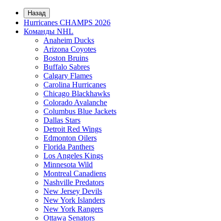
Назад
Hurricanes CHAMPS 2026
Команды NHL
Anaheim Ducks
Arizona Coyotes
Boston Bruins
Buffalo Sabres
Calgary Flames
Carolina Hurricanes
Chicago Blackhawks
Colorado Avalanche
Columbus Blue Jackets
Dallas Stars
Detroit Red Wings
Edmonton Oilers
Florida Panthers
Los Angeles Kings
Minnesota Wild
Montreal Canadiens
Nashville Predators
New Jersey Devils
New York Islanders
New York Rangers
Ottawa Senators