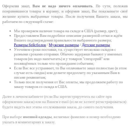
Оформляя заказ,
Вам не надо ничего оплачивать
. По сути, положив
понравившиеся товары в корзину, и оформив заказ, Вы показываете своё
желание купить выбранные товары. После получения Вашего заказа, мы
работаем по следующей схеме:
Мы проверяем наличие товара на складе в США (размер, цвет);
Предоставляем Вам подробное описание размерной сетки и ждём
Вашего подтверждения правильности выбранного размера;
Размеры бейсболок
/
Мужские размеры
/
Детские размеры
Уточняем сроки поставки, т.к. существует несколько складов с
разными сроками отправки. Обычно задержки бывают у именных
товаров (их надо напечатать) и у товаров "спецсерий" или
посвящённых только что прошедшим событиям;
Если Вас все устраивает, то Вы оплачиваете заказ полностью (в этом
случае есть скидка) или делаете предоплату по указанным Вам в
письме реквизитам;
Только после получения от Вас оплаты, мы продолжаем работу по
заказу товаров со склада в США.
Далее в личном кабинете (если Вы зарегистрируетесь на сайте при
оформлении заказа) или на Вашем e-mail (если не хотите регистрироваться)
будете видеть все этапы отслеживания заказа, до самого получения.
При выборе
именной одежды
, желаемые фамилию и номер необходимо
указать в комментариях к заказу.