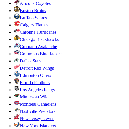
Arizona Coyotes
Boston Bruins
Buffalo Sabres
Calgary Flames
Carolina Hurricanes
Chicago Blackhawks
Colorado Avalanche
Columbus Blue Jackets
Dallas Stars
Detroit Red Wings
Edmonton Oilers
Florida Panthers
Los Angeles Kings
Minnesota Wild
Montreal Canadiens
Nashville Predators
New Jersey Devils
New York Islanders