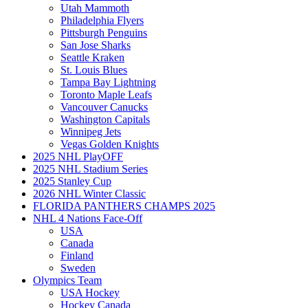
Utah Mammoth
Philadelphia Flyers
Pittsburgh Penguins
San Jose Sharks
Seattle Kraken
St. Louis Blues
Tampa Bay Lightning
Toronto Maple Leafs
Vancouver Canucks
Washington Capitals
Winnipeg Jets
Vegas Golden Knights
2025 NHL PlayOFF
2025 NHL Stadium Series
2025 Stanley Cup
2026 NHL Winter Classic
FLORIDA PANTHERS CHAMPS 2025
NHL 4 Nations Face-Off
USA
Canada
Finland
Sweden
Olympics Team
USA Hockey
Hockey Canada