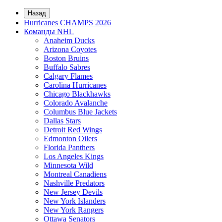
Назад
Hurricanes CHAMPS 2026
Команды NHL
Anaheim Ducks
Arizona Coyotes
Boston Bruins
Buffalo Sabres
Calgary Flames
Carolina Hurricanes
Chicago Blackhawks
Colorado Avalanche
Columbus Blue Jackets
Dallas Stars
Detroit Red Wings
Edmonton Oilers
Florida Panthers
Los Angeles Kings
Minnesota Wild
Montreal Canadiens
Nashville Predators
New Jersey Devils
New York Islanders
New York Rangers
Ottawa Senators