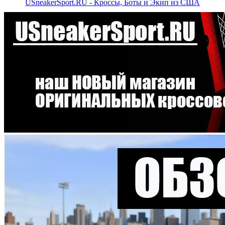
USneakerSport.RU - Кроссы, Боты и Экип из США