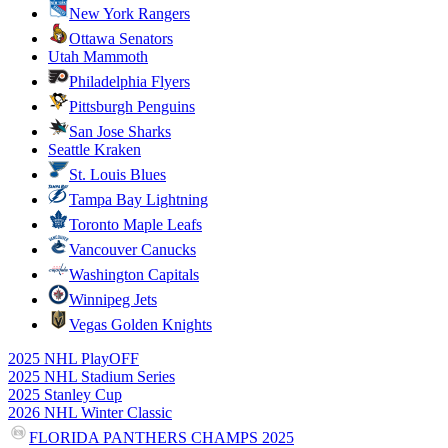
New York Rangers
Ottawa Senators
Utah Mammoth
Philadelphia Flyers
Pittsburgh Penguins
San Jose Sharks
Seattle Kraken
St. Louis Blues
Tampa Bay Lightning
Toronto Maple Leafs
Vancouver Canucks
Washington Capitals
Winnipeg Jets
Vegas Golden Knights
2025 NHL PlayOFF
2025 NHL Stadium Series
2025 Stanley Cup
2026 NHL Winter Classic
FLORIDA PANTHERS CHAMPS 2025