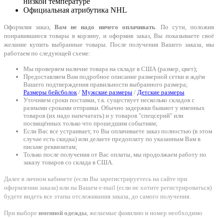
низкой температуре
Официальная атрибутика NHL
Оформляя заказ,
Вам не надо ничего оплачивать
. По сути, положив
понравившиеся товары в корзину, и оформив заказ, Вы показываете своё
желание купить выбранные товары. После получения Вашего заказа, мы
работаем по следующей схеме:
Мы проверяем наличие товара на складе в США (размер, цвет);
Предоставляем Вам подробное описание размерной сетки и ждём
Вашего подтверждения правильности выбранного размера;
Размеры бейсболок
/
Мужские размеры
/
Детские размеры
Уточняем сроки поставки, т.к. существует несколько складов с
разными сроками отправки. Обычно задержки бывают у именных
товаров (их надо напечатать) и у товаров "спецсерий" или
посвящённых только что прошедшим событиям;
Если Вас все устраивает, то Вы оплачиваете заказ полностью (в этом
случае есть скидка) или делаете предоплату по указанным Вам в
письме реквизитам;
Только после получения от Вас оплаты, мы продолжаем работу по
заказу товаров со склада в США.
Далее в личном кабинете (если Вы зарегистрируетесь на сайте при
оформлении заказа) или на Вашем e-mail (если не хотите регистрироваться)
будете видеть все этапы отслеживания заказа, до самого получения.
При выборе
именной одежды
, желаемые фамилию и номер необходимо