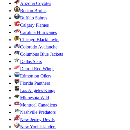
Arizona Coyotes
Boston Bruins
Buffalo Sabres
Calgary Flames
Carolina Hurricanes
Chicago Blackhawks
Colorado Avalanche
Columbus Blue Jackets
Dallas Stars
Detroit Red Wings
Edmonton Oilers
Florida Panthers
Los Angeles Kings
Minnesota Wild
Montreal Canadiens
Nashville Predators
New Jersey Devils
New York Islanders