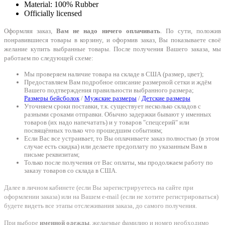
Material: 100% Rubber
Officially licensed
Оформляя заказ,
Вам не надо ничего оплачивать
. По сути, положив
понравившиеся товары в корзину, и оформив заказ, Вы показываете своё
желание купить выбранные товары. После получения Вашего заказа, мы
работаем по следующей схеме:
Мы проверяем наличие товара на складе в США (размер, цвет);
Предоставляем Вам подробное описание размерной сетки и ждём
Вашего подтверждения правильности выбранного размера;
Размеры бейсболок
/
Мужские размеры
/
Детские размеры
Уточняем сроки поставки, т.к. существует несколько складов с
разными сроками отправки. Обычно задержки бывают у именных
товаров (их надо напечатать) и у товаров "спецсерий" или
посвящённых только что прошедшим событиям;
Если Вас все устраивает, то Вы оплачиваете заказ полностью (в этом
случае есть скидка) или делаете предоплату по указанным Вам в
письме реквизитам;
Только после получения от Вас оплаты, мы продолжаем работу по
заказу товаров со склада в США.
Далее в личном кабинете (если Вы зарегистрируетесь на сайте при
оформлении заказа) или на Вашем e-mail (если не хотите регистрироваться)
будете видеть все этапы отслеживания заказа, до самого получения.
При выборе
именной одежды
, желаемые фамилию и номер необходимо