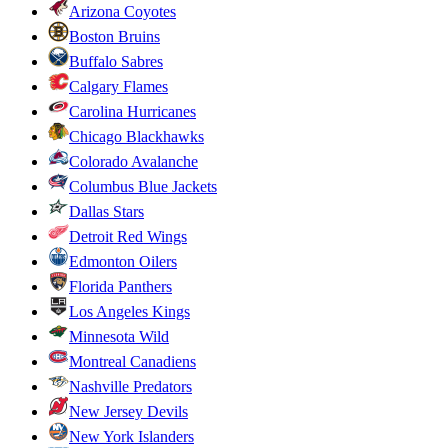
Arizona Coyotes
Boston Bruins
Buffalo Sabres
Calgary Flames
Carolina Hurricanes
Chicago Blackhawks
Colorado Avalanche
Columbus Blue Jackets
Dallas Stars
Detroit Red Wings
Edmonton Oilers
Florida Panthers
Los Angeles Kings
Minnesota Wild
Montreal Canadiens
Nashville Predators
New Jersey Devils
New York Islanders