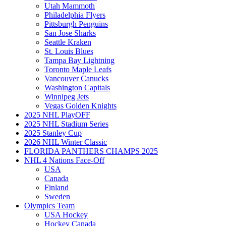
Utah Mammoth
Philadelphia Flyers
Pittsburgh Penguins
San Jose Sharks
Seattle Kraken
St. Louis Blues
Tampa Bay Lightning
Toronto Maple Leafs
Vancouver Canucks
Washington Capitals
Winnipeg Jets
Vegas Golden Knights
2025 NHL PlayOFF
2025 NHL Stadium Series
2025 Stanley Cup
2026 NHL Winter Classic
FLORIDA PANTHERS CHAMPS 2025
NHL 4 Nations Face-Off
USA
Canada
Finland
Sweden
Olympics Team
USA Hockey
Hockey Canada