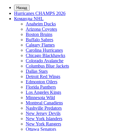
Назад
Hurricanes CHAMPS 2026
Команды NHL
Anaheim Ducks
Arizona Coyotes
Boston Bruins
Buffalo Sabres
Calgary Flames
Carolina Hurricanes
Chicago Blackhawks
Colorado Avalanche
Columbus Blue Jackets
Dallas Stars
Detroit Red Wings
Edmonton Oilers
Florida Panthers
Los Angeles Kings
Minnesota Wild
Montreal Canadiens
Nashville Predators
New Jersey Devils
New York Islanders
New York Rangers
Ottawa Senators