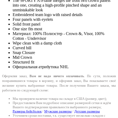
The 9FORTY A-Frame merges the front two crown panels
into one, creating a high-profile pinched shape and an
unmistakable look
Embroidered team logo with raised details
Four panels with eyelets
Solid front panel
One size fits most
Материал: 100% Полиэстер - Crown &, Visor, 100%
Cotton - Undervisor
Wipe clean with a damp cloth
Curved bill
Snap Closure
Mid Crown
Structured fit
Официальная атрибутика NHL
Оформляя заказ,
Вам не надо ничего оплачивать
. По сути, положив
понравившиеся товары в корзину, и оформив заказ, Вы показываете своё
желание купить выбранные товары. После получения Вашего заказа, мы
работаем по следующей схеме:
Мы проверяем наличие товара на складе в США (размер, цвет);
Предоставляем Вам подробное описание размерной сетки и ждём
Вашего подтверждения правильности выбранного размера;
Размеры бейсболок
/
Мужские размеры
/
Детские размеры
Уточняем сроки поставки, т.к. существует несколько складов с