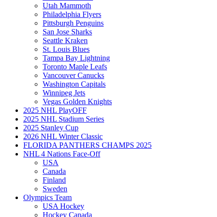
Utah Mammoth
Philadelphia Flyers
Pittsburgh Penguins
San Jose Sharks
Seattle Kraken
St. Louis Blues
Tampa Bay Lightning
Toronto Maple Leafs
Vancouver Canucks
Washington Capitals
Winnipeg Jets
Vegas Golden Knights
2025 NHL PlayOFF
2025 NHL Stadium Series
2025 Stanley Cup
2026 NHL Winter Classic
FLORIDA PANTHERS CHAMPS 2025
NHL 4 Nations Face-Off
USA
Canada
Finland
Sweden
Olympics Team
USA Hockey
Hockey Canada