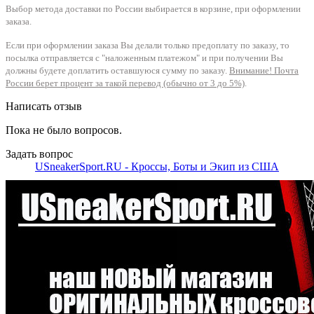
Выбор метода доставки по России выбирается в корзине, при оформлении
заказа.
Если при оформлении заказа Вы делали только предоплату по заказу, то
посылка отправляется с "наложенным платежом" и при получении Вы
должны будете доплатить оставшуюся сумму по заказу.
Внимание! Почта
России берет процент за такой перевод (обычно от 3 до 5%)
.
Написать отзыв
Пока не было вопросов.
Задать вопрос
USneakerSport.RU - Кроссы, Боты и Экип из США