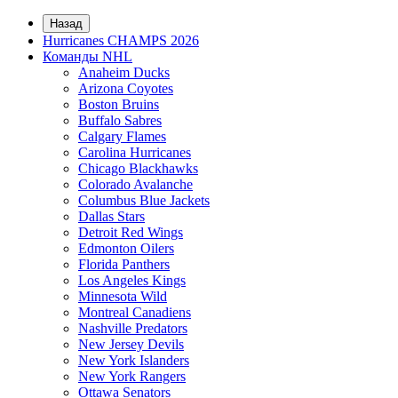
Назад
Hurricanes CHAMPS 2026
Команды NHL
Anaheim Ducks
Arizona Coyotes
Boston Bruins
Buffalo Sabres
Calgary Flames
Carolina Hurricanes
Chicago Blackhawks
Colorado Avalanche
Columbus Blue Jackets
Dallas Stars
Detroit Red Wings
Edmonton Oilers
Florida Panthers
Los Angeles Kings
Minnesota Wild
Montreal Canadiens
Nashville Predators
New Jersey Devils
New York Islanders
New York Rangers
Ottawa Senators