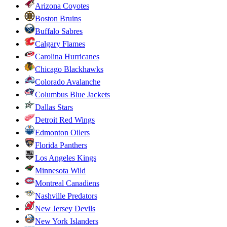
Arizona Coyotes
Boston Bruins
Buffalo Sabres
Calgary Flames
Carolina Hurricanes
Chicago Blackhawks
Colorado Avalanche
Columbus Blue Jackets
Dallas Stars
Detroit Red Wings
Edmonton Oilers
Florida Panthers
Los Angeles Kings
Minnesota Wild
Montreal Canadiens
Nashville Predators
New Jersey Devils
New York Islanders