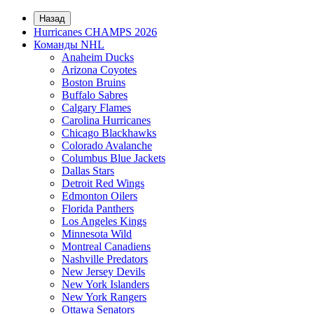
Назад
Hurricanes CHAMPS 2026
Команды NHL
Anaheim Ducks
Arizona Coyotes
Boston Bruins
Buffalo Sabres
Calgary Flames
Carolina Hurricanes
Chicago Blackhawks
Colorado Avalanche
Columbus Blue Jackets
Dallas Stars
Detroit Red Wings
Edmonton Oilers
Florida Panthers
Los Angeles Kings
Minnesota Wild
Montreal Canadiens
Nashville Predators
New Jersey Devils
New York Islanders
New York Rangers
Ottawa Senators