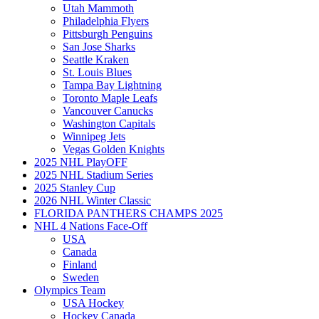
Utah Mammoth
Philadelphia Flyers
Pittsburgh Penguins
San Jose Sharks
Seattle Kraken
St. Louis Blues
Tampa Bay Lightning
Toronto Maple Leafs
Vancouver Canucks
Washington Capitals
Winnipeg Jets
Vegas Golden Knights
2025 NHL PlayOFF
2025 NHL Stadium Series
2025 Stanley Cup
2026 NHL Winter Classic
FLORIDA PANTHERS CHAMPS 2025
NHL 4 Nations Face-Off
USA
Canada
Finland
Sweden
Olympics Team
USA Hockey
Hockey Canada