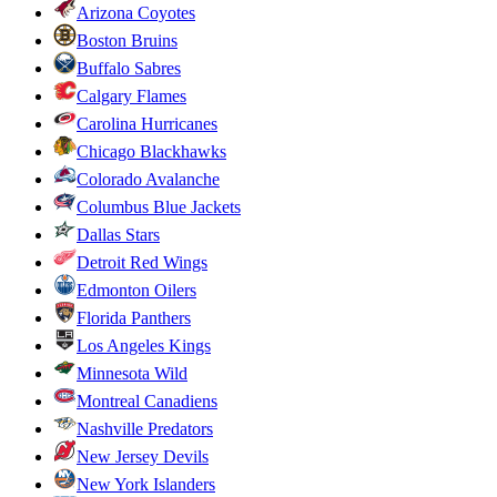
Arizona Coyotes
Boston Bruins
Buffalo Sabres
Calgary Flames
Carolina Hurricanes
Chicago Blackhawks
Colorado Avalanche
Columbus Blue Jackets
Dallas Stars
Detroit Red Wings
Edmonton Oilers
Florida Panthers
Los Angeles Kings
Minnesota Wild
Montreal Canadiens
Nashville Predators
New Jersey Devils
New York Islanders