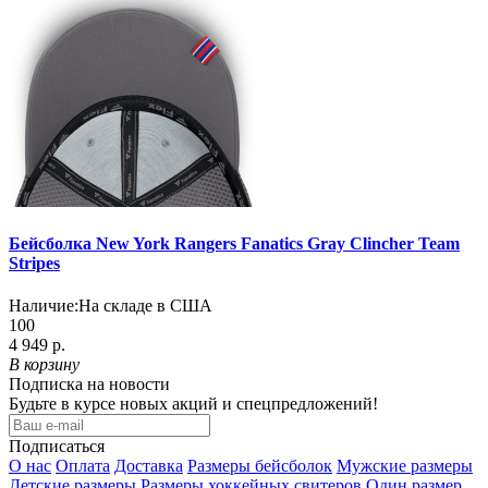
Бейсболка New York Rangers Fanatics Gray Clincher Team
Stripes
Наличие:
На складе в США
100
4 949 р.
В корзину
Подписка на новости
Будьте в курсе новых акций и спецпредложений!
Подписаться
О нас
Оплата
Доставка
Размеры бейсболок
Мужские размеры
Детские размеры
Размеры хоккейных свитеров
Один размер