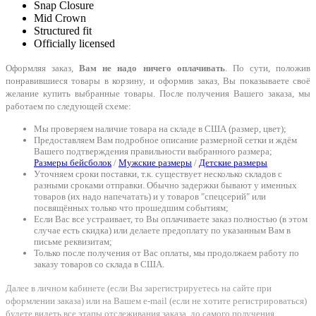
Snap Closure
Mid Crown
Structured fit
Officially licensed
Оформляя заказ,
Вам не надо ничего оплачивать
. По сути, положив
понравившиеся товары в корзину, и оформив заказ, Вы показываете своё
желание купить выбранные товары. После получения Вашего заказа, мы
работаем по следующей схеме:
Мы проверяем наличие товара на складе в США (размер, цвет);
Предоставляем Вам подробное описание размерной сетки и ждём
Вашего подтверждения правильности выбранного размера;
Размеры бейсболок
/
Мужские размеры
/
Детские размеры
Уточняем сроки поставки, т.к. существует несколько складов с
разными сроками отправки. Обычно задержки бывают у именных
товаров (их надо напечатать) и у товаров "спецсерий" или
посвящённых только что прошедшим событиям;
Если Вас все устраивает, то Вы оплачиваете заказ полностью (в этом
случае есть скидка) или делаете предоплату по указанным Вам в
письме реквизитам;
Только после получения от Вас оплаты, мы продолжаем работу по
заказу товаров со склада в США.
Далее в личном кабинете (если Вы зарегистрируетесь на сайте при
оформлении заказа) или на Вашем e-mail (если не хотите регистрироваться)
будете видеть все этапы отслеживания заказа, до самого получения.