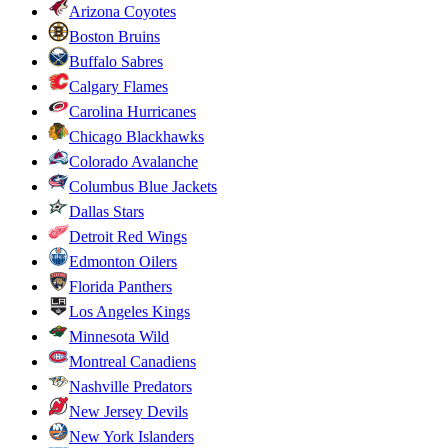
Arizona Coyotes
Boston Bruins
Buffalo Sabres
Calgary Flames
Carolina Hurricanes
Chicago Blackhawks
Colorado Avalanche
Columbus Blue Jackets
Dallas Stars
Detroit Red Wings
Edmonton Oilers
Florida Panthers
Los Angeles Kings
Minnesota Wild
Montreal Canadiens
Nashville Predators
New Jersey Devils
New York Islanders