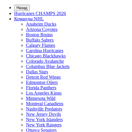
Назад
Hurricanes CHAMPS 2026
Команды NHL
Anaheim Ducks
Arizona Coyotes
Boston Bruins
Buffalo Sabres
Calgary Flames
Carolina Hurricanes
Chicago Blackhawks
Colorado Avalanche
Columbus Blue Jackets
Dallas Stars
Detroit Red Wings
Edmonton Oilers
Florida Panthers
Los Angeles Kings
Minnesota Wild
Montreal Canadiens
Nashville Predators
New Jersey Devils
New York Islanders
New York Rangers
Ottawa Senators