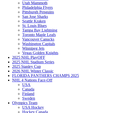
Utah Mammoth
Philadelphia Flyers
Pittsburgh Penguins
San Jose Sharks
Seattle Kraken
St. Louis Blues
Tampa Bay Lightning
Toronto Maple Leafs
Vancouver Canucks
Washington Capitals
Winnipeg Jets
Vegas Golden Knights
2025 NHL PlayOFF
2025 NHL Stadium Series
2025 Stanley Cup
2026 NHL Winter Classic
FLORIDA PANTHERS CHAMPS 2025
NHL 4 Nations Face-Off
USA
Canada
Finland
Sweden
Olympics Team
USA Hockey
Hockey Canada