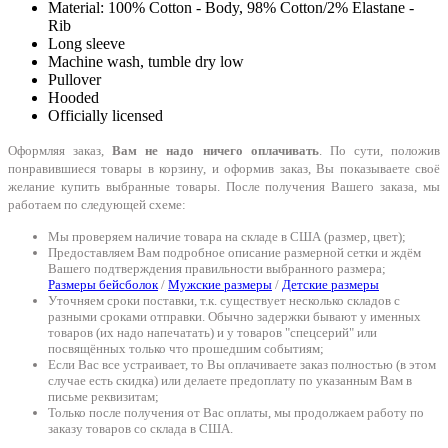
Material: 100% Cotton - Body, 98% Cotton/2% Elastane -
Rib
Long sleeve
Machine wash, tumble dry low
Pullover
Hooded
Officially licensed
Оформляя заказ,
Вам не надо ничего оплачивать
. По сути, положив
понравившиеся товары в корзину, и оформив заказ, Вы показываете своё
желание купить выбранные товары. После получения Вашего заказа, мы
работаем по следующей схеме:
Мы проверяем наличие товара на складе в США (размер, цвет);
Предоставляем Вам подробное описание размерной сетки и ждём
Вашего подтверждения правильности выбранного размера;
Размеры бейсболок
/
Мужские размеры
/
Детские размеры
Уточняем сроки поставки, т.к. существует несколько складов с
разными сроками отправки. Обычно задержки бывают у именных
товаров (их надо напечатать) и у товаров "спецсерий" или
посвящённых только что прошедшим событиям;
Если Вас все устраивает, то Вы оплачиваете заказ полностью (в этом
случае есть скидка) или делаете предоплату по указанным Вам в
письме реквизитам;
Только после получения от Вас оплаты, мы продолжаем работу по
заказу товаров со склада в США.