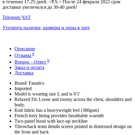
в течении 17-25 дней. <P.S.> После 24 февраля 2022 срок
доставки увеличился до 30-40 дней!
Telegram ЧАТ
Уточнить наличие, размеры и цены в чате
Описание
0
Отзывы
0
Вопрос - Ответ
Заказ и оплата
Доставка
Brand: Fanatics
Imported
Model is wearing size L and is 6'1'
Relaxed Fit: Loose and roomy across the chest, shoulders and
body.
Knit fabric has a heavyweight feel (380gsm)
French terry lining provides breathable warmth
Two-panel hood with lace-up neckline
Throwback team details screen printed in distressed design on
the front and back