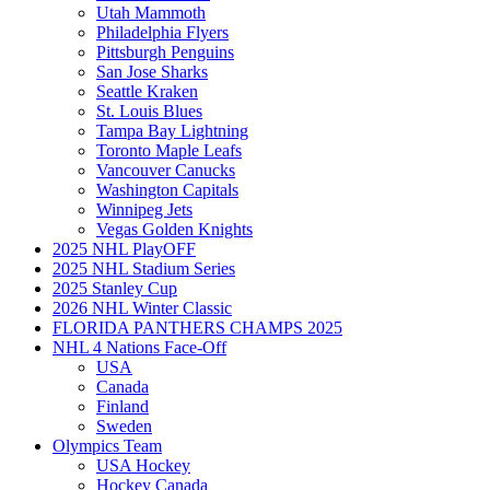
Utah Mammoth
Philadelphia Flyers
Pittsburgh Penguins
San Jose Sharks
Seattle Kraken
St. Louis Blues
Tampa Bay Lightning
Toronto Maple Leafs
Vancouver Canucks
Washington Capitals
Winnipeg Jets
Vegas Golden Knights
2025 NHL PlayOFF
2025 NHL Stadium Series
2025 Stanley Cup
2026 NHL Winter Classic
FLORIDA PANTHERS CHAMPS 2025
NHL 4 Nations Face-Off
USA
Canada
Finland
Sweden
Olympics Team
USA Hockey
Hockey Canada