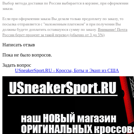
Выбор метода доставки по России выбирается в корзине, при оформлении
заказа.
Если при оформлении заказа Вы делали только предоплату по заказу, то
посылка отправляется с "наложенным платежом" и при получении Вы
должны будете доплатить оставшуюся сумму по заказу.
Внимание! Почта
России берет процент за такой перевод (обычно от 3 до 5%)
.
Написать отзыв
Пока не было вопросов.
Задать вопрос
USneakerSport.RU - Кроссы, Боты и Экип из США