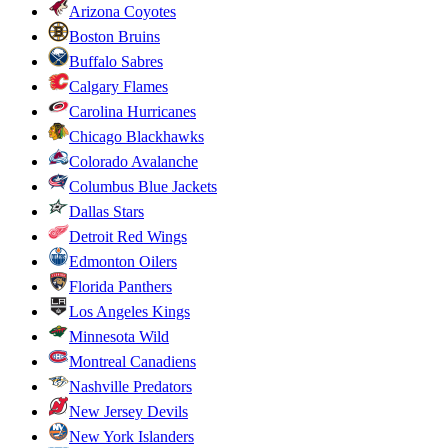
Arizona Coyotes
Boston Bruins
Buffalo Sabres
Calgary Flames
Carolina Hurricanes
Chicago Blackhawks
Colorado Avalanche
Columbus Blue Jackets
Dallas Stars
Detroit Red Wings
Edmonton Oilers
Florida Panthers
Los Angeles Kings
Minnesota Wild
Montreal Canadiens
Nashville Predators
New Jersey Devils
New York Islanders