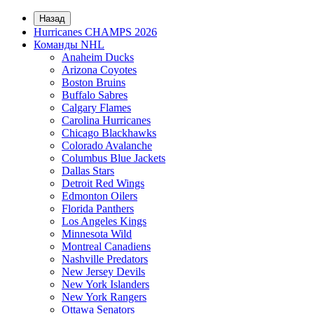
Назад
Hurricanes CHAMPS 2026
Команды NHL
Anaheim Ducks
Arizona Coyotes
Boston Bruins
Buffalo Sabres
Calgary Flames
Carolina Hurricanes
Chicago Blackhawks
Colorado Avalanche
Columbus Blue Jackets
Dallas Stars
Detroit Red Wings
Edmonton Oilers
Florida Panthers
Los Angeles Kings
Minnesota Wild
Montreal Canadiens
Nashville Predators
New Jersey Devils
New York Islanders
New York Rangers
Ottawa Senators