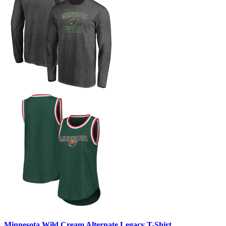
Minnesota Wild Cream Alternate Legacy T-Shirt