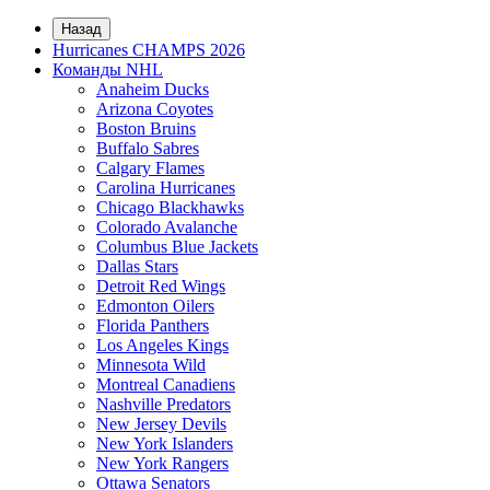
Назад
Hurricanes CHAMPS 2026
Команды NHL
Anaheim Ducks
Arizona Coyotes
Boston Bruins
Buffalo Sabres
Calgary Flames
Carolina Hurricanes
Chicago Blackhawks
Colorado Avalanche
Columbus Blue Jackets
Dallas Stars
Detroit Red Wings
Edmonton Oilers
Florida Panthers
Los Angeles Kings
Minnesota Wild
Montreal Canadiens
Nashville Predators
New Jersey Devils
New York Islanders
New York Rangers
Ottawa Senators