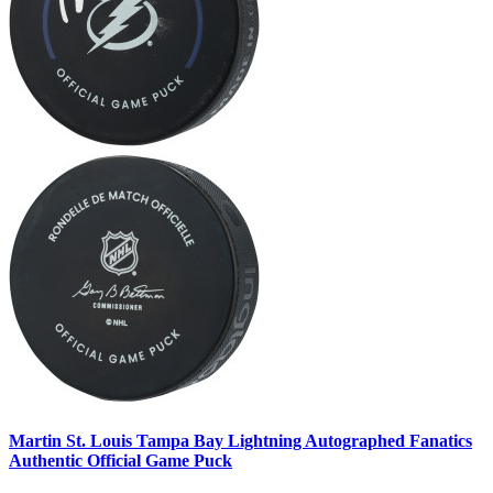
Martin St. Louis Tampa Bay Lightning Autographed Fanatics
Authentic Official Game Puck