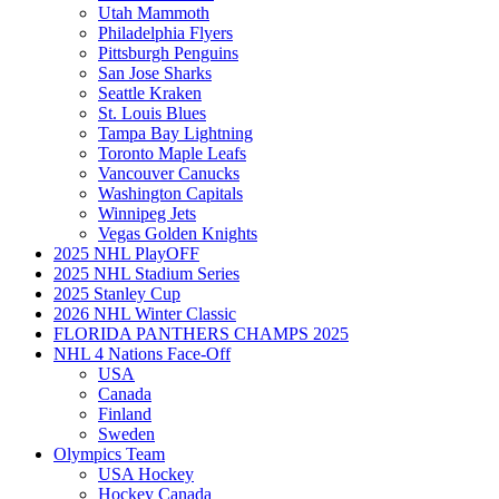
Utah Mammoth
Philadelphia Flyers
Pittsburgh Penguins
San Jose Sharks
Seattle Kraken
St. Louis Blues
Tampa Bay Lightning
Toronto Maple Leafs
Vancouver Canucks
Washington Capitals
Winnipeg Jets
Vegas Golden Knights
2025 NHL PlayOFF
2025 NHL Stadium Series
2025 Stanley Cup
2026 NHL Winter Classic
FLORIDA PANTHERS CHAMPS 2025
NHL 4 Nations Face-Off
USA
Canada
Finland
Sweden
Olympics Team
USA Hockey
Hockey Canada