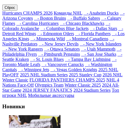
Сброс
Hurricanes CHAMPS 2026
Команды NHL
- Anaheim Ducks
-
Arizona Coyotes
- Boston Bruins
- Buffalo Sabres
- Calgary
Flames
- Carolina Hurricanes
- Chicago Blackhawks
-
Colorado Avalanche
- Columbus Blue Jackets
- Dallas Stars
-
Detroit Red Wings
- Edmonton Oilers
- Florida Panthers
- Los
Angeles Kings
- Minnesota Wild
- Montreal Canadiens
-
Nashville Predators
- New Jersey Devils
- New York Islanders
- New York Rangers
- Ottawa Senators
- Utah Mammoth
-
Philadelphia Flyers
- Pittsburgh Penguins
- San Jose Sharks
-
Seattle Kraken
- St. Louis Blues
- Tampa Bay Lightning
-
Toronto Maple Leafs
- Vancouver Canucks
- Washington
Capitals
- Winnipeg Jets
- Vegas Golden Knights
2025 NHL
PlayOFF
2025 NHL Stadium Series
2025 Stanley Cup
2026 NHL
Winter Classic
FLORIDA PANTHERS CHAMPS 2025
NHL 4
Nations Face-Off
Olympics Team
Winter Classic 2025
2024 All-
Star Game
2024 JERSEY FANATICS
2024 Stadium Series
Топ
игроки NHL
Мобильные аксессуары
Новинки