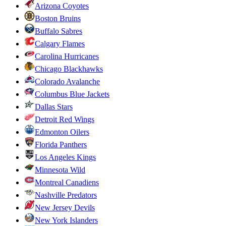
Arizona Coyotes
Boston Bruins
Buffalo Sabres
Calgary Flames
Carolina Hurricanes
Chicago Blackhawks
Colorado Avalanche
Columbus Blue Jackets
Dallas Stars
Detroit Red Wings
Edmonton Oilers
Florida Panthers
Los Angeles Kings
Minnesota Wild
Montreal Canadiens
Nashville Predators
New Jersey Devils
New York Islanders