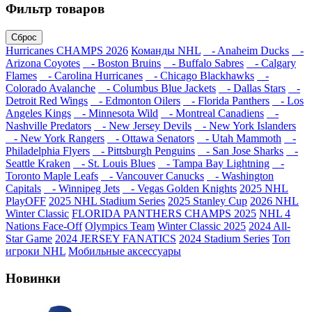
Фильтр товаров
Сброс
Hurricanes CHAMPS 2026
Команды NHL
- Anaheim Ducks
-
Arizona Coyotes
- Boston Bruins
- Buffalo Sabres
- Calgary
Flames
- Carolina Hurricanes
- Chicago Blackhawks
-
Colorado Avalanche
- Columbus Blue Jackets
- Dallas Stars
-
Detroit Red Wings
- Edmonton Oilers
- Florida Panthers
- Los
Angeles Kings
- Minnesota Wild
- Montreal Canadiens
-
Nashville Predators
- New Jersey Devils
- New York Islanders
- New York Rangers
- Ottawa Senators
- Utah Mammoth
-
Philadelphia Flyers
- Pittsburgh Penguins
- San Jose Sharks
-
Seattle Kraken
- St. Louis Blues
- Tampa Bay Lightning
-
Toronto Maple Leafs
- Vancouver Canucks
- Washington
Capitals
- Winnipeg Jets
- Vegas Golden Knights
2025 NHL
PlayOFF
2025 NHL Stadium Series
2025 Stanley Cup
2026 NHL
Winter Classic
FLORIDA PANTHERS CHAMPS 2025
NHL 4
Nations Face-Off
Olympics Team
Winter Classic 2025
2024 All-
Star Game
2024 JERSEY FANATICS
2024 Stadium Series
Топ
игроки NHL
Мобильные аксессуары
Новинки