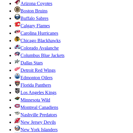
Arizona Coyotes
Boston Bruins
Buffalo Sabres
Calgary Flames
Carolina Hurricanes
Chicago Blackhawks
Colorado Avalanche
Columbus Blue Jackets
Dallas Stars
Detroit Red Wings
Edmonton Oilers
Florida Panthers
Los Angeles Kings
Minnesota Wild
Montreal Canadiens
Nashville Predators
New Jersey Devils
New York Islanders