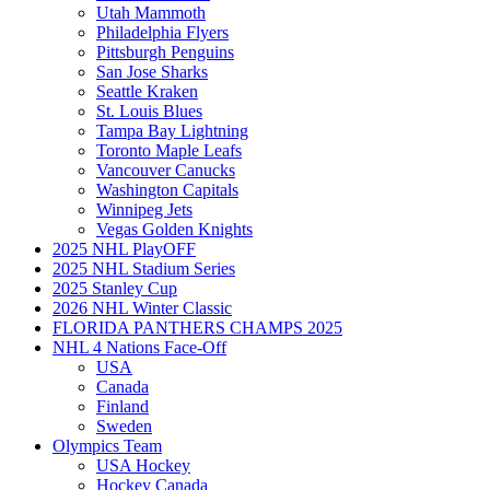
Utah Mammoth
Philadelphia Flyers
Pittsburgh Penguins
San Jose Sharks
Seattle Kraken
St. Louis Blues
Tampa Bay Lightning
Toronto Maple Leafs
Vancouver Canucks
Washington Capitals
Winnipeg Jets
Vegas Golden Knights
2025 NHL PlayOFF
2025 NHL Stadium Series
2025 Stanley Cup
2026 NHL Winter Classic
FLORIDA PANTHERS CHAMPS 2025
NHL 4 Nations Face-Off
USA
Canada
Finland
Sweden
Olympics Team
USA Hockey
Hockey Canada