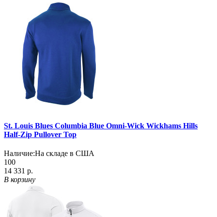
St. Louis Blues Columbia Blue Omni-Wick Wickhams Hills
Half-Zip Pullover Top
Наличие:
На складе в США
100
14 331 р.
В корзину