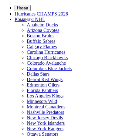
Назад
Hurricanes CHAMPS 2026
Команды NHL
Anaheim Ducks
Arizona Coyotes
Boston Bruins
Buffalo Sabres
Calgary Flames
Carolina Hurricanes
Chicago Blackhawks
Colorado Avalanche
Columbus Blue Jackets
Dallas Stars
Detroit Red Wings
Edmonton Oilers
Florida Panthers
Los Angeles Kings
Minnesota Wild
Montreal Canadiens
Nashville Predators
New Jersey Devils
New York Islanders
New York Rangers
Ottawa Senators