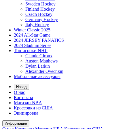
Sweden Hockey
Finland Hockey
Czech Hockey
Germany Hockey
Italy Hockey
Winter Classic 2025
2024 All-Star Game
2024 JERSEY FANATICS
2024 Stadium Series
Топ игроки NHL
Claude Giroux
Auston Matthews
Dylan Larkin
Alexander Ovechkin
Мобильные аксессуары
Назад
О нас
Контакты
Магазин NBA
Кроссовки из США
Экипировка
Информация
О нас
Контакты
Магазин NBA
Кроссовки из США