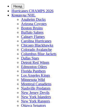
Назад
Hurricanes CHAMPS 2026
Команды NHL
Anaheim Ducks
Arizona Coyotes
Boston Bruins
Buffalo Sabres
Calgary Flames
Carolina Hurricanes
Chicago Blackhawks
Colorado Avalanche
Columbus Blue Jackets
Dallas Stars
Detroit Red Wings
Edmonton Oilers
Florida Panthers
Los Angeles Kings
Minnesota Wild
Montreal Canadiens
Nashville Predators
New Jersey Devils
New York Islanders
New York Rangers
Ottawa Senators