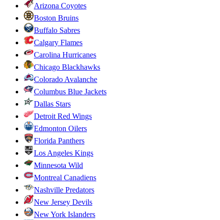
Arizona Coyotes
Boston Bruins
Buffalo Sabres
Calgary Flames
Carolina Hurricanes
Chicago Blackhawks
Colorado Avalanche
Columbus Blue Jackets
Dallas Stars
Detroit Red Wings
Edmonton Oilers
Florida Panthers
Los Angeles Kings
Minnesota Wild
Montreal Canadiens
Nashville Predators
New Jersey Devils
New York Islanders