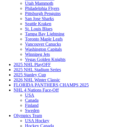
Utah Mammoth
Philadelphia Flyers
Pittsburgh Penguins
San Jose Sharks
Seattle Kraken
St. Louis Blues
Tampa Bay Lightning
Toronto Maple Leafs
Vancouver Canucks
Washington Capitals
Winnipeg Jets
Vegas Golden Knights
2025 NHL PlayOFF
2025 NHL Stadium Series
2025 Stanley Cup
2026 NHL Winter Classic
FLORIDA PANTHERS CHAMPS 2025
NHL 4 Nations Face-Off
USA
Canada
Finland
Sweden
Olympics Team
USA Hockey
Hockey Canada