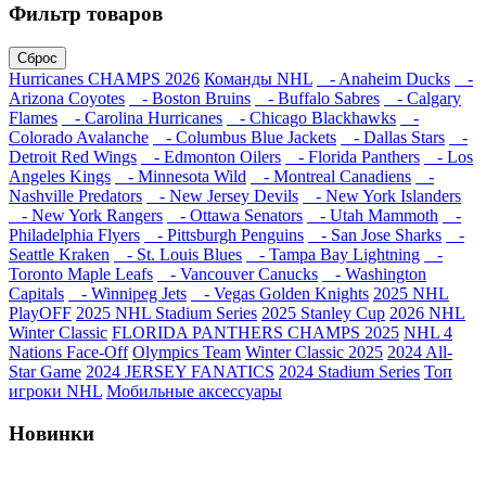
Фильтр товаров
Сброс
Hurricanes CHAMPS 2026
Команды NHL
- Anaheim Ducks
-
Arizona Coyotes
- Boston Bruins
- Buffalo Sabres
- Calgary
Flames
- Carolina Hurricanes
- Chicago Blackhawks
-
Colorado Avalanche
- Columbus Blue Jackets
- Dallas Stars
-
Detroit Red Wings
- Edmonton Oilers
- Florida Panthers
- Los
Angeles Kings
- Minnesota Wild
- Montreal Canadiens
-
Nashville Predators
- New Jersey Devils
- New York Islanders
- New York Rangers
- Ottawa Senators
- Utah Mammoth
-
Philadelphia Flyers
- Pittsburgh Penguins
- San Jose Sharks
-
Seattle Kraken
- St. Louis Blues
- Tampa Bay Lightning
-
Toronto Maple Leafs
- Vancouver Canucks
- Washington
Capitals
- Winnipeg Jets
- Vegas Golden Knights
2025 NHL
PlayOFF
2025 NHL Stadium Series
2025 Stanley Cup
2026 NHL
Winter Classic
FLORIDA PANTHERS CHAMPS 2025
NHL 4
Nations Face-Off
Olympics Team
Winter Classic 2025
2024 All-
Star Game
2024 JERSEY FANATICS
2024 Stadium Series
Топ
игроки NHL
Мобильные аксессуары
Новинки