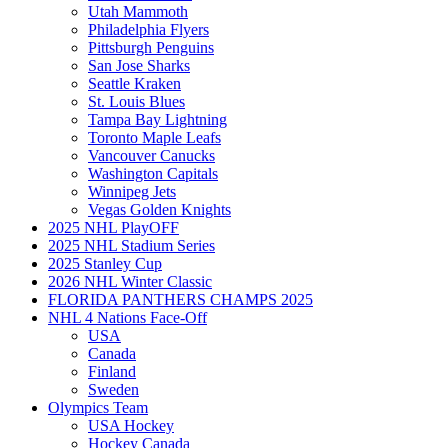
Utah Mammoth
Philadelphia Flyers
Pittsburgh Penguins
San Jose Sharks
Seattle Kraken
St. Louis Blues
Tampa Bay Lightning
Toronto Maple Leafs
Vancouver Canucks
Washington Capitals
Winnipeg Jets
Vegas Golden Knights
2025 NHL PlayOFF
2025 NHL Stadium Series
2025 Stanley Cup
2026 NHL Winter Classic
FLORIDA PANTHERS CHAMPS 2025
NHL 4 Nations Face-Off
USA
Canada
Finland
Sweden
Olympics Team
USA Hockey
Hockey Canada