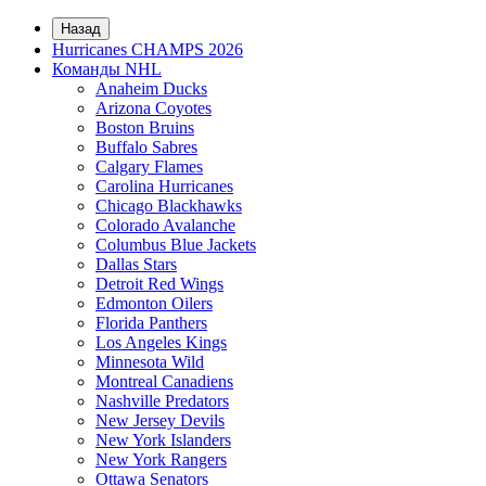
Назад
Hurricanes CHAMPS 2026
Команды NHL
Anaheim Ducks
Arizona Coyotes
Boston Bruins
Buffalo Sabres
Calgary Flames
Carolina Hurricanes
Chicago Blackhawks
Colorado Avalanche
Columbus Blue Jackets
Dallas Stars
Detroit Red Wings
Edmonton Oilers
Florida Panthers
Los Angeles Kings
Minnesota Wild
Montreal Canadiens
Nashville Predators
New Jersey Devils
New York Islanders
New York Rangers
Ottawa Senators