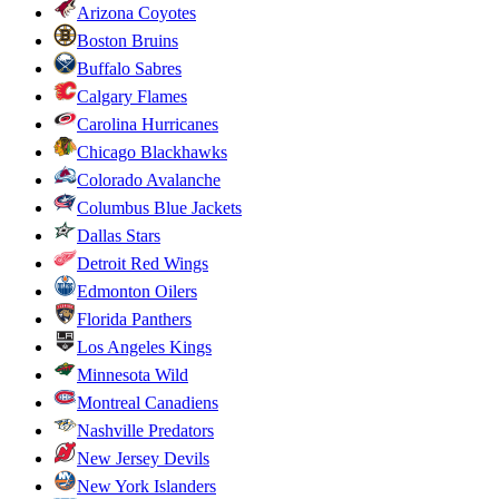
Arizona Coyotes
Boston Bruins
Buffalo Sabres
Calgary Flames
Carolina Hurricanes
Chicago Blackhawks
Colorado Avalanche
Columbus Blue Jackets
Dallas Stars
Detroit Red Wings
Edmonton Oilers
Florida Panthers
Los Angeles Kings
Minnesota Wild
Montreal Canadiens
Nashville Predators
New Jersey Devils
New York Islanders