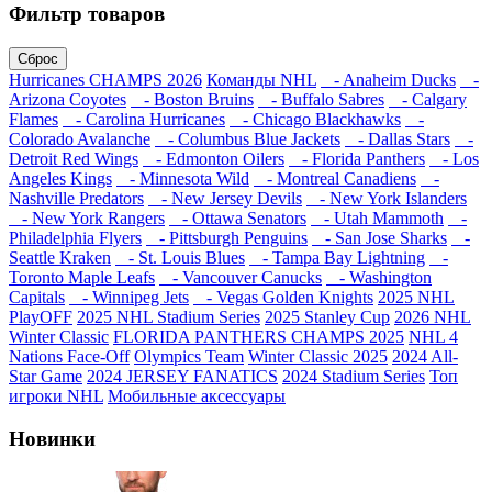
Фильтр товаров
Сброс
Hurricanes CHAMPS 2026
Команды NHL
- Anaheim Ducks
-
Arizona Coyotes
- Boston Bruins
- Buffalo Sabres
- Calgary
Flames
- Carolina Hurricanes
- Chicago Blackhawks
-
Colorado Avalanche
- Columbus Blue Jackets
- Dallas Stars
-
Detroit Red Wings
- Edmonton Oilers
- Florida Panthers
- Los
Angeles Kings
- Minnesota Wild
- Montreal Canadiens
-
Nashville Predators
- New Jersey Devils
- New York Islanders
- New York Rangers
- Ottawa Senators
- Utah Mammoth
-
Philadelphia Flyers
- Pittsburgh Penguins
- San Jose Sharks
-
Seattle Kraken
- St. Louis Blues
- Tampa Bay Lightning
-
Toronto Maple Leafs
- Vancouver Canucks
- Washington
Capitals
- Winnipeg Jets
- Vegas Golden Knights
2025 NHL
PlayOFF
2025 NHL Stadium Series
2025 Stanley Cup
2026 NHL
Winter Classic
FLORIDA PANTHERS CHAMPS 2025
NHL 4
Nations Face-Off
Olympics Team
Winter Classic 2025
2024 All-
Star Game
2024 JERSEY FANATICS
2024 Stadium Series
Топ
игроки NHL
Мобильные аксессуары
Новинки