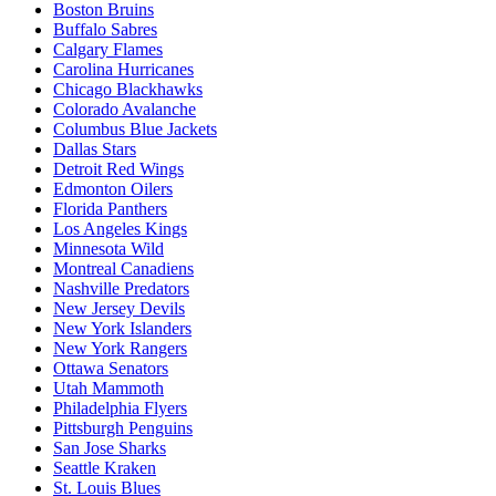
Boston Bruins
Buffalo Sabres
Calgary Flames
Carolina Hurricanes
Chicago Blackhawks
Colorado Avalanche
Columbus Blue Jackets
Dallas Stars
Detroit Red Wings
Edmonton Oilers
Florida Panthers
Los Angeles Kings
Minnesota Wild
Montreal Canadiens
Nashville Predators
New Jersey Devils
New York Islanders
New York Rangers
Ottawa Senators
Utah Mammoth
Philadelphia Flyers
Pittsburgh Penguins
San Jose Sharks
Seattle Kraken
St. Louis Blues