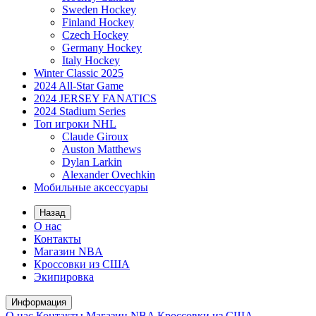
Sweden Hockey
Finland Hockey
Czech Hockey
Germany Hockey
Italy Hockey
Winter Classic 2025
2024 All-Star Game
2024 JERSEY FANATICS
2024 Stadium Series
Топ игроки NHL
Claude Giroux
Auston Matthews
Dylan Larkin
Alexander Ovechkin
Мобильные аксессуары
Назад
О нас
Контакты
Магазин NBA
Кроссовки из США
Экипировка
Информация
О нас
Контакты
Магазин NBA
Кроссовки из США