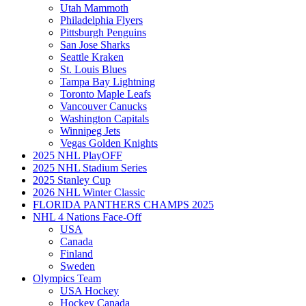
Utah Mammoth
Philadelphia Flyers
Pittsburgh Penguins
San Jose Sharks
Seattle Kraken
St. Louis Blues
Tampa Bay Lightning
Toronto Maple Leafs
Vancouver Canucks
Washington Capitals
Winnipeg Jets
Vegas Golden Knights
2025 NHL PlayOFF
2025 NHL Stadium Series
2025 Stanley Cup
2026 NHL Winter Classic
FLORIDA PANTHERS CHAMPS 2025
NHL 4 Nations Face-Off
USA
Canada
Finland
Sweden
Olympics Team
USA Hockey
Hockey Canada