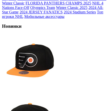
Winter Classic
FLORIDA PANTHERS CHAMPS 2025
NHL 4
Nations Face-Off
Olympics Team
Winter Classic 2025
2024 All-
Star Game
2024 JERSEY FANATICS
2024 Stadium Series
Топ
игроки NHL
Мобильные аксессуары
Новинки