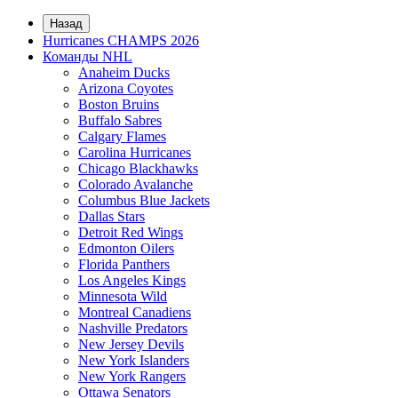
Назад
Hurricanes CHAMPS 2026
Команды NHL
Anaheim Ducks
Arizona Coyotes
Boston Bruins
Buffalo Sabres
Calgary Flames
Carolina Hurricanes
Chicago Blackhawks
Colorado Avalanche
Columbus Blue Jackets
Dallas Stars
Detroit Red Wings
Edmonton Oilers
Florida Panthers
Los Angeles Kings
Minnesota Wild
Montreal Canadiens
Nashville Predators
New Jersey Devils
New York Islanders
New York Rangers
Ottawa Senators