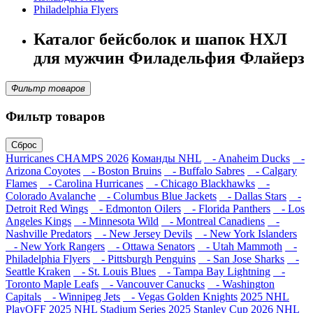
Philadelphia Flyers
Каталог бейсболок и шапок НХЛ
для мужчин Филадельфия Флайерз
Фильтр товаров
Фильтр товаров
Сброс
Hurricanes CHAMPS 2026
Команды NHL
- Anaheim Ducks
-
Arizona Coyotes
- Boston Bruins
- Buffalo Sabres
- Calgary
Flames
- Carolina Hurricanes
- Chicago Blackhawks
-
Colorado Avalanche
- Columbus Blue Jackets
- Dallas Stars
-
Detroit Red Wings
- Edmonton Oilers
- Florida Panthers
- Los
Angeles Kings
- Minnesota Wild
- Montreal Canadiens
-
Nashville Predators
- New Jersey Devils
- New York Islanders
- New York Rangers
- Ottawa Senators
- Utah Mammoth
-
Philadelphia Flyers
- Pittsburgh Penguins
- San Jose Sharks
-
Seattle Kraken
- St. Louis Blues
- Tampa Bay Lightning
-
Toronto Maple Leafs
- Vancouver Canucks
- Washington
Capitals
- Winnipeg Jets
- Vegas Golden Knights
2025 NHL
PlayOFF
2025 NHL Stadium Series
2025 Stanley Cup
2026 NHL