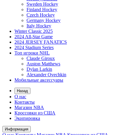
Sweden Hockey
Finland Hockey
Czech Hockey
Germany Hockey
Italy Hockey
Winter Classic 2025
2024 All-Star Game
2024 JERSEY FANATICS
2024 Stadium Series
Топ игроки NHL
Claude Giroux
Auston Matthews
Dylan Larkin
Alexander Ovechkin
Мобильные аксессуары
Назад
О нас
Контакты
Магазин NBA
Кроссовки из США
Экипировка
Информация
О нас
Контакты
Магазин NBA
Кроссовки из США