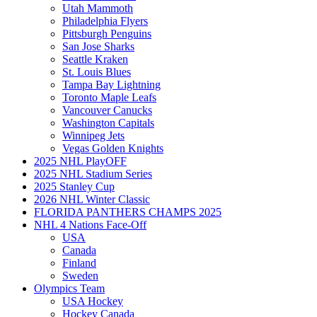
Utah Mammoth
Philadelphia Flyers
Pittsburgh Penguins
San Jose Sharks
Seattle Kraken
St. Louis Blues
Tampa Bay Lightning
Toronto Maple Leafs
Vancouver Canucks
Washington Capitals
Winnipeg Jets
Vegas Golden Knights
2025 NHL PlayOFF
2025 NHL Stadium Series
2025 Stanley Cup
2026 NHL Winter Classic
FLORIDA PANTHERS CHAMPS 2025
NHL 4 Nations Face-Off
USA
Canada
Finland
Sweden
Olympics Team
USA Hockey
Hockey Canada