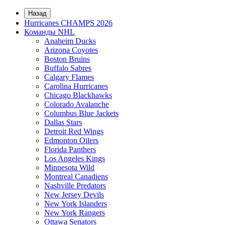
Назад
Hurricanes CHAMPS 2026
Команды NHL
Anaheim Ducks
Arizona Coyotes
Boston Bruins
Buffalo Sabres
Calgary Flames
Carolina Hurricanes
Chicago Blackhawks
Colorado Avalanche
Columbus Blue Jackets
Dallas Stars
Detroit Red Wings
Edmonton Oilers
Florida Panthers
Los Angeles Kings
Minnesota Wild
Montreal Canadiens
Nashville Predators
New Jersey Devils
New York Islanders
New York Rangers
Ottawa Senators