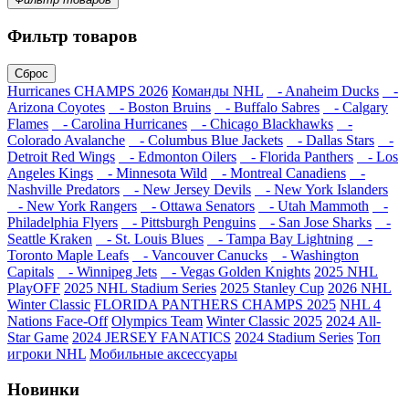
Фильтр товаров
Сброс
Hurricanes CHAMPS 2026
Команды NHL
- Anaheim Ducks
-
Arizona Coyotes
- Boston Bruins
- Buffalo Sabres
- Calgary
Flames
- Carolina Hurricanes
- Chicago Blackhawks
-
Colorado Avalanche
- Columbus Blue Jackets
- Dallas Stars
-
Detroit Red Wings
- Edmonton Oilers
- Florida Panthers
- Los
Angeles Kings
- Minnesota Wild
- Montreal Canadiens
-
Nashville Predators
- New Jersey Devils
- New York Islanders
- New York Rangers
- Ottawa Senators
- Utah Mammoth
-
Philadelphia Flyers
- Pittsburgh Penguins
- San Jose Sharks
-
Seattle Kraken
- St. Louis Blues
- Tampa Bay Lightning
-
Toronto Maple Leafs
- Vancouver Canucks
- Washington
Capitals
- Winnipeg Jets
- Vegas Golden Knights
2025 NHL
PlayOFF
2025 NHL Stadium Series
2025 Stanley Cup
2026 NHL
Winter Classic
FLORIDA PANTHERS CHAMPS 2025
NHL 4
Nations Face-Off
Olympics Team
Winter Classic 2025
2024 All-
Star Game
2024 JERSEY FANATICS
2024 Stadium Series
Топ
игроки NHL
Мобильные аксессуары
Новинки