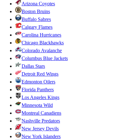
Arizona Coyotes
Boston Bruins
Buffalo Sabres
Calgary Flames
Carolina Hurricanes
Chicago Blackhawks
Colorado Avalanche
Columbus Blue Jackets
Dallas Stars
Detroit Red Wings
Edmonton Oilers
Florida Panthers
Los Angeles Kings
Minnesota Wild
Montreal Canadiens
Nashville Predators
New Jersey Devils
New York Islanders