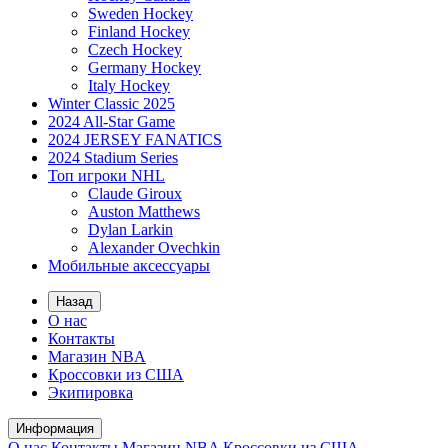
Sweden Hockey
Finland Hockey
Czech Hockey
Germany Hockey
Italy Hockey
Winter Classic 2025
2024 All-Star Game
2024 JERSEY FANATICS
2024 Stadium Series
Топ игроки NHL
Claude Giroux
Auston Matthews
Dylan Larkin
Alexander Ovechkin
Мобильные аксессуары
Назад
О нас
Контакты
Магазин NBA
Кроссовки из США
Экипировка
Информация
О нас
Контакты
Магазин NBA
Кроссовки из США