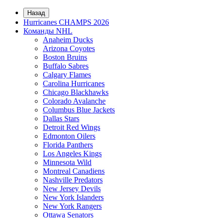
Назад
Hurricanes CHAMPS 2026
Команды NHL
Anaheim Ducks
Arizona Coyotes
Boston Bruins
Buffalo Sabres
Calgary Flames
Carolina Hurricanes
Chicago Blackhawks
Colorado Avalanche
Columbus Blue Jackets
Dallas Stars
Detroit Red Wings
Edmonton Oilers
Florida Panthers
Los Angeles Kings
Minnesota Wild
Montreal Canadiens
Nashville Predators
New Jersey Devils
New York Islanders
New York Rangers
Ottawa Senators