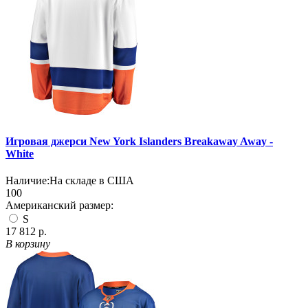
Игровая джерси New York Islanders Breakaway Away -
White
Наличие:
На складе в США
100
Американский размер:
S
17 812 р.
В корзину