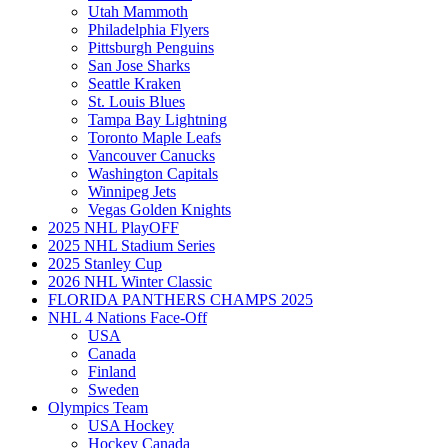
Utah Mammoth
Philadelphia Flyers
Pittsburgh Penguins
San Jose Sharks
Seattle Kraken
St. Louis Blues
Tampa Bay Lightning
Toronto Maple Leafs
Vancouver Canucks
Washington Capitals
Winnipeg Jets
Vegas Golden Knights
2025 NHL PlayOFF
2025 NHL Stadium Series
2025 Stanley Cup
2026 NHL Winter Classic
FLORIDA PANTHERS CHAMPS 2025
NHL 4 Nations Face-Off
USA
Canada
Finland
Sweden
Olympics Team
USA Hockey
Hockey Canada