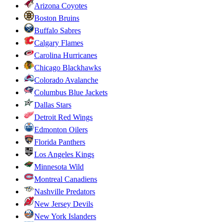
Arizona Coyotes
Boston Bruins
Buffalo Sabres
Calgary Flames
Carolina Hurricanes
Chicago Blackhawks
Colorado Avalanche
Columbus Blue Jackets
Dallas Stars
Detroit Red Wings
Edmonton Oilers
Florida Panthers
Los Angeles Kings
Minnesota Wild
Montreal Canadiens
Nashville Predators
New Jersey Devils
New York Islanders