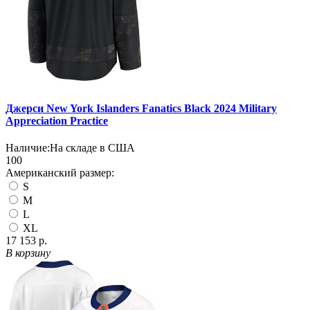
Джерси New York Islanders Fanatics Black 2024 Military
Appreciation Practice
Наличие:
На складе в США
100
Американский размер:
S
M
L
XL
17 153 р.
В корзину