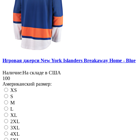
Игровая джерси New York Islanders Breakaway Home - Blue
Наличие:
На складе в США
100
Американский размер:
XS
S
M
L
XL
2XL
3XL
4XL