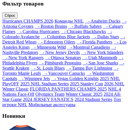
Фильтр товаров
Сброс
Hurricanes CHAMPS 2026
Команды NHL
- Anaheim Ducks
-
Arizona Coyotes
- Boston Bruins
- Buffalo Sabres
- Calgary
Flames
- Carolina Hurricanes
- Chicago Blackhawks
-
Colorado Avalanche
- Columbus Blue Jackets
- Dallas Stars
-
Detroit Red Wings
- Edmonton Oilers
- Florida Panthers
- Los
Angeles Kings
- Minnesota Wild
- Montreal Canadiens
-
Nashville Predators
- New Jersey Devils
- New York Islanders
- New York Rangers
- Ottawa Senators
- Utah Mammoth
-
Philadelphia Flyers
- Pittsburgh Penguins
- San Jose Sharks
-
Seattle Kraken
- St. Louis Blues
- Tampa Bay Lightning
-
Toronto Maple Leafs
- Vancouver Canucks
- Washington
Capitals
- Winnipeg Jets
- Vegas Golden Knights
2025 NHL
PlayOFF
2025 NHL Stadium Series
2025 Stanley Cup
2026 NHL
Winter Classic
FLORIDA PANTHERS CHAMPS 2025
NHL 4
Nations Face-Off
Olympics Team
Winter Classic 2025
2024 All-
Star Game
2024 JERSEY FANATICS
2024 Stadium Series
Топ
игроки NHL
Мобильные аксессуары
Новинки