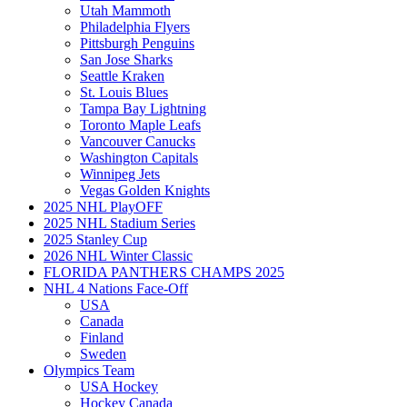
Utah Mammoth
Philadelphia Flyers
Pittsburgh Penguins
San Jose Sharks
Seattle Kraken
St. Louis Blues
Tampa Bay Lightning
Toronto Maple Leafs
Vancouver Canucks
Washington Capitals
Winnipeg Jets
Vegas Golden Knights
2025 NHL PlayOFF
2025 NHL Stadium Series
2025 Stanley Cup
2026 NHL Winter Classic
FLORIDA PANTHERS CHAMPS 2025
NHL 4 Nations Face-Off
USA
Canada
Finland
Sweden
Olympics Team
USA Hockey
Hockey Canada