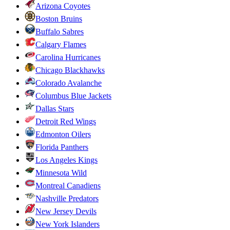
Arizona Coyotes
Boston Bruins
Buffalo Sabres
Calgary Flames
Carolina Hurricanes
Chicago Blackhawks
Colorado Avalanche
Columbus Blue Jackets
Dallas Stars
Detroit Red Wings
Edmonton Oilers
Florida Panthers
Los Angeles Kings
Minnesota Wild
Montreal Canadiens
Nashville Predators
New Jersey Devils
New York Islanders