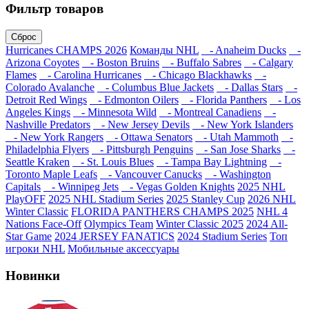
Фильтр товаров
Сброс
Hurricanes CHAMPS 2026
Команды NHL
- Anaheim Ducks
-
Arizona Coyotes
- Boston Bruins
- Buffalo Sabres
- Calgary
Flames
- Carolina Hurricanes
- Chicago Blackhawks
-
Colorado Avalanche
- Columbus Blue Jackets
- Dallas Stars
-
Detroit Red Wings
- Edmonton Oilers
- Florida Panthers
- Los
Angeles Kings
- Minnesota Wild
- Montreal Canadiens
-
Nashville Predators
- New Jersey Devils
- New York Islanders
- New York Rangers
- Ottawa Senators
- Utah Mammoth
-
Philadelphia Flyers
- Pittsburgh Penguins
- San Jose Sharks
-
Seattle Kraken
- St. Louis Blues
- Tampa Bay Lightning
-
Toronto Maple Leafs
- Vancouver Canucks
- Washington
Capitals
- Winnipeg Jets
- Vegas Golden Knights
2025 NHL
PlayOFF
2025 NHL Stadium Series
2025 Stanley Cup
2026 NHL
Winter Classic
FLORIDA PANTHERS CHAMPS 2025
NHL 4
Nations Face-Off
Olympics Team
Winter Classic 2025
2024 All-
Star Game
2024 JERSEY FANATICS
2024 Stadium Series
Топ
игроки NHL
Мобильные аксессуары
Новинки