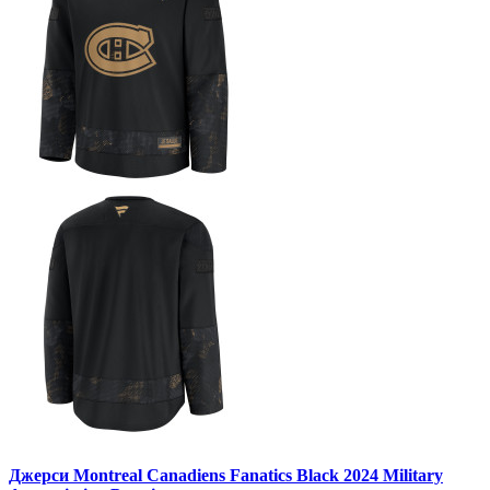
Джерси Montreal Canadiens Fanatics Black 2024 Military