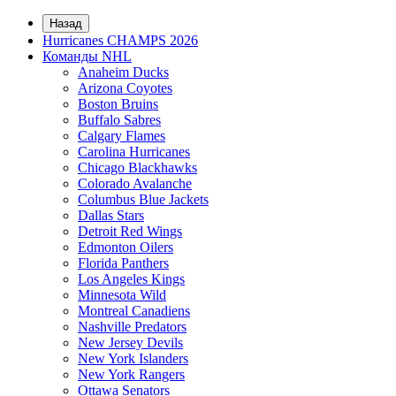
Назад
Hurricanes CHAMPS 2026
Команды NHL
Anaheim Ducks
Arizona Coyotes
Boston Bruins
Buffalo Sabres
Calgary Flames
Carolina Hurricanes
Chicago Blackhawks
Colorado Avalanche
Columbus Blue Jackets
Dallas Stars
Detroit Red Wings
Edmonton Oilers
Florida Panthers
Los Angeles Kings
Minnesota Wild
Montreal Canadiens
Nashville Predators
New Jersey Devils
New York Islanders
New York Rangers
Ottawa Senators