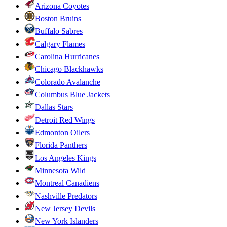
Arizona Coyotes
Boston Bruins
Buffalo Sabres
Calgary Flames
Carolina Hurricanes
Chicago Blackhawks
Colorado Avalanche
Columbus Blue Jackets
Dallas Stars
Detroit Red Wings
Edmonton Oilers
Florida Panthers
Los Angeles Kings
Minnesota Wild
Montreal Canadiens
Nashville Predators
New Jersey Devils
New York Islanders