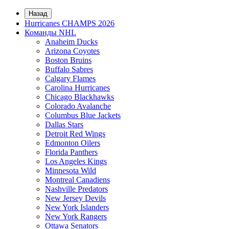
Назад
Hurricanes CHAMPS 2026
Команды NHL
Anaheim Ducks
Arizona Coyotes
Boston Bruins
Buffalo Sabres
Calgary Flames
Carolina Hurricanes
Chicago Blackhawks
Colorado Avalanche
Columbus Blue Jackets
Dallas Stars
Detroit Red Wings
Edmonton Oilers
Florida Panthers
Los Angeles Kings
Minnesota Wild
Montreal Canadiens
Nashville Predators
New Jersey Devils
New York Islanders
New York Rangers
Ottawa Senators