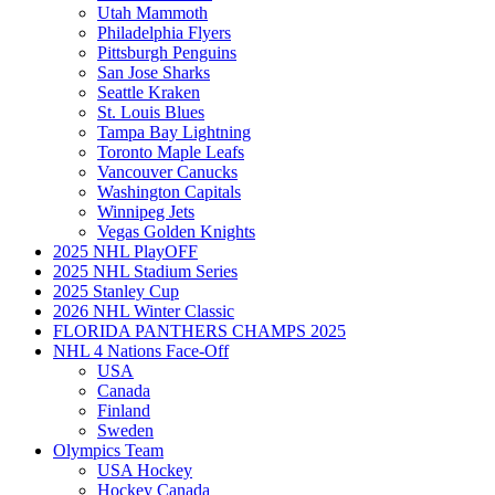
Utah Mammoth
Philadelphia Flyers
Pittsburgh Penguins
San Jose Sharks
Seattle Kraken
St. Louis Blues
Tampa Bay Lightning
Toronto Maple Leafs
Vancouver Canucks
Washington Capitals
Winnipeg Jets
Vegas Golden Knights
2025 NHL PlayOFF
2025 NHL Stadium Series
2025 Stanley Cup
2026 NHL Winter Classic
FLORIDA PANTHERS CHAMPS 2025
NHL 4 Nations Face-Off
USA
Canada
Finland
Sweden
Olympics Team
USA Hockey
Hockey Canada