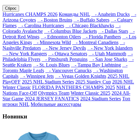
Сброс
Hurricanes CHAMPS 2026
Команды NHL
- Anaheim Ducks
-
Arizona Coyotes
- Boston Bruins
- Buffalo Sabres
- Calgary
Flames
- Carolina Hurricanes
- Chicago Blackhawks
-
Colorado Avalanche
- Columbus Blue Jackets
- Dallas Stars
-
Detroit Red Wings
- Edmonton Oilers
- Florida Panthers
- Los
Angeles Kings
- Minnesota Wild
- Montreal Canadiens
-
Nashville Predators
- New Jersey Devils
- New York Islanders
- New York Rangers
- Ottawa Senators
- Utah Mammoth
-
Philadelphia Flyers
- Pittsburgh Penguins
- San Jose Sharks
-
Seattle Kraken
- St. Louis Blues
- Tampa Bay Lightning
-
Toronto Maple Leafs
- Vancouver Canucks
- Washington
Capitals
- Winnipeg Jets
- Vegas Golden Knights
2025 NHL
PlayOFF
2025 NHL Stadium Series
2025 Stanley Cup
2026 NHL
Winter Classic
FLORIDA PANTHERS CHAMPS 2025
NHL 4
Nations Face-Off
Olympics Team
Winter Classic 2025
2024 All-
Star Game
2024 JERSEY FANATICS
2024 Stadium Series
Топ
игроки NHL
Мобильные аксессуары
Новинки