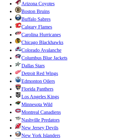
Arizona Coyotes
Boston Bruins
Buffalo Sabres
Calgary Flames
Carolina Hurricanes
Chicago Blackhawks
Colorado Avalanche
Columbus Blue Jackets
Dallas Stars
Detroit Red Wings
Edmonton Oilers
Florida Panthers
Los Angeles Kings
Minnesota Wild
Montreal Canadiens
Nashville Predators
New Jersey Devils
New York Islanders