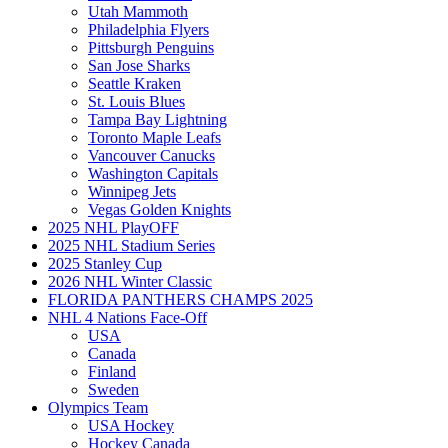
Utah Mammoth
Philadelphia Flyers
Pittsburgh Penguins
San Jose Sharks
Seattle Kraken
St. Louis Blues
Tampa Bay Lightning
Toronto Maple Leafs
Vancouver Canucks
Washington Capitals
Winnipeg Jets
Vegas Golden Knights
2025 NHL PlayOFF
2025 NHL Stadium Series
2025 Stanley Cup
2026 NHL Winter Classic
FLORIDA PANTHERS CHAMPS 2025
NHL 4 Nations Face-Off
USA
Canada
Finland
Sweden
Olympics Team
USA Hockey
Hockey Canada