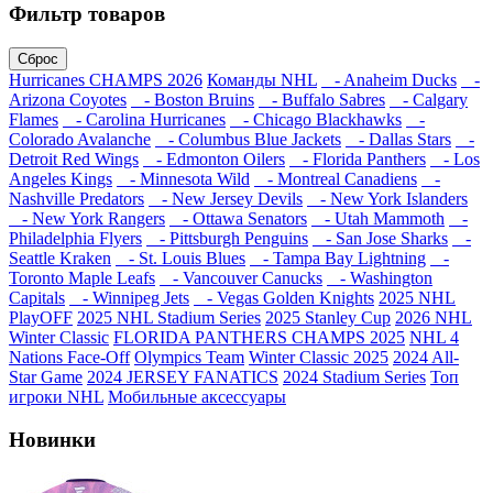
Фильтр товаров
Сброс
Hurricanes CHAMPS 2026
Команды NHL
- Anaheim Ducks
-
Arizona Coyotes
- Boston Bruins
- Buffalo Sabres
- Calgary
Flames
- Carolina Hurricanes
- Chicago Blackhawks
-
Colorado Avalanche
- Columbus Blue Jackets
- Dallas Stars
-
Detroit Red Wings
- Edmonton Oilers
- Florida Panthers
- Los
Angeles Kings
- Minnesota Wild
- Montreal Canadiens
-
Nashville Predators
- New Jersey Devils
- New York Islanders
- New York Rangers
- Ottawa Senators
- Utah Mammoth
-
Philadelphia Flyers
- Pittsburgh Penguins
- San Jose Sharks
-
Seattle Kraken
- St. Louis Blues
- Tampa Bay Lightning
-
Toronto Maple Leafs
- Vancouver Canucks
- Washington
Capitals
- Winnipeg Jets
- Vegas Golden Knights
2025 NHL
PlayOFF
2025 NHL Stadium Series
2025 Stanley Cup
2026 NHL
Winter Classic
FLORIDA PANTHERS CHAMPS 2025
NHL 4
Nations Face-Off
Olympics Team
Winter Classic 2025
2024 All-
Star Game
2024 JERSEY FANATICS
2024 Stadium Series
Топ
игроки NHL
Мобильные аксессуары
Новинки