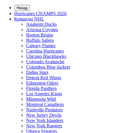
Назад
Hurricanes CHAMPS 2026
Команды NHL
Anaheim Ducks
Arizona Coyotes
Boston Bruins
Buffalo Sabres
Calgary Flames
Carolina Hurricanes
Chicago Blackhawks
Colorado Avalanche
Columbus Blue Jackets
Dallas Stars
Detroit Red Wings
Edmonton Oilers
Florida Panthers
Los Angeles Kings
Minnesota Wild
Montreal Canadiens
Nashville Predators
New Jersey Devils
New York Islanders
New York Rangers
Ottawa Senators