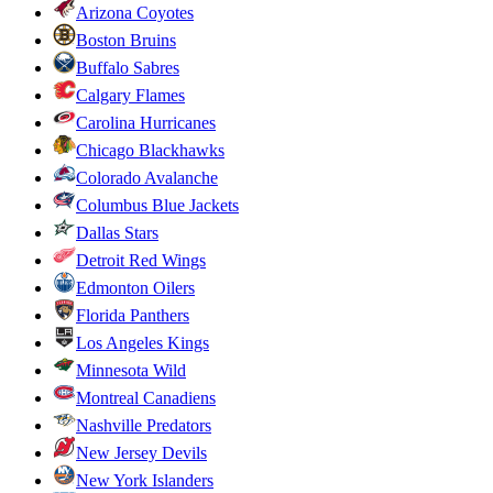
Arizona Coyotes
Boston Bruins
Buffalo Sabres
Calgary Flames
Carolina Hurricanes
Chicago Blackhawks
Colorado Avalanche
Columbus Blue Jackets
Dallas Stars
Detroit Red Wings
Edmonton Oilers
Florida Panthers
Los Angeles Kings
Minnesota Wild
Montreal Canadiens
Nashville Predators
New Jersey Devils
New York Islanders