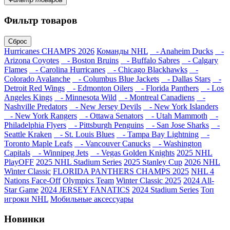
Фильтр товаров
Сброс
Hurricanes CHAMPS 2026
Команды NHL
- Anaheim Ducks
-
Arizona Coyotes
- Boston Bruins
- Buffalo Sabres
- Calgary
Flames
- Carolina Hurricanes
- Chicago Blackhawks
-
Colorado Avalanche
- Columbus Blue Jackets
- Dallas Stars
-
Detroit Red Wings
- Edmonton Oilers
- Florida Panthers
- Los
Angeles Kings
- Minnesota Wild
- Montreal Canadiens
-
Nashville Predators
- New Jersey Devils
- New York Islanders
- New York Rangers
- Ottawa Senators
- Utah Mammoth
-
Philadelphia Flyers
- Pittsburgh Penguins
- San Jose Sharks
-
Seattle Kraken
- St. Louis Blues
- Tampa Bay Lightning
-
Toronto Maple Leafs
- Vancouver Canucks
- Washington
Capitals
- Winnipeg Jets
- Vegas Golden Knights
2025 NHL
PlayOFF
2025 NHL Stadium Series
2025 Stanley Cup
2026 NHL
Winter Classic
FLORIDA PANTHERS CHAMPS 2025
NHL 4
Nations Face-Off
Olympics Team
Winter Classic 2025
2024 All-
Star Game
2024 JERSEY FANATICS
2024 Stadium Series
Топ
игроки NHL
Мобильные аксессуары
Новинки