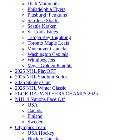
Utah Mammoth
Philadelphia Flyers
Pittsburgh Penguins
San Jose Sharks
Seattle Kraken
St. Louis Blues
Tampa Bay Lightning
Toronto Maple Leafs
Vancouver Canucks
Washington Capitals
Winnipeg Jets
Vegas Golden Knights
2025 NHL PlayOFF
2025 NHL Stadium Series
2025 Stanley Cup
2026 NHL Winter Classic
FLORIDA PANTHERS CHAMPS 2025
NHL 4 Nations Face-Off
USA
Canada
Finland
Sweden
Olympics Team
USA Hockey
Hockey Canada