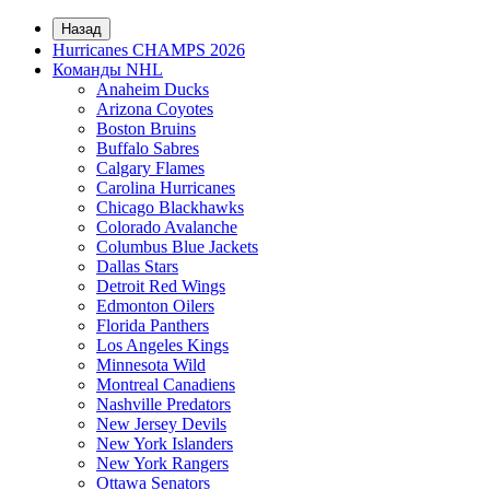
Назад
Hurricanes CHAMPS 2026
Команды NHL
Anaheim Ducks
Arizona Coyotes
Boston Bruins
Buffalo Sabres
Calgary Flames
Carolina Hurricanes
Chicago Blackhawks
Colorado Avalanche
Columbus Blue Jackets
Dallas Stars
Detroit Red Wings
Edmonton Oilers
Florida Panthers
Los Angeles Kings
Minnesota Wild
Montreal Canadiens
Nashville Predators
New Jersey Devils
New York Islanders
New York Rangers
Ottawa Senators