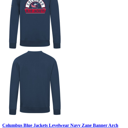
Columbus Blue Jackets Levelwear Navy Zane Banner Arch