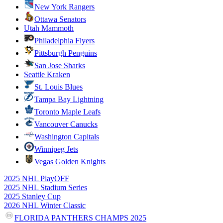
New York Rangers
Ottawa Senators
Utah Mammoth
Philadelphia Flyers
Pittsburgh Penguins
San Jose Sharks
Seattle Kraken
St. Louis Blues
Tampa Bay Lightning
Toronto Maple Leafs
Vancouver Canucks
Washington Capitals
Winnipeg Jets
Vegas Golden Knights
2025 NHL PlayOFF
2025 NHL Stadium Series
2025 Stanley Cup
2026 NHL Winter Classic
FLORIDA PANTHERS CHAMPS 2025