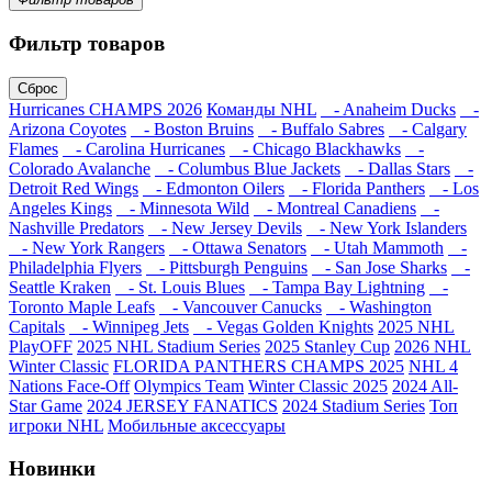
Фильтр товаров
Сброс
Hurricanes CHAMPS 2026
Команды NHL
- Anaheim Ducks
-
Arizona Coyotes
- Boston Bruins
- Buffalo Sabres
- Calgary
Flames
- Carolina Hurricanes
- Chicago Blackhawks
-
Colorado Avalanche
- Columbus Blue Jackets
- Dallas Stars
-
Detroit Red Wings
- Edmonton Oilers
- Florida Panthers
- Los
Angeles Kings
- Minnesota Wild
- Montreal Canadiens
-
Nashville Predators
- New Jersey Devils
- New York Islanders
- New York Rangers
- Ottawa Senators
- Utah Mammoth
-
Philadelphia Flyers
- Pittsburgh Penguins
- San Jose Sharks
-
Seattle Kraken
- St. Louis Blues
- Tampa Bay Lightning
-
Toronto Maple Leafs
- Vancouver Canucks
- Washington
Capitals
- Winnipeg Jets
- Vegas Golden Knights
2025 NHL
PlayOFF
2025 NHL Stadium Series
2025 Stanley Cup
2026 NHL
Winter Classic
FLORIDA PANTHERS CHAMPS 2025
NHL 4
Nations Face-Off
Olympics Team
Winter Classic 2025
2024 All-
Star Game
2024 JERSEY FANATICS
2024 Stadium Series
Топ
игроки NHL
Мобильные аксессуары
Новинки