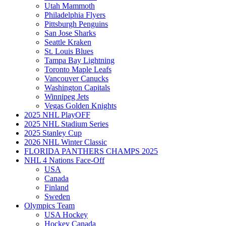
Utah Mammoth
Philadelphia Flyers
Pittsburgh Penguins
San Jose Sharks
Seattle Kraken
St. Louis Blues
Tampa Bay Lightning
Toronto Maple Leafs
Vancouver Canucks
Washington Capitals
Winnipeg Jets
Vegas Golden Knights
2025 NHL PlayOFF
2025 NHL Stadium Series
2025 Stanley Cup
2026 NHL Winter Classic
FLORIDA PANTHERS CHAMPS 2025
NHL 4 Nations Face-Off
USA
Canada
Finland
Sweden
Olympics Team
USA Hockey
Hockey Canada