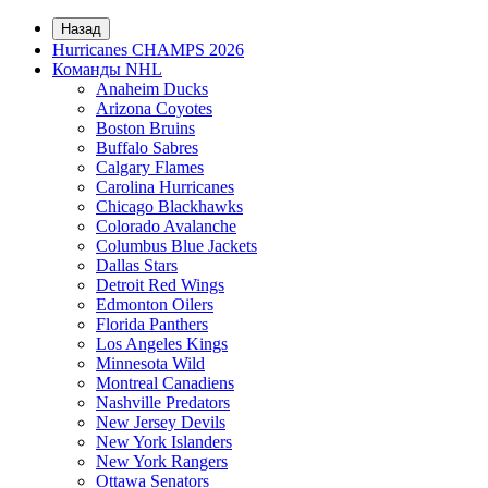
Назад
Hurricanes CHAMPS 2026
Команды NHL
Anaheim Ducks
Arizona Coyotes
Boston Bruins
Buffalo Sabres
Calgary Flames
Carolina Hurricanes
Chicago Blackhawks
Colorado Avalanche
Columbus Blue Jackets
Dallas Stars
Detroit Red Wings
Edmonton Oilers
Florida Panthers
Los Angeles Kings
Minnesota Wild
Montreal Canadiens
Nashville Predators
New Jersey Devils
New York Islanders
New York Rangers
Ottawa Senators