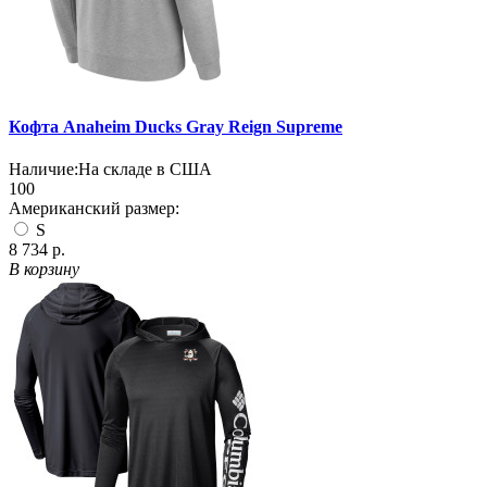
Кофта Anaheim Ducks Gray Reign Supreme
Наличие:
На складе в США
100
Американский размер:
S
8 734 р.
В корзину