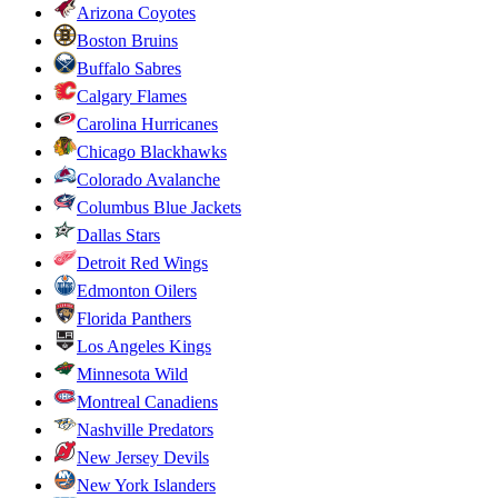
Arizona Coyotes
Boston Bruins
Buffalo Sabres
Calgary Flames
Carolina Hurricanes
Chicago Blackhawks
Colorado Avalanche
Columbus Blue Jackets
Dallas Stars
Detroit Red Wings
Edmonton Oilers
Florida Panthers
Los Angeles Kings
Minnesota Wild
Montreal Canadiens
Nashville Predators
New Jersey Devils
New York Islanders