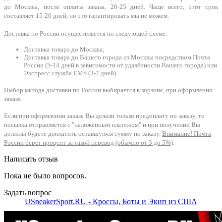
до Москвы, после оплаты заказа, 20-25 дней. Чаще всего, этот срок
составляет 15-20 дней, но это гарантировать мы не можем.
Доставка по России осуществляется по следующей схеме:
Доставка товара до Москвы;
Доставка товара до Вашего города из Москвы посредством Почта
России (5-14 дней в зависимости от удалённости Вашего города) или
Экспресс служба EMS (3-7 дней).
Выбор метода доставки по России выбирается в корзине, при оформлении
заказа.
Если при оформлении заказа Вы делали только предоплату по заказу, то
посылка отправляется с "наложенным платежом" и при получении Вы
должны будете доплатить оставшуюся сумму по заказу.
Внимание! Почта
России берет процент за такой перевод (обычно от 3 до 5%)
.
Написать отзыв
Пока не было вопросов.
Задать вопрос
USneakerSport.RU - Кроссы, Боты и Экип из США