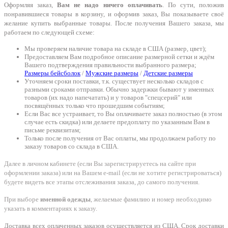
Оформляя заказ,
Вам не надо ничего оплачивать
. По сути, положив
понравившиеся товары в корзину, и оформив заказ, Вы показываете своё
желание купить выбранные товары. После получения Вашего заказа, мы
работаем по следующей схеме:
Мы проверяем наличие товара на складе в США (размер, цвет);
Предоставляем Вам подробное описание размерной сетки и ждём
Вашего подтверждения правильности выбранного размера;
Размеры бейсболок
/
Мужские размеры
/
Детские размеры
Уточняем сроки поставки, т.к. существует несколько складов с
разными сроками отправки. Обычно задержки бывают у именных
товаров (их надо напечатать) и у товаров "спецсерий" или
посвящённых только что прошедшим событиям;
Если Вас все устраивает, то Вы оплачиваете заказ полностью (в этом
случае есть скидка) или делаете предоплату по указанным Вам в
письме реквизитам;
Только после получения от Вас оплаты, мы продолжаем работу по
заказу товаров со склада в США.
Далее в личном кабинете (если Вы зарегистрируетесь на сайте при
оформлении заказа) или на Вашем e-mail (если не хотите регистрироваться)
будете видеть все этапы отслеживания заказа, до самого получения.
При выборе
именной одежды
, желаемые фамилию и номер необходимо
указать в комментариях к заказу.
Доставка всех оплаченных заказов осуществляется из США. Срок доставки