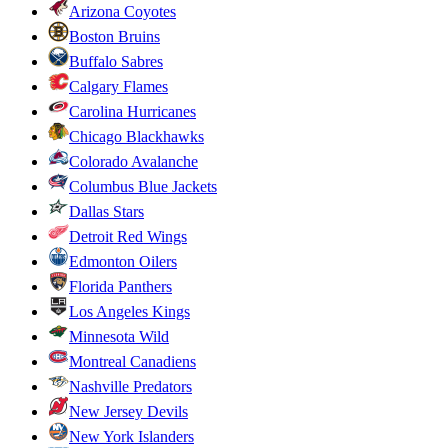
Arizona Coyotes
Boston Bruins
Buffalo Sabres
Calgary Flames
Carolina Hurricanes
Chicago Blackhawks
Colorado Avalanche
Columbus Blue Jackets
Dallas Stars
Detroit Red Wings
Edmonton Oilers
Florida Panthers
Los Angeles Kings
Minnesota Wild
Montreal Canadiens
Nashville Predators
New Jersey Devils
New York Islanders