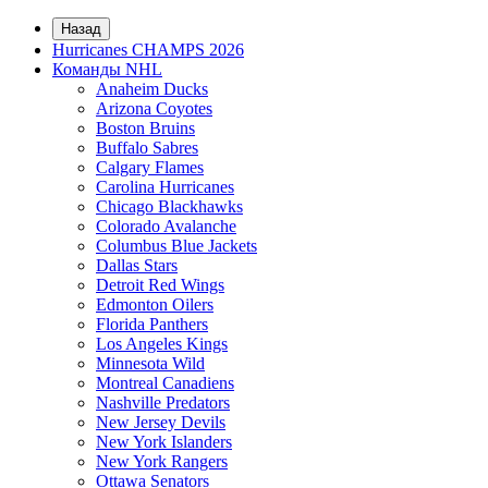
Назад
Hurricanes CHAMPS 2026
Команды NHL
Anaheim Ducks
Arizona Coyotes
Boston Bruins
Buffalo Sabres
Calgary Flames
Carolina Hurricanes
Chicago Blackhawks
Colorado Avalanche
Columbus Blue Jackets
Dallas Stars
Detroit Red Wings
Edmonton Oilers
Florida Panthers
Los Angeles Kings
Minnesota Wild
Montreal Canadiens
Nashville Predators
New Jersey Devils
New York Islanders
New York Rangers
Ottawa Senators