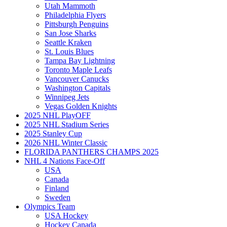
Utah Mammoth
Philadelphia Flyers
Pittsburgh Penguins
San Jose Sharks
Seattle Kraken
St. Louis Blues
Tampa Bay Lightning
Toronto Maple Leafs
Vancouver Canucks
Washington Capitals
Winnipeg Jets
Vegas Golden Knights
2025 NHL PlayOFF
2025 NHL Stadium Series
2025 Stanley Cup
2026 NHL Winter Classic
FLORIDA PANTHERS CHAMPS 2025
NHL 4 Nations Face-Off
USA
Canada
Finland
Sweden
Olympics Team
USA Hockey
Hockey Canada