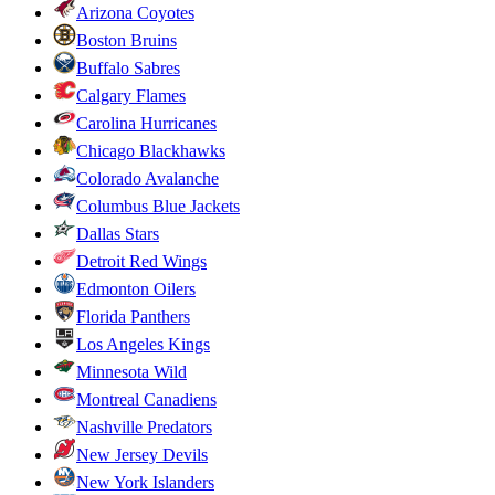
Arizona Coyotes
Boston Bruins
Buffalo Sabres
Calgary Flames
Carolina Hurricanes
Chicago Blackhawks
Colorado Avalanche
Columbus Blue Jackets
Dallas Stars
Detroit Red Wings
Edmonton Oilers
Florida Panthers
Los Angeles Kings
Minnesota Wild
Montreal Canadiens
Nashville Predators
New Jersey Devils
New York Islanders