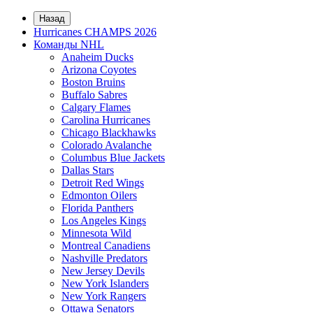
Назад
Hurricanes CHAMPS 2026
Команды NHL
Anaheim Ducks
Arizona Coyotes
Boston Bruins
Buffalo Sabres
Calgary Flames
Carolina Hurricanes
Chicago Blackhawks
Colorado Avalanche
Columbus Blue Jackets
Dallas Stars
Detroit Red Wings
Edmonton Oilers
Florida Panthers
Los Angeles Kings
Minnesota Wild
Montreal Canadiens
Nashville Predators
New Jersey Devils
New York Islanders
New York Rangers
Ottawa Senators