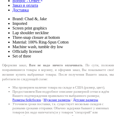
Вопрос - Ответ
Заказ и оплата
Доставка
Brand: Chad &, Jake
Imported
Screen print graphics
Lap shoulder neckline
Three-snap closure at bottom
Material: 100% Ring-Spun Cotton
Machine wash, tumble dry low
Officially licensed
Set of three
Оформляя заказ,
Вам не надо ничего оплачивать
. По сути, положив
понравившиеся товары в корзину, и оформив заказ, Вы показываете своё
желание купить выбранные товары. После получения Вашего заказа, мы
работаем по следующей схеме:
Мы проверяем наличие товара на складе в США (размер, цвет);
Предоставляем Вам подробное описание размерной сетки и ждём
Вашего подтверждения правильности выбранного размера;
Размеры бейсболок
/
Мужские размеры
/
Детские размеры
Уточняем сроки поставки, т.к. существует несколько складов с
разными сроками отправки. Обычно задержки бывают у именных
товаров (их надо напечатать) и у товаров "спецсерий" или