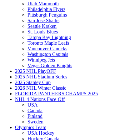
Utah Mammoth
Philadelphia Flyers
Pittsburgh Penguins
San Jose Sharks
Seattle Kraken
St. Louis Blues
Tampa Bay Lightning
Toronto Maple Leafs
Vancouver Canucks
Washington Capitals
Winnipeg Jets
Vegas Golden Knights
2025 NHL PlayOFF
2025 NHL Stadium Series
2025 Stanley Cup
2026 NHL Winter Classic
FLORIDA PANTHERS CHAMPS 2025
NHL 4 Nations Face-Off
USA
Canada
Finland
Sweden
Olympics Team
USA Hockey
Hockey Canada