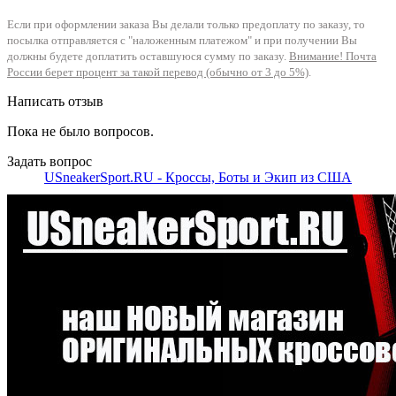
Если при оформлении заказа Вы делали только предоплату по заказу, то
посылка отправляется с "наложенным платежом" и при получении Вы
должны будете доплатить оставшуюся сумму по заказу.
Внимание! Почта
России берет процент за такой перевод (обычно от 3 до 5%)
.
Написать отзыв
Пока не было вопросов.
Задать вопрос
USneakerSport.RU - Кроссы, Боты и Экип из США