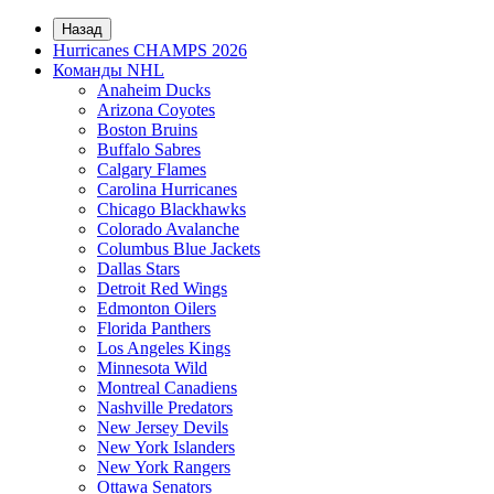
Назад
Hurricanes CHAMPS 2026
Команды NHL
Anaheim Ducks
Arizona Coyotes
Boston Bruins
Buffalo Sabres
Calgary Flames
Carolina Hurricanes
Chicago Blackhawks
Colorado Avalanche
Columbus Blue Jackets
Dallas Stars
Detroit Red Wings
Edmonton Oilers
Florida Panthers
Los Angeles Kings
Minnesota Wild
Montreal Canadiens
Nashville Predators
New Jersey Devils
New York Islanders
New York Rangers
Ottawa Senators