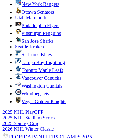
New York Rangers
Ottawa Senators
Utah Mammoth
Philadelphia Flyers
Pittsburgh Penguins
San Jose Sharks
Seattle Kraken
St. Louis Blues
Tampa Bay Lightning
Toronto Maple Leafs
Vancouver Canucks
Washington Capitals
Winnipeg Jets
Vegas Golden Knights
2025 NHL PlayOFF
2025 NHL Stadium Series
2025 Stanley Cup
2026 NHL Winter Classic
FLORIDA PANTHERS CHAMPS 2025