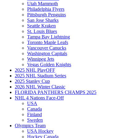
Utah Mammoth
Philadelphia Flyers
Pittsburgh Penguins
San Jose Sharks
Seattle Kraken
St. Louis Blues
Tampa Bay Lightning
Toronto Maple Leafs
Vancouver Canucks
Washington Capitals
Winnipeg Jets
Vegas Golden Knights
2025 NHL PlayOFF
2025 NHL Stadium Series
2025 Stanley Cup
2026 NHL Winter Classic
FLORIDA PANTHERS CHAMPS 2025
NHL 4 Nations Face-Off
USA
Canada
Finland
Sweden
Olympics Team
USA Hockey
Hockey Canada