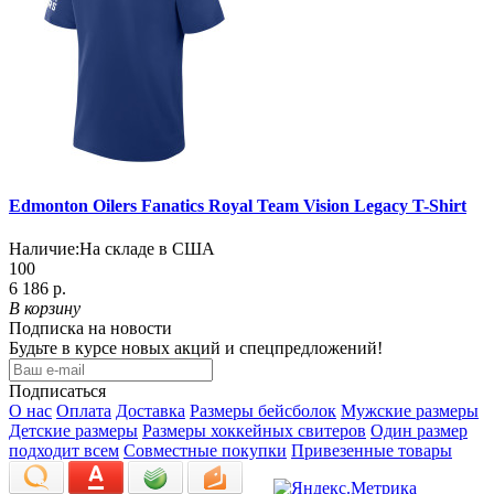
Edmonton Oilers Fanatics Royal Team Vision Legacy T-Shirt
Наличие:
На складе в США
100
6 186 р.
В корзину
Подписка на новости
Будьте в курсе новых акций и спецпредложений!
Подписаться
О нас
Оплата
Доставка
Размеры бейсболок
Мужские размеры
Детские размеры
Размеры хоккейных свитеров
Один размер
подходит всем
Совместные покупки
Привезенные товары