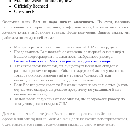
Machine wash, tumble dry low
Officially licensed
Crew neck
Оформляя заказ,
Вам не надо ничего оплачивать
. По сути, положив
понравившиеся товары в корзину, и оформив заказ, Вы показываете своё
желание купить выбранные товары. После получения Вашего заказа, мы
работаем по следующей схеме:
Мы проверяем наличие товара на складе в США (размер, цвет);
Предоставляем Вам подробное описание размерной сетки и ждём
Вашего подтверждения правильности выбранного размера;
Размеры бейсболок
/
Мужские размеры
/
Детские размеры
Уточняем сроки поставки, т.к. существует несколько складов с
разными сроками отправки. Обычно задержки бывают у именных
товаров (их надо напечатать) и у товаров "спецсерий" или
посвящённых только что прошедшим событиям;
Если Вас все устраивает, то Вы оплачиваете заказ полностью (в этом
случае есть скидка) или делаете предоплату по указанным Вам в
письме реквизитам;
Только после получения от Вас оплаты, мы продолжаем работу по
заказу товаров со склада в США.
Далее в личном кабинете (если Вы зарегистрируетесь на сайте при
оформлении заказа) или на Вашем e-mail (если не хотите регистрироваться)
будете видеть все этапы отслеживания заказа, до самого получения.