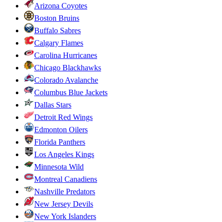
Arizona Coyotes
Boston Bruins
Buffalo Sabres
Calgary Flames
Carolina Hurricanes
Chicago Blackhawks
Colorado Avalanche
Columbus Blue Jackets
Dallas Stars
Detroit Red Wings
Edmonton Oilers
Florida Panthers
Los Angeles Kings
Minnesota Wild
Montreal Canadiens
Nashville Predators
New Jersey Devils
New York Islanders