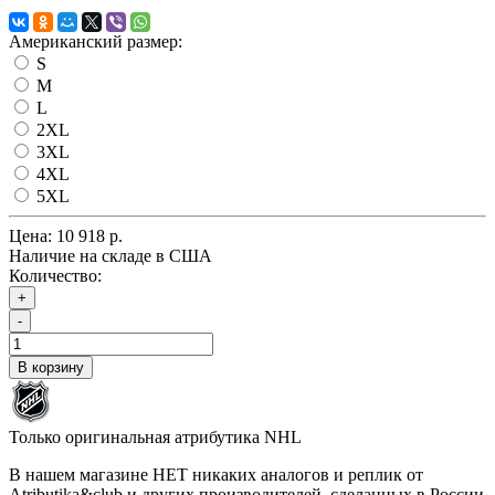
Американский размер:
S
M
L
2XL
3XL
4XL
5XL
Цена:
10 918 р.
Наличие на складе в США
Количество:
+
-
В корзину
Только оригинальная атрибутика NHL
В нашем магазине НЕТ никаких аналогов и реплик от
Atributika&club и других производителей, сделанных в России