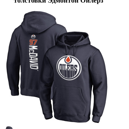
толстовки Эдмонтон Ойлерз