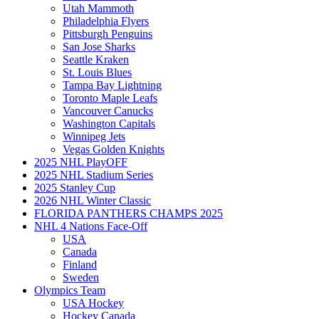
Utah Mammoth
Philadelphia Flyers
Pittsburgh Penguins
San Jose Sharks
Seattle Kraken
St. Louis Blues
Tampa Bay Lightning
Toronto Maple Leafs
Vancouver Canucks
Washington Capitals
Winnipeg Jets
Vegas Golden Knights
2025 NHL PlayOFF
2025 NHL Stadium Series
2025 Stanley Cup
2026 NHL Winter Classic
FLORIDA PANTHERS CHAMPS 2025
NHL 4 Nations Face-Off
USA
Canada
Finland
Sweden
Olympics Team
USA Hockey
Hockey Canada