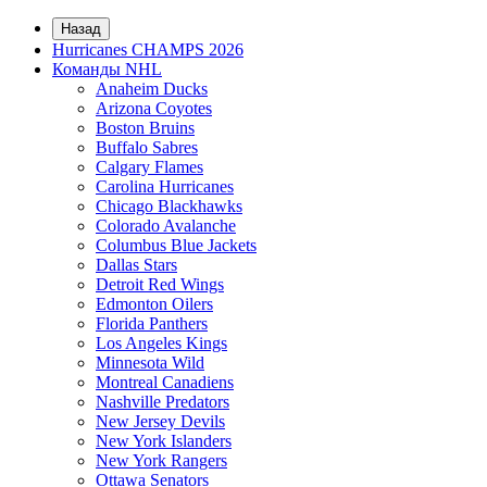
Назад
Hurricanes CHAMPS 2026
Команды NHL
Anaheim Ducks
Arizona Coyotes
Boston Bruins
Buffalo Sabres
Calgary Flames
Carolina Hurricanes
Chicago Blackhawks
Colorado Avalanche
Columbus Blue Jackets
Dallas Stars
Detroit Red Wings
Edmonton Oilers
Florida Panthers
Los Angeles Kings
Minnesota Wild
Montreal Canadiens
Nashville Predators
New Jersey Devils
New York Islanders
New York Rangers
Ottawa Senators