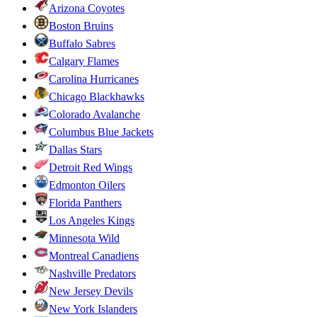
Arizona Coyotes
Boston Bruins
Buffalo Sabres
Calgary Flames
Carolina Hurricanes
Chicago Blackhawks
Colorado Avalanche
Columbus Blue Jackets
Dallas Stars
Detroit Red Wings
Edmonton Oilers
Florida Panthers
Los Angeles Kings
Minnesota Wild
Montreal Canadiens
Nashville Predators
New Jersey Devils
New York Islanders