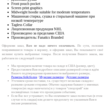
Front pouch pocket
Screen print graphics
Midweight hoodie suitable for moderate temperatures
Машинная стирка, сушка в стиральной машине при
низкой температуре
Tagless Collar
Лицензионная продукция NHL
Произведено за пределами США
Производитель: Fanatics Branded
Оформляя заказ,
Вам не надо ничего оплачивать
. По сути, положив
понравившиеся товары в корзину, и оформив заказ, Вы показываете своё
желание купить выбранные товары. После получения Вашего заказа, мы
работаем по следующей схеме:
Мы проверяем наличие товара на складе в США (размер, цвет);
Предоставляем Вам подробное описание размерной сетки и ждём
Вашего подтверждения правильности выбранного размера;
Размеры бейсболок
/
Мужские размеры
/
Детские размеры
Уточняем сроки поставки, т.к. существует несколько складов с
разными сроками отправки. Обычно задержки бывают у именных
товаров (их надо напечатать) и у товаров "спецсерий" или
посвящённых только что прошедшим событиям;
Если Вас все устраивает, то Вы оплачиваете заказ полностью (в этом
случае есть скидка) или делаете предоплату по указанным Вам в
письме реквизитам;